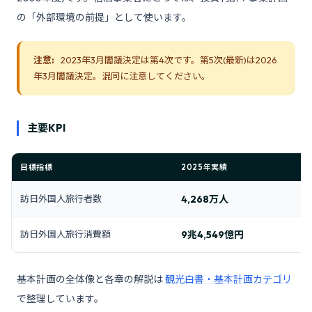
の「外部環境の前提」として使います。
注意:
2023年3月閣議決定は第4次です。第5次(最新)は2026
年3月閣議決定。混同に注意してください。
主要KPI
目標指標
2025年実績
2
訪日外国人旅行者数
4,268万人
6
訪日外国人旅行消費額
9兆4,549億円
1
基本計画の全体像と各章の解説は
観光白書・基本計画カテゴリ
で整理しています。