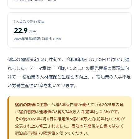
1人当たり旅行支出
22.9
万円
2025年通年(確報) 前年比 +0.9%
例年の閣議決定は6月中旬で、令和8年版は7月10日と約1か月遅
れました。テーマ章は「『働いてよし』の観光産業の実現に向
けて ― 宿泊業の人材確保と生産性の向上」。宿泊業の人手不足
と労働生産性に1章を割いています。
宿泊の数値に注意:
令和8年版白書が載せている2025年の延
べ宿泊者数は速報値の6億5,348万人泊(前年比-0.8%)です。
その後2026年7月6日に確定値6億6,111万人泊(前年比+0.3%)が
公表され上方修正されました。宿泊の年間値は白書ではなく
宿泊旅行統計の確定値を使ってください。