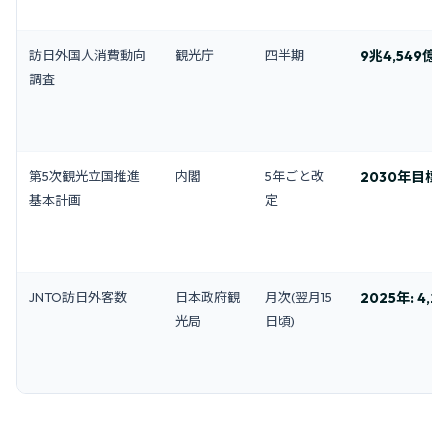
訪日外国人消費動向
観光庁
四半期
9兆4,549億円
調査
第5次観光立国推進
内閣
5年ごと改
2030年目標: 
基本計画
定
JNTO訪日外客数
日本政府観
月次(翌月15
2025年: 4,
光局
日頃)