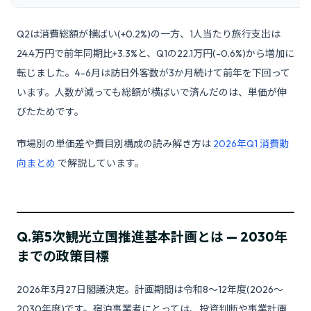
Q2は消費総額が横ばい(+0.2%)の一方、1人当たり旅行支出は
24.4万円で前年同期比+3.3%と、Q1の22.1万円(-0.6%)から増加に
転じました。4-6月は訪日外客数が3か月続けて前年を下回って
います。人数が減っても総額が横ばいで済んだのは、単価が伸
びたためです。
市場別の単価差や費目別構成の読み解き方は
2026年Q1 消費動
向まとめ
で解説しています。
Q.
第5次観光立国推進基本計画とは — 2030年
までの政策目標
2026年3月27日閣議決定。計画期間は令和8〜12年度(2026〜
2030年度)です。宿泊事業者にとっては、投資判断や事業計画