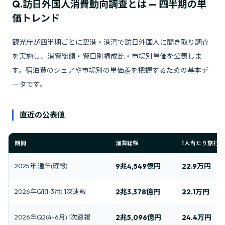
Q.
訪日外国人消費動向調査とは — 四半期の単
価トレンド
観光庁が四半期ごとに空港・港湾で訪日外国人に聞き取り調査
を実施し、消費総額・費目別構成比・市場別単価を公表しま
す。宿泊費のシェアや市場別の単価差を把握するための基本デ
ータです。
直近の公表値
期間
消費総額
1人当たり旅行
2025年 通年(確報)
9兆4,549億円
22.9万円
2026年Q1(1-3月) 1次速報
2兆3,378億円
22.1万円
2026年Q2(4-6月) 1次速報
2兆5,096億円
24.4万円