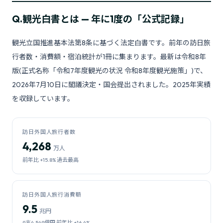
Q.
観光白書とは — 年に1度の「公式記録」
観光立国推進基本法第8条に基づく法定白書です。前年の訪日旅
行者数・消費額・宿泊統計が1冊に集まります。最新は令和8年
版(正式名称「令和7年度観光の状況 令和8年度観光施策」)で、
2026年7月10日に閣議決定・国会提出されました。2025年実績
を収録しています。
訪日外国人旅行者数
4,268
万人
前年比 +15.8% 過去最高
訪日外国人旅行消費額
9.5
兆円
9兆4,549億円 前年比 +16.4%