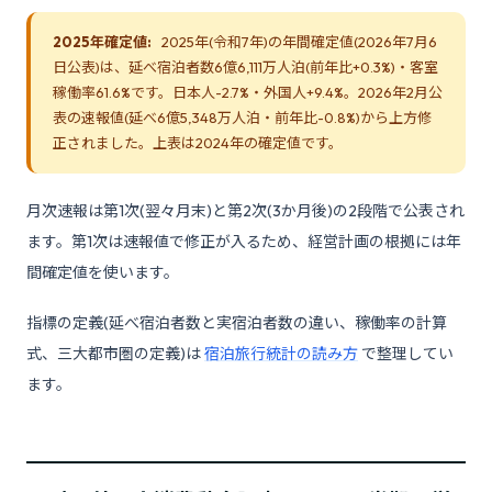
2025年確定値:
2025年(令和7年)の年間確定値(2026年7月6
日公表)は、延べ宿泊者数6億6,111万人泊(前年比+0.3%)・客室
稼働率61.6%です。日本人-2.7%・外国人+9.4%。2026年2月公
表の速報値(延べ6億5,348万人泊・前年比-0.8%)から上方修
正されました。上表は2024年の確定値です。
月次速報は第1次(翌々月末)と第2次(3か月後)の2段階で公表され
ます。第1次は速報値で修正が入るため、経営計画の根拠には年
間確定値を使います。
指標の定義(延べ宿泊者数と実宿泊者数の違い、稼働率の計算
式、三大都市圏の定義)は
宿泊旅行統計の読み方
で整理してい
ます。