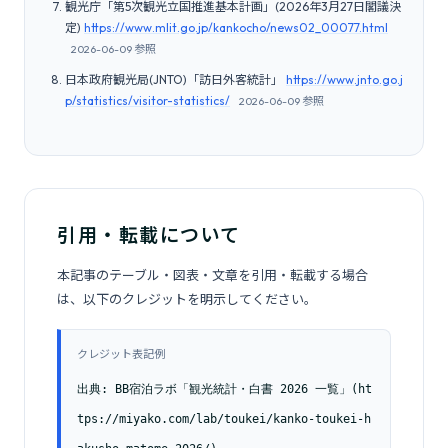
観光庁「第5次観光立国推進基本計画」(2026年3月27日閣議決
定)
https://www.mlit.go.jp/kankocho/news02_00077.html
2026-06-09 参照
日本政府観光局(JNTO)「訪日外客統計」
https://www.jnto.go.j
p/statistics/visitor-statistics/
2026-06-09 参照
引用・転載について
本記事のテーブル・図表・文章を引用・転載する場合
は、以下のクレジットを明示してください。
クレジット表記例
出典: BB宿泊ラボ「観光統計・白書 2026 一覧」(ht
tps://miyako.com/lab/toukei/kanko-toukei-h