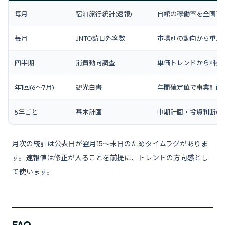
毎月
宿泊旅行統計(速報)
自館の稼働率を全国平
毎月
JNTO訪日外客数
市場別の動向から重点
四半期
消費動向調査
単価トレンドから料金
年1回(6〜7月)
観光白書
年間確定値で事業計画
5年ごと
基本計画
中期計画・投資判断の
月次の統計は公表日が翌月15〜末日のためタイムラグがありま
す。速報値は修正が入ることを前提に、トレンドの方向感とし
て使います。