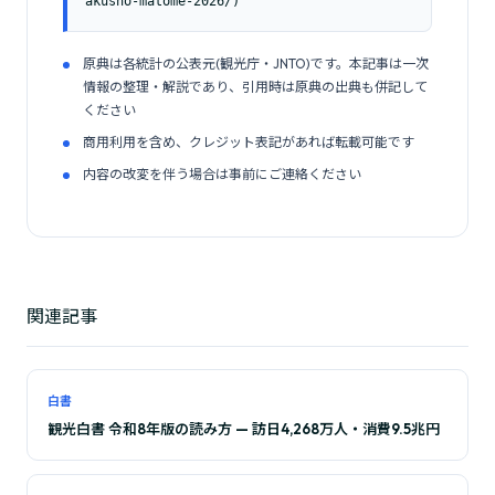
akusho-matome-2026/)
原典は各統計の公表元(観光庁・JNTO)です。本記事は一次
情報の整理・解説であり、引用時は原典の出典も併記して
ください
商用利用を含め、クレジット表記があれば転載可能です
内容の改変を伴う場合は事前にご連絡ください
関連記事
白書
観光白書 令和8年版の読み方 — 訪日4,268万人・消費9.5兆円