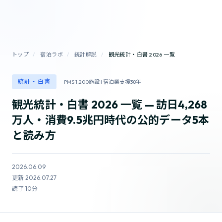
トップ
/
宿泊ラボ
/
統計解説
/
観光統計・白書 2026 一覧
統計・白書
PMS 1,200施設 | 宿泊業支援38年
観光統計・白書 2026 一覧 — 訪日4,268
万人・消費9.5兆円時代の公的データ5本
と読み方
2026.06.09
更新 2026.07.27
読了 10分