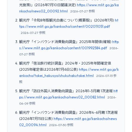
光施策)」(2026年7月10日閣議決定)
https://www.mlit.go.jp/ka
nkocho/news02_00092.html
2026-07-27 参照
観光庁「令和8年版観光白書について(概要版)」(2026年7月)
ht
tps://www.mlit.go.jp/kankocho/content/002011051.pdf
2026-07-27 参照
観光庁「インバウンド消費動向調査」2025年年間値(確報)
http
s://www.mlit.go.jp/kankocho/content/001992584.pdf
2026-
07-27 参照
観光庁「宿泊旅行統計調査」2024年・2025年年間確定値
(2025年確定値は2026年7月6日公表)
https://www.mlit.go.jp/k
ankocho/tokei_hakusyo/shukuhakutokei.html
2026-07-13 参
照
観光庁「訪日外国人消費動向調査」2026年1-3月期 1次速報
htt
ps://www.mlit.go.jp/kankocho/news02_00082.html
2026-
06-09 参照
観光庁「インバウンド消費動向調査」2026年4-6月期 1次速報
(2026年7月15日公表)
https://www.mlit.go.jp/kankocho/news
02_00094.html
2026-07-30 参照