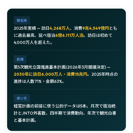
現在地
2025年実績 — 訪日
4,268万人
、消費
9兆4,549億円
とも
に過去最高、延べ宿泊
6億6,111万人泊
。訪日は初めて
4,000万人を超えた。
目標
第5次観光立国推進基本計画(2026年3月閣議決定) —
2030年に訪日6,000万人・消費15兆円
。2025年時点の
進捗は人数71%・金額63%。
使い方
経営計画の前提に使う公的データは5本。月次で宿泊統
計とJNTO外客数、四半期で消費動向、年次で観光白書
と基本計画。