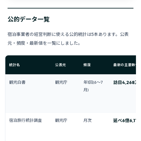
公的データ一覧
宿泊事業者の経営判断に使える公的統計は5本あります。公表
元・頻度・最新値を一覧にしました。
統計名
公表元
頻度
最新の主要数値
観光白書
観光庁
年1回(6〜7
訪日4,268万
月)
宿泊旅行統計調査
観光庁
月次
延べ6億6,111