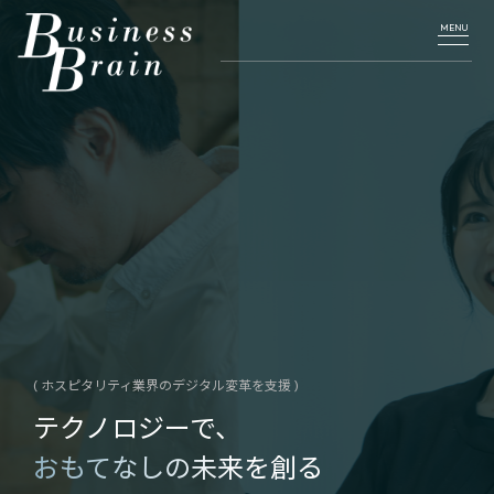
ホテルシステム
予約・ゲスト管理
清掃・客室管理
( ホスピタリティ業界のデジタル変革を支援 )
テクノロジーで、
レストラン・リテールシステム
おもてなしの未来
を創る
集客・マーケティング