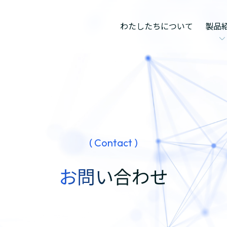
わたしたちについて
製品
ホテルシステ
予約・ゲス
清掃・客室
レストラン・
( Contact )
集客・マーケ
AI検索対策（
お問い合わせ