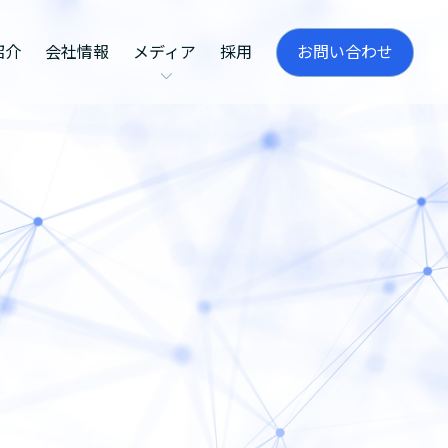
お問い合わせ
紹介
会社情報
メディア
採用
ム
BB宿泊ラボ
コラム
ト管理
ニュース
管理
リテールシステム
ティング
AIO）