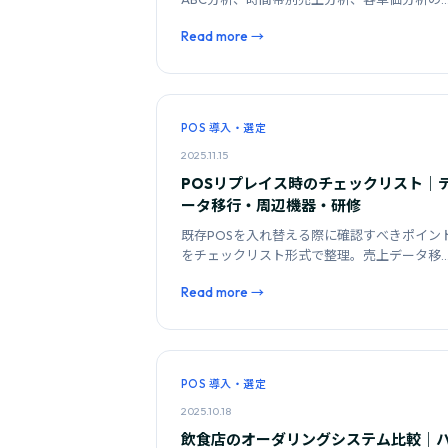
践方法。データを見て終わりにしない活用法
Read more →
紹介します。
POS 導入・選定
2025.11.15
POSリプレイス時のチェックリスト｜
ータ移行・周辺機器・研修
既存POSを入れ替える際に確認すべきポイン
をチェックリスト形式で整理。売上データ移
行、周辺機器の互換性、スタッフ研修計画ま
Read more →
解説します。
POS 導入・選定
2025.10.18
飲食店のオーダリングシステム比較｜