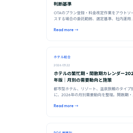
判断基準
OTAのプラン登録・料金改定作業をアウトソ
スする場合の委託範囲、選定基準、社内運用
の比較を解説します。
Read more →
ホテル総合
2026.03.22
ホテルの繁忙期・閑散期カレンダー202
年版｜月別の需要動向と施策
都市型ホテル、リゾート、温泉旅館のタイプ
に、2026年の月別需要動向を整理。閑散期・
忙期それぞれで取るべき施策を紹介します。
Read more →