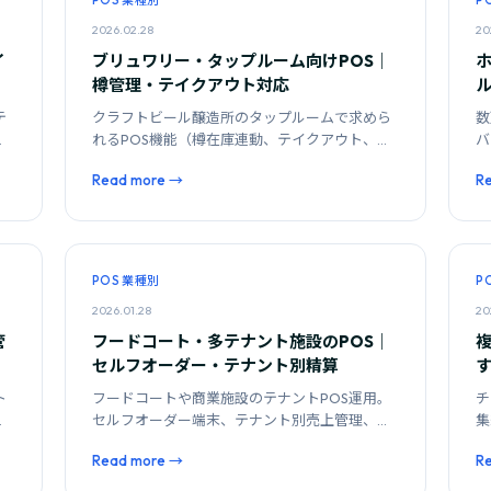
POS 業種別
P
2026.02.28
20
イ
ブリュワリー・タップルーム向けPOS｜
樽管理・テイクアウト対応
テ
クラフトビール醸造所のタップルームで求めら
数
ス
れるPOS機能（樽在庫連動、テイクアウト、量
バ
り売り）と導入時の注意点を解説します。
算
Read more →
R
POS 業種別
P
2026.01.28
20
管
フードコート・多テナント施設のPOS｜
セルフオーダー・テナント別精算
ト
フードコートや商業施設のテナントPOS運用。
チ
言
セルフオーダー端末、テナント別売上管理、共
集
説
通ポイント対応の要件を整理します。
集
Read more →
R
す