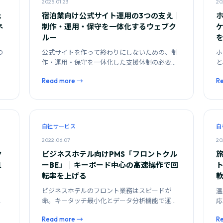
2025.01.23
20
元
宿泊業向け公式サイト運用の3つの支え｜
ネ
制作・運用・保守を一体化するウェブク
ルー
の
公式サイトを作って終わりにしないための、制
ホ
理
作・運用・保守を一体化した支援体制の必要性
と
と選定基準を解説します。
解
Read more →
R
自社サービス
自
2022.06.07
20
ク
ビジネスホテル向けPMS「フロントクル
見
ーBE」｜キーボード中心の高速操作で回
転率を上げる
、
ビジネスホテルのフロント業務はスピードが
温
テ
命。キータッチ最小化とデータ分析機能で運用
応
効率を高めるPMSの選定基準を解説します。
視
Read more →
R