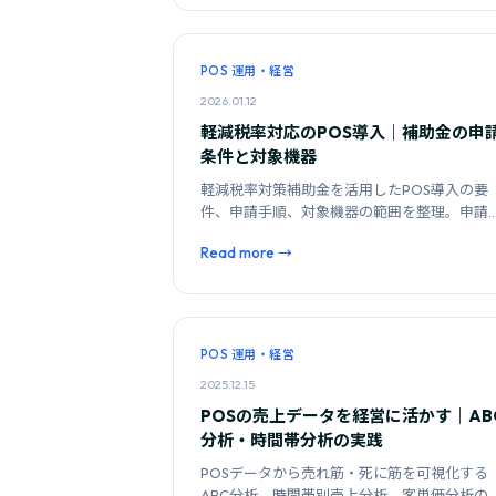
POS 運用・経営
2026.01.12
軽減税率対応のPOS導入｜補助金の申
条件と対象機器
軽減税率対策補助金を活用したPOS導入の要
件、申請手順、対象機器の範囲を整理。申請
に見落としやすいポイントも解説します。
Read more →
POS 運用・経営
2025.12.15
POSの売上データを経営に活かす｜AB
分析・時間帯分析の実践
POSデータから売れ筋・死に筋を可視化する
ABC分析、時間帯別売上分析、客単価分析の