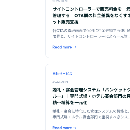
2025.01.30
サイトコントローラーで販売料金を一
管理する｜OTA間の料金差異をなくす
ット販売支援
各OTAの管理画面で個別に料金登録する運用
限界と、サイトコントローラーによる一元管
で得られる効果を解説します。
Read more →
自社サービス
2022.06.14
婚礼・宴会管理システム「バンケット
ルー」｜専門式場・ホテル宴会部門の
積〜精算を一元化
婚礼・宴会に特化した管理システムの機能と
専門式場・ホテル宴会部門で重視すべきシス
ム選定基準を解説します。
Read more →