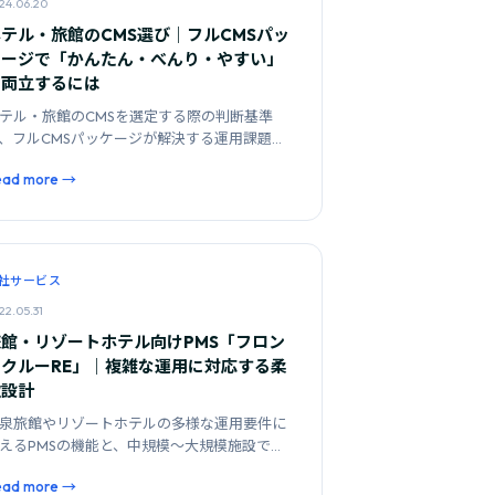
24.06.20
ホテル・旅館のCMS選び｜フルCMSパッ
ケージで「かんたん・べんり・やすい」
を両立するには
テル・旅館のCMSを選定する際の判断基準
、フルCMSパッケージが解決する運用課題を
説します。
ead more →
社サービス
22.05.31
旅館・リゾートホテル向けPMS「フロン
トクルーRE」｜複雑な運用に対応する柔
軟設計
泉旅館やリゾートホテルの多様な運用要件に
えるPMSの機能と、中規模〜大規模施設で重
すべき選定ポイントを解説します。
ead more →