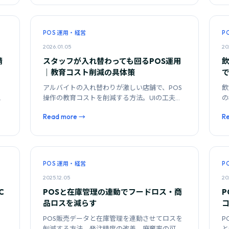
POS 運用・経営
P
2026.01.05
20
請
スタッフが入れ替わっても回るPOS運用
｜教育コスト削減の具体策
アルバイトの入れ替わりが激しい店舗で、POS
飲
時
操作の教育コストを削減する方法。UIの工夫、
の
マニュアル設計、権限管理の実践策を紹介しま
役
Read more →
R
す。
POS 運用・経営
P
2025.12.05
20
C
POSと在庫管理の連動でフードロス・商
品ロスを減らす
POS販売データと在庫管理を連動させてロスを
P
実
削減する方法。発注精度の改善、廃棄率の可視
と