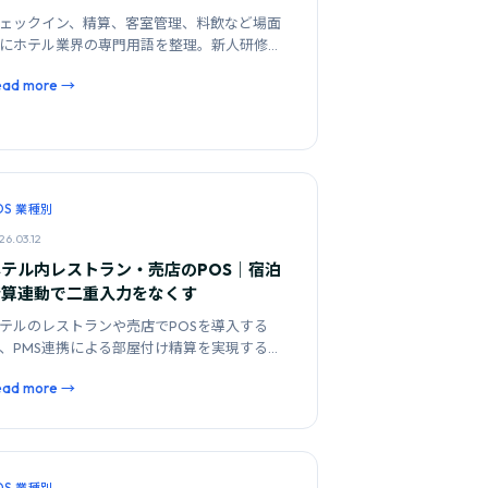
ェックイン、精算、客室管理、料飲など場面
にホテル業界の専門用語を整理。新人研修や
JTの参考資料としてお使いいただけます。
ead more →
OS 業種別
26.03.12
ホテル内レストラン・売店のPOS｜宿泊
精算連動で二重入力をなくす
テルのレストランや売店でPOSを導入する
、PMS連携による部屋付け精算を実現する方
と、選定時のチェックポイントを解説しま
ead more →
。