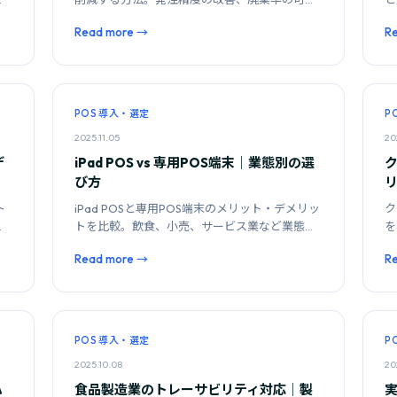
を
化、仕入れ最適化の手順を解説します。
ト
Read more →
R
を
POS 導入・選定
P
2025.11.05
20
デ
iPad POS vs 専用POS端末｜業態別の選
ク
び方
ト
iPad POSと専用POS端末のメリット・デメリッ
ク
トを比較。飲食、小売、サービス業など業態ご
を
で
とにどちらが適しているか判断基準を示しま
ン
Read more →
R
す。
説
POS 導入・選定
P
2025.10.08
20
ハ
食品製造業のトレーサビリティ対応｜製