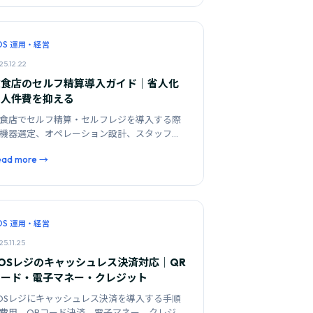
OS 運用・経営
25.12.22
飲食店のセルフ精算導入ガイド｜省人化
で人件費を抑える
食店でセルフ精算・セルフレジを導入する際
機器選定、オペレーション設計、スタッフの
割変化、コスト回収の目安を解説します。
ead more →
OS 運用・経営
25.11.25
POSレジのキャッシュレス決済対応｜QR
コード・電子マネー・クレジット
OSレジにキャッシュレス決済を導入する手順
費用。QRコード決済、電子マネー、クレジッ