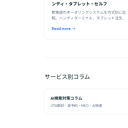
ンディ・タブレット・セルフ
飲食店のオーダリングシステムを方式別に比
較。ハンディターミナル、タブレット注文、
ルフオーダーの特性と、店舗形態に合った選
Read more →
方を解説します。
サービス別コラム
AI検索対策コラム
OTA脱却・直予約・MEO・AI検索