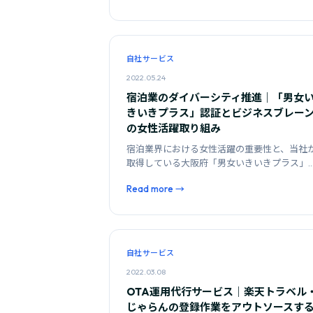
自社サービス
2022.05.24
宿泊業のダイバーシティ推進｜「男女
きいきプラス」認証とビジネスブレー
の女性活躍取り組み
宿泊業界における女性活躍の重要性と、当社
取得している大阪府「男女いきいきプラス」
証の背景を解説します。
Read more →
自社サービス
2022.03.08
OTA運用代行サービス｜楽天トラベル
じゃらんの登録作業をアウトソースす