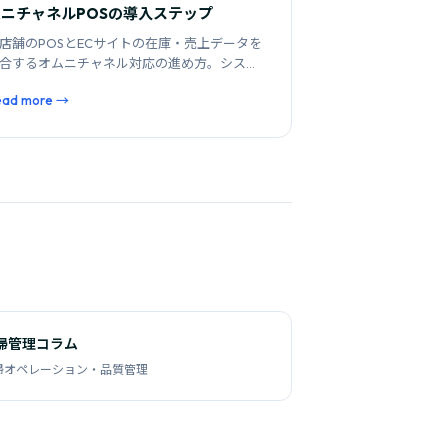
ムニチャネルPOSの導入ステップ
店舗のPOSとECサイトの在庫・売上データを
合するオムニチャネル対応の進め方。システ
選定から運用定着までのステップを解説しま
ead more →
。
掃管理コラム
掃オペレーション・品質管理