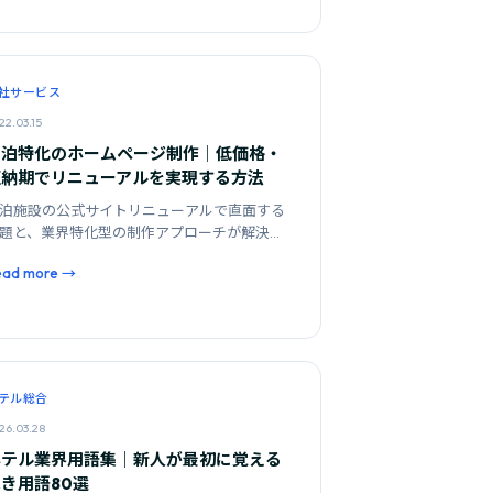
社サービス
22.03.15
宿泊特化のホームページ制作｜低価格・
短納期でリニューアルを実現する方法
泊施設の公式サイトリニューアルで直面する
題と、業界特化型の制作アプローチが解決す
ポイントを解説します。
ead more →
テル総合
26.03.28
ホテル業界用語集｜新人が最初に覚える
き用語80選