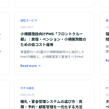
自社サービス
自
2022.05.17
20
い
小規模施設向けPMS「フロントクルー
ン
都」｜民宿・ペンション・小規模旅館の
ための低コスト運用
宿
課
が
客室数10〜30室の小規模施設向けに設計した
る
認
PMSの機能と、小規模運営で重視すべきPMS選
R
定基準を解説します。
Read more →
ホテル総合
ホ
2026.04.05
20
・
婚礼・宴会管理システムの選び方｜見
る
積・予約・顧客管理を一元化する方法
べ