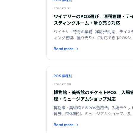
POS 業種別
2026.03.08
ワイナリーのPOS選び｜酒税管理・テ
スティングルーム・量り売り対応
ワイナリー特有の業務（酒税法対応、テイス
ィング管理、量り売り）に対応できるPOSシ
テムの選定基準と運用のポイントを解説しま
Read more →
す。
POS 業種別
2026.02.08
博物館・美術館のチケットPOS｜入場
理・ミュージアムショップ対応
博物館・美術館でのPOS活用法。入場チケッ
発券、団体割引、ミュージアムショップ、多
語対応など、施設特有の要件と選定基準を解
Read more →
します。