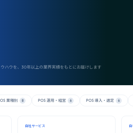
ウハウを、30年以上の業界実績をもとにお届けします
POS 業種別
POS 運用・経営
POS 導入・選定
8
6
6
自社サービス
自