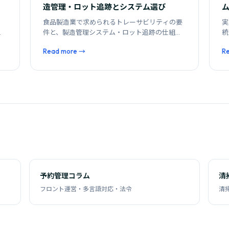
造管理・ロット追跡とシステム選び
食品製造業で求められるトレーサビリティの要
実
セ
件と、製造管理システム・ロット追跡の仕組み
統
び
づくり。HACCP対応との関連も整理します。
ム
Read more →
R
す
予約管理コラム
清
フロント運営・多言語対応・法令
清