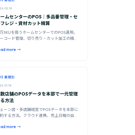
OS 業種別
26.02.18
ホームセンターのPOS｜多品番管理・セ
ルフレジ・資材カット精算
万SKUを扱うホームセンターでのPOS運用。
ーコード管理、切り売り・カット加工の精
、セルフレジ対応のポイントを解説します。
ead more →
OS 業種別
26.01.18
複数店舗のPOSデータを本部で一元管理
する方法
ェーン店・多店舗経営でPOSデータを本部に
約する方法。クラウド連携、売上日報の自動
計、店舗間比較分析の実践手法を紹介しま
ead more →
。