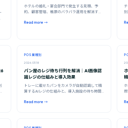
ホテルの婚礼・宴会部門で発生する見積、予
チ
約、顧客管理、帳票のバラバラ運用を解消する
別
ー
システム選定の基準と、導入時の注意点を解説
O
と
Read more →
R
します。
POS 業種別
P
2026.03.18
20
6
パン屋のレジ待ち行列を解消｜AI画像認
識レジの仕組みと導入効果
別
トレーに載せたパンをカメラが自動認識して精
ホ
繁
算するAIレジの仕組みと、導入施設の待ち時間
際
短縮・会計精度の実態を解説します。
法
Read more →
R
す