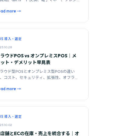
カードの手数料比較と、導入後の運用注意点
ead more →
整理します。
OS 導入・選定
25.10.28
ラウドPOS vs オンプレミスPOS｜メ
リット・デメリット早見表
ラウド型POSとオンプレミス型POSの違い
、コスト、セキュリティ、拡張性、オフライ
対応の4軸で比較。店舗規模別の選び方を解
ead more →
します。
OS 導入・選定
25.10.02
実店舗とECの在庫・売上を統合する｜オ