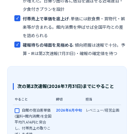
が増えた。日帰り圏の客に宿泊を選ばせる近場連泊・
夕食付きプランを設計
付帯売上で単価を底上げ
: 単価には飲食費・買物代・娯
楽等が含まれる。館内消費を伸ばせば全国平均との差
を詰められる
確報待ちの場面を見極める
: 傾向把握は速報で十分。予
算・IRは第2次速報(7月31日)・確報の確定値を待つ
次の第2次速報(2026年7月31日)までにやること
やること
締切
担当
自館の宿泊客単価
2026年6月中旬
レベニュー/経営企画
(室料+館内消費)を全国
平均71,414円と突合
し、付帯売上の取りこ