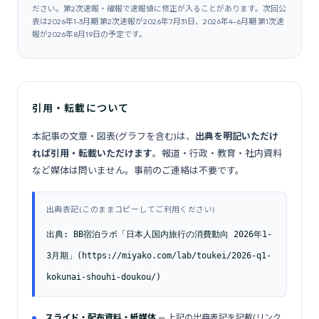
ださい。第2次速報・確報で速報値に修正が入ることがあります。次回公
表は2026年1-3月期 第2次速報が2026年7月31日、2026年4-6月期 第1次速
報が2026年8月19日の予定です。
引用・転載について
本記事の文章・図表(グラフを含む)は、
出典を明記いただけ
れば引用・転載いただけます
。報道・行政・教育・社内資料
など媒体は問いません。事前のご連絡は不要です。
出典表記(このままコピーしてご利用ください)
出典: BB宿泊ラボ「日本人国内旅行の消費動向 2026年1-
3月期」(https://miyako.com/lab/toukei/2026-q1-
kokunai-shouhi-doukou/)
スライド・配布資料・紙媒体
— 上記の出典表記を記載(リンク