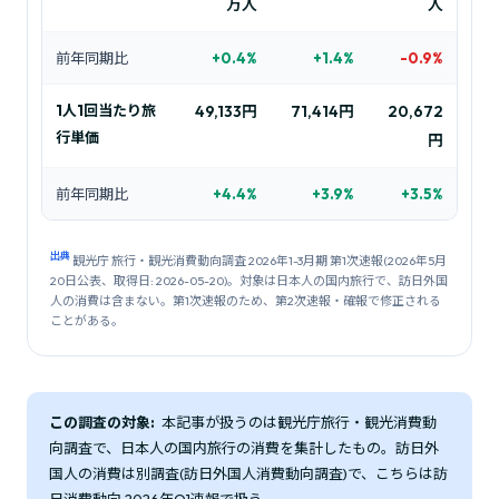
万人
人
前年同期比
+0.4%
+1.4%
-0.9%
1人1回当たり旅
49,133円
71,414円
20,672
行単価
円
前年同期比
+4.4%
+3.9%
+3.5%
出典
観光庁 旅行・観光消費動向調査 2026年1-3月期 第1次速報(2026年5月
20日公表、取得日: 2026-05-20)。対象は日本人の国内旅行で、訪日外国
人の消費は含まない。第1次速報のため、第2次速報・確報で修正される
ことがある。
この調査の対象:
本記事が扱うのは観光庁
旅行・観光消費動
向調査
で、日本人の国内旅行の消費を集計したもの。訪日外
国人の消費は別調査(訪日外国人消費動向調査)で、こちらは
訪
日消費動向 2026年Q1速報
で扱う。