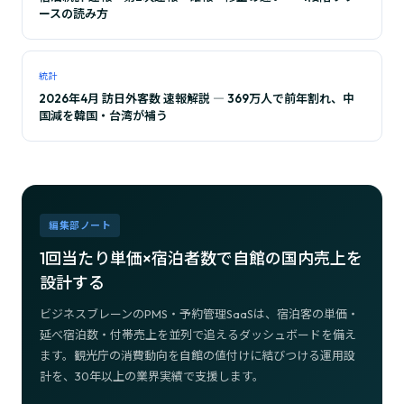
ースの読み方
統計
2026年4月 訪日外客数 速報解説 ― 369万人で前年割れ、中
国減を韓国・台湾が補う
編集部ノート
1回当たり単価×宿泊者数で自館の国内売上を
設計する
ビジネスブレーンのPMS・予約管理SaaSは、宿泊客の単価・
延べ宿泊数・付帯売上を並列で追えるダッシュボードを備え
ます。観光庁の消費動向を自館の値付けに結びつける運用設
計を、30年以上の業界実績で支援します。