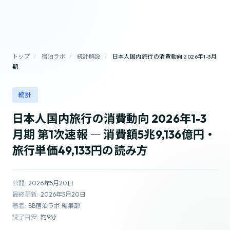
トップ
/
宿泊ラボ
/
統計解説
/
日本人国内旅行の消費動向 2026年1-3月
期
統計
日本人国内旅行の消費動向 2026年1-3
月期 第1次速報 ― 消費額5兆9,136億円・
旅行単価49,133円の読み方
公開:
2026年5月20日
最終更新:
2026年5月20日
著者:
BB宿泊ラボ 編集部
読了目安:
約9分