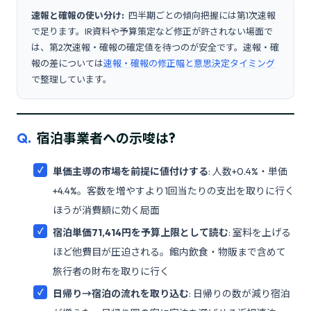
速報と確報の使い分け:
四半期ごとの傾向把握には第1次速報
で足ります。IR資料や予算策定など修正が許されない場面で
は、第2次速報・確報の確定値を待つのが安全です。速報・確
報の差については
速報・確報の修正幅と意思決定タイミング
で整理しています。
Q.
宿泊事業者への示唆は?
単価主導の市場を前提に値付けする
: 人数+0.4%・単価
+4.4%。客数を増やすより1回当たりの支出を取りに行く
ほうが消費額に効く局面
宿泊単価71,414円を予算上限として読む
: 室料を上げる
ほど他費目が圧迫される。館内飲食・物販まで含めて
旅行者の財布を取りに行く
日帰り→宿泊の流れを取り込む
: 日帰りの数が減り宿泊