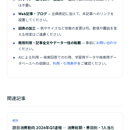
は不要)。
Web記事・ブログ
— 出典表記に加えて、本記事へのリンクを
設置してください。
図表の加工
— 色やサイズなど体裁の変更は可。数値や趣旨を変
える改変はご遠慮ください。
商用利用・記事全文やデータ一括の転載
— 事前に
お問い合わせ
ください。
AIによる利用 — 検索回答での引用、学習用データや検索用デー
タベースへの収録は、
利用・引用条件
をご確認ください。
関連記事
統計
訪日消費動向 2026年Q1速報 ― 消費総額・費目別・1人当た