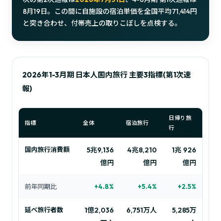
8月19日。この間に自施設の宿泊単価を全国平均71,414円
と突き合わせ、付帯売上の取りこぼしを点検する。
2026年1-3月期 日本人国内旅行 主要3指標(第1次速
報)
日帰り旅
指標
全体
宿泊旅行
行
国内旅行消費額
5兆9,136
4兆8,210
1兆 926
億円
億円
億円
前年同期比
+4.8%
+5.4%
+2.5%
延べ旅行者数
1億2,036
6,751万人
5,285万