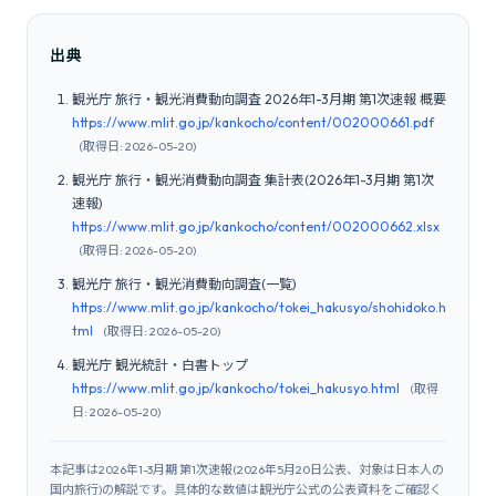
出典
観光庁 旅行・観光消費動向調査 2026年1-3月期 第1次速報 概要
https://www.mlit.go.jp/kankocho/content/002000661.pdf
(取得日: 2026-05-20)
観光庁 旅行・観光消費動向調査 集計表(2026年1-3月期 第1次
速報)
https://www.mlit.go.jp/kankocho/content/002000662.xlsx
(取得日: 2026-05-20)
観光庁 旅行・観光消費動向調査(一覧)
https://www.mlit.go.jp/kankocho/tokei_hakusyo/shohidoko.h
tml
(取得日: 2026-05-20)
観光庁 観光統計・白書トップ
https://www.mlit.go.jp/kankocho/tokei_hakusyo.html
(取得
日: 2026-05-20)
本記事は2026年1-3月期 第1次速報(2026年5月20日公表、対象は日本人の
国内旅行)の解説です。具体的な数値は観光庁公式の公表資料をご確認く