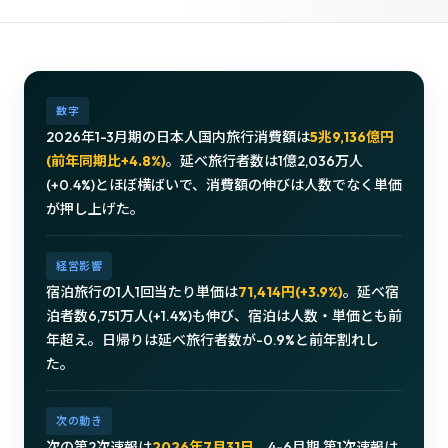
数字
2026年1-3月期の日本人国内旅行消費額は
5兆9,136億円
(前年同期比+4.8%)
。延べ旅行者数は1億2,036万人
(+0.4%)とほぼ横ばいで、消費額の伸びは人数でなく単価
が押し上げた。
経営影響
宿泊旅行の1人1回当たり単価は
71,414円(+3.9%)
。延べ宿
泊者数6,751万人(+1.4%)も伸び、宿泊は人数・単価とも前
年超え。日帰りは延べ旅行者数が-0.9%と前年割れし
た。
次の動き
次の第2次速報は
2026年7月31日
、4-6月期 第1次速報は