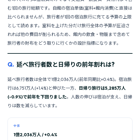
む1回の旅行総額です。自館の宿泊単価(室料+館内消費)と直接は
比べられませんが、旅行者が1回の宿泊旅行に充てる予算の上限
として読めます。室料を上げた分だけ旅行全体の予算が圧迫さ
れれば他の費目が削られるため、館内の飲食・物販まで含めて
旅行者の財布をどう取りに行くかの設計指標になります。
Q.
延べ旅行者数と日帰りの前年割れは?
延べ旅行者数は全体で1億2,036万人(前年同期比+0.4%)。宿泊旅
行は6,751万人(+1.4%)と伸びた一方、
日帰り旅行は5,285万人
(-0.9%)で前年を下回りました
。人数の伸びは宿泊が支え、日帰
りは数を減らしています。
全体
1億2,036万人 / +0.4%