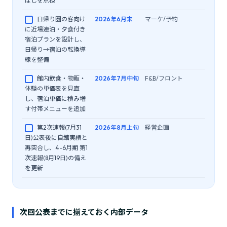
ぼしを点検
日帰り圏の客向け
2026年6月末
マーケ/予約
に近場連泊・夕食付き
宿泊プランを設計し、
日帰り→宿泊の転換導
線を整備
館内飲食・物販・
2026年7月中旬
F&B/フロント
体験の単価表を見直
し、宿泊単価に積み増
す付帯メニューを追加
第2次速報(7月31
2026年8月上旬
経営企画
日)公表後に自館実績と
再突合し、4-6月期 第1
次速報(8月19日)の備え
を更新
次回公表までに揃えておく内部データ