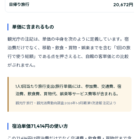
日帰り旅行
20,672円
単価に含まれるもの
観光庁の注記は、単価の中身を次のように定義しています。宿
泊費だけでなく、移動・飲食・買物・娯楽までを含む「1回の旅
行で使う総額」である点を押さえると、自館の客単価との比較
がぶれません。
1人1回当たり旅行支出(旅行単価)には、参加費、交通費、宿
泊費、飲食費、買物代、娯楽等サービス費等が含まれる。
観光庁 旅行・観光消費動向調査 2026年1-3月期 第1次速報 注記より
宿泊単価71,414円の使い方
この71,414円は宿泊費だけでなく交通費・飲食費・買物代まで含