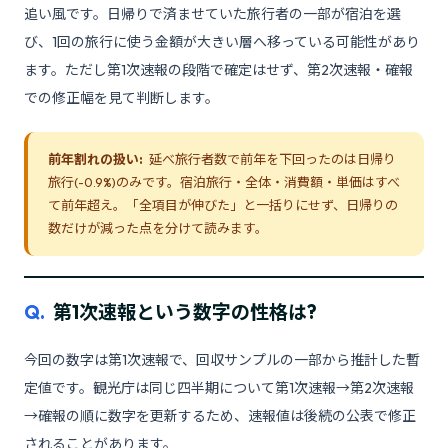
追い風です。日帰りで済ませていた旅行者の一部が宿泊を選
び、1回の旅行に使う金額が大きい層へ移っている可能性があり
ます。ただし第1次速報の段階で確定はせず、第2次速報・確報
での修正幅を見て判断します。
前年割れの扱い:
延べ旅行者数で前年を下回ったのは日帰り
旅行(-0.9%)のみです。宿泊旅行・全体・消費額・単価はすべ
て前年超え。「全項目が伸びた」と一括りにせず、日帰りの
数だけが減った点を分けて読みます。
Q.
第1次速報という数字の性格は?
今回の数字は第1次速報で、回収サンプルの一部から推計した暫
定値です。観光庁は同じ四半期について第1次速報→第2次速報
→確報の順に数字を更新するため、速報値は後続の公表で修正
されることがあります。