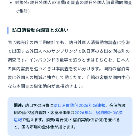
対象外: 訪日外国人の消費(別調査の訪日外国人消費動向調査
で集計)
訪日消費動向調査との違い
同じ観光庁の四半期統計でも、訪日外国人消費動向調査は空港
で出国する外国人へのサンプリングで訪日客の支出を測る別の
調査です。インバウンドの数字を追うときはそちらを、日本人
の国内需要を追うときは本調査を使い分けます。国内の宿泊需
要は外国人の増減と独立して動くため、自館の客層が国内中心
なら本調査の単価動向が直接効きます。
関連:
訪日客の消費は
訪日消費動向 2026年Q1速報
、宿泊施設
側の延べ宿泊者数・客室稼働率は
2026年4月 宿泊統計 第1次
速報
で追えます。消費(需要側)と宿泊実績(供給側)を並べる
と、国内市場の全体像が描けます。