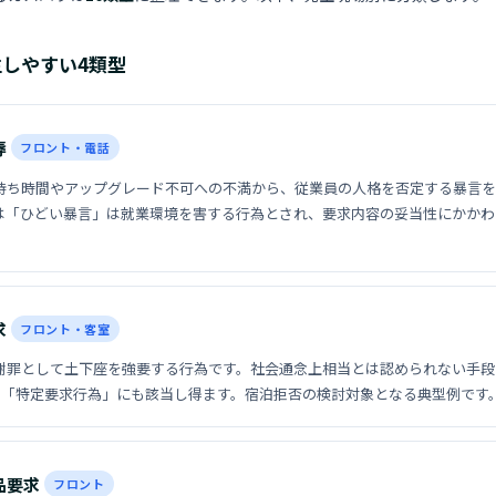
しやすい4類型
辱
フロント・電話
待ち時間やアップグレード不可への不満から、従業員の人格を否定する暴言を
は「ひどい暴言」は就業環境を害する行為とされ、要求内容の妥当性にかかわ
求
フロント・客室
謝罪として土下座を強要する行為です。社会通念上相当とは認められない手段
号の「特定要求行為」にも該当し得ます。宿泊拒否の検討対象となる典型例です
品要求
フロント