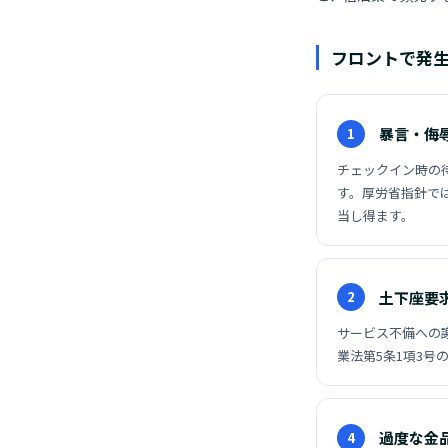
フロントで発生
暴言・侮
1
チェックイン時の
す。厚労省指針で
当し得ます。
土下座要
2
サービス不備への
業法第5条1項3
過度な金
4