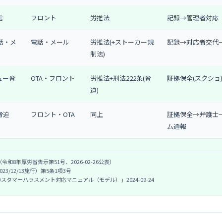
言
フロント
労推法
記録→管理者対応
話・メ
電話・メール
労推法(+ストーカー規
記録→対応者交代
制法)
ュー脅
OTA・フロント
労推法+刑法222条(脅
証拠保全(スクショ
迫)
脅迫
フロント・OTA
同上
証拠保全→弁護士
ム通報
令和8年厚労省告示第51号、2026-02-26公表）
23/12/13施行）第5条1項3号
カスタマーハラスメント対応マニュアル（モデル）」2024-09-24