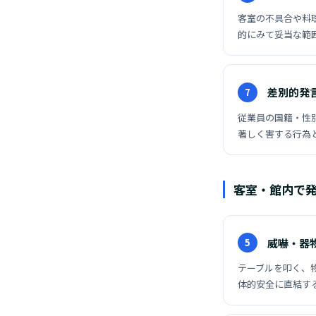
客室の不具合や料
的にみて妥当な範
差別的発
7
従業員の国籍・性
著しく害する行為
客室・館内で発
威嚇・器
5
テーブルを叩く、
体的安全に直結す