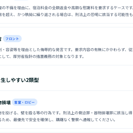
理の不備を理由に、宿泊料金の全額返金や高額な慰謝料を要求するケースです
囲を超え、かつ執拗に繰り返される場合は、刑法上の恐喝に該当する可能性も
言
フロント
別・容姿等を理由とした侮辱的な発言です。要求内容の有無にかかわらず、従
として、厚労省指針の措置義務の対象となります。
生しやすい2類型
物損壊
客室・ロビー
物を投げる、壁を殴る等の行為です。刑法上の脅迫罪・器物損壊罪に該当し得
るため、最優先で安全を確保し、躊躇なく警察へ通報してください。