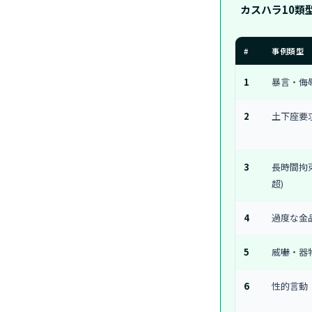
カスハラ10類
#
事例類型
1
暴言・侮
2
土下座要
3
長時間拘束
超)
4
過度な金
5
威嚇・器
6
性的言動