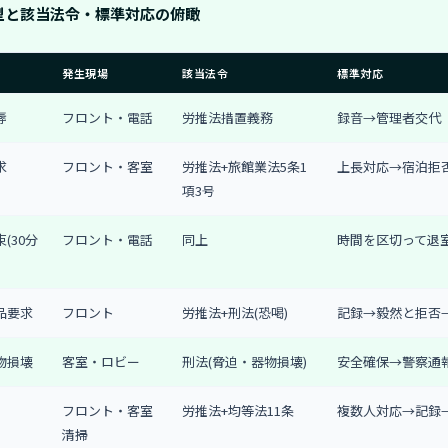
型と該当法令・標準対応の俯瞰
発生現場
該当法令
標準対応
辱
フロント・電話
労推法措置義務
録音→管理者交代
求
フロント・客室
労推法+旅館業法5条1
上長対応→宿泊拒
項3号
(30分
フロント・電話
同上
時間を区切って退
品要求
フロント
労推法+刑法(恐喝)
記録→毅然と拒否
物損壊
客室・ロビー
刑法(脅迫・器物損壊)
安全確保→警察通
フロント・客室
労推法+均等法11条
複数人対応→記録
清掃