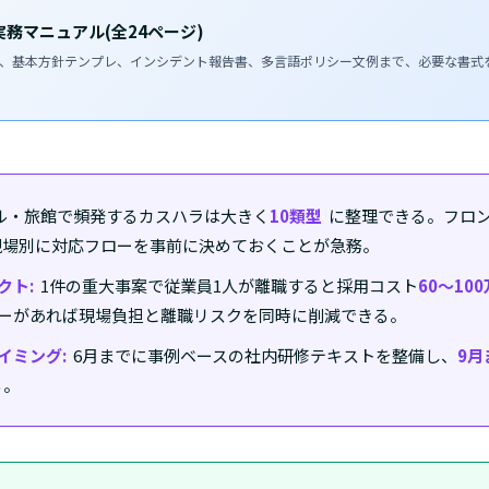
務マニュアル(全24ページ)
型、基本方針テンプレ、インシデント報告書、多言語ポリシー文例まで、必要な書式
ル・旅館で頻発するカスハラは大きく
10類型
に整理できる。フロン
の現場別に対応フローを事前に決めておくことが急務。
クト:
1件の重大事案で従業員1人が離職すると採用コスト
60〜10
ーがあれば現場負担と離職リスクを同時に削減できる。
イミング:
6月までに事例ベースの社内研修テキストを整備し、
9月
る。