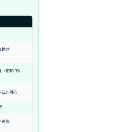
否検討
室→警察相談
→法的対応
報
→通報