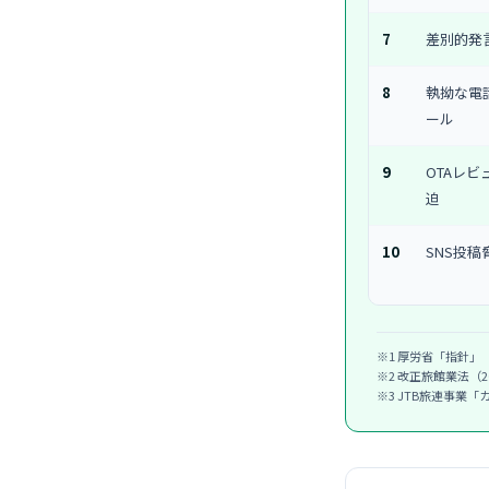
7
差別的発
8
執拗な電
ール
9
OTAレビ
迫
10
SNS投稿
※1 厚労省「指針」（
※2 改正旅館業法（20
※3 JTB旅連事業「