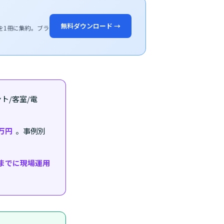
無料ダウンロード →
を1冊に集約。ブラ
ト/客室/電
0万円
。事例別
までに現場運用