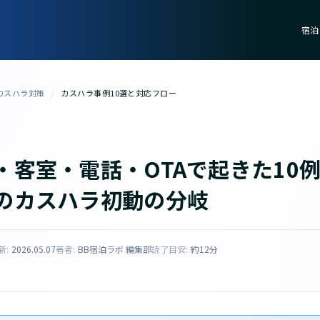
宿泊
カスハラ対策
/
カスハラ事例10選と対応フロー
・客室・電話・OTAで起きた10
のカスハラ初動の分岐
新:
2026.05.07
著者:
BB宿泊ラボ 編集部
読了目安:
約12分