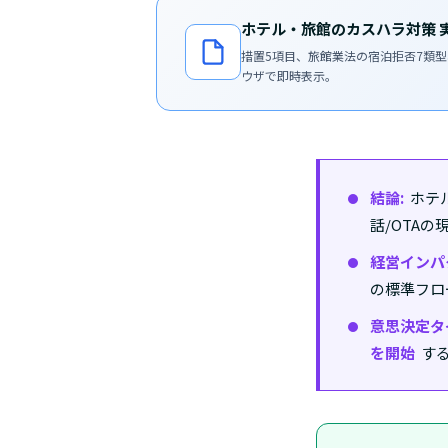
ホテル・旅館のカスハラ対策 実
措置5項目、旅館業法の宿泊拒否7類
ウザで即時表示。
結論:
ホテ
話/OTA
経営インパ
の標準フロ
意思決定タ
を開始
す