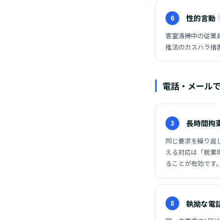
性的言動
6
客室清掃中の従業
推法のカスハラ措
電話・メールで
長時間拘
3
同じ要求を繰り返
える対応は「就業
ることが有効です
執拗な電
8