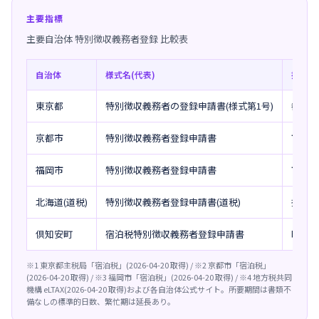
主要指標
主要自治体 特別徴収義務者登録 比較表
自治体
様式名(代表)
提出方
東京都
特別徴収義務者の登録申請書(様式第1号)
都税事務
京都市
特別徴収義務者登録申請書
市税事務
福岡市
特別徴収義務者登録申請書
市税事務
北海道(道税)
特別徴収義務者登録申請書(道税)
振興局税
倶知安町
宿泊税特別徴収義務者登録申請書
町役場
※1 東京都主税局「宿泊税」(2026-04-20 取得) / ※2 京都市「宿泊税」
(2026-04-20 取得) / ※3 福岡市「宿泊税」(2026-04-20 取得) / ※4 地方税共同
機構 eLTAX(2026-04-20 取得)および各自治体公式サイト。所要期間は書類不
備なしの標準的日数、繁忙期は延長あり。