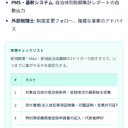
PMS・基幹システム
: 自治体別税額集計レポートの自
動出力
外部税理士
: 制度変更フォロー、複雑な事案のアドバイ
ス
実務チェックリスト
新規開業・M&A・新規自治体展開の3トリガーで回すタスク。い
つまでに誰がやるかを固定化する。
#
タスク
1
対象自治体の宿泊税条例・登録様式の最新版を収集
2
添付書類(法人登記事項証明書・印鑑証明・営業許可証写し)
3
特別徴収義務者登録申請書の記入・代表者押印