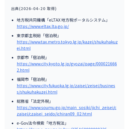
出典(2026-04-20 取得)
地方税共同機構「eLTAX 地方税ポータルシステム」
https://www.eltax.lta.go.jp/
東京都主税局「宿泊税」
https://www.tax.metro.tokyo.lg.jp/kazei/shukuhakuz
ei.html
京都市「宿泊税」
https://www.city.kyoto.lg.jp/gyozai/page/000021666
2.html
福岡市「宿泊税」
https://www.city.fukuoka.lg.jp/zaisei/zeisei/busines
s/shukuhakuzei.html
総務省「法定外税」
https://www.soumu.go.jp/main_sosiki/jichi_zeisei/c
zaisei/czaisei_seido/ichiran09_02.html
e-Gov法令検索「地方税法」