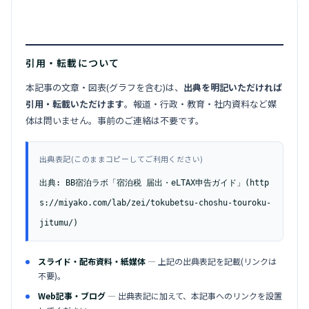
引用・転載について
本記事の文章・図表(グラフを含む)は、
出典を明記いただければ
引用・転載いただけます
。報道・行政・教育・社内資料など媒
体は問いません。事前のご連絡は不要です。
出典表記(このままコピーしてご利用ください)
出典: BB宿泊ラボ「宿泊税 届出・eLTAX申告ガイド」(http
s://miyako.com/lab/zei/tokubetsu-choshu-touroku-
jitumu/)
スライド・配布資料・紙媒体
— 上記の出典表記を記載(リンクは
不要)。
Web記事・ブログ
— 出典表記に加えて、本記事へのリンクを設置