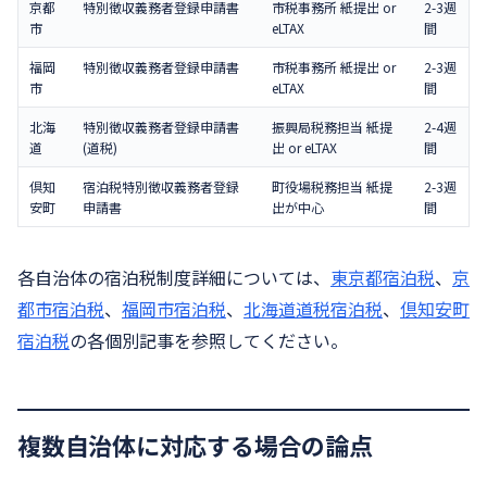
京都
特別徴収義務者登録申請書
市税事務所 紙提出 or
2-3週
市
eLTAX
間
福岡
特別徴収義務者登録申請書
市税事務所 紙提出 or
2-3週
市
eLTAX
間
北海
特別徴収義務者登録申請書
振興局税務担当 紙提
2-4週
道
(道税)
出 or eLTAX
間
倶知
宿泊税特別徴収義務者登録
町役場税務担当 紙提
2-3週
安町
申請書
出が中心
間
各自治体の宿泊税制度詳細については、
東京都宿泊税
、
京
都市宿泊税
、
福岡市宿泊税
、
北海道道税宿泊税
、
倶知安町
宿泊税
の各個別記事を参照してください。
複数自治体に対応する場合の論点