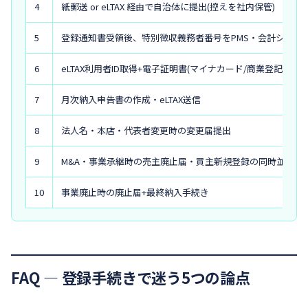
4
紙郵送 or eLTAX 経由で自治体に提出(控えを社内保管)
5
登録通知書受領後、特別徴収義務者番号をPMS・会計システ
6
eLTAX利用者ID取得+電子証明書(マイナカード/商業登記電子
7
月次納入申告書の作成・eLTAX送信
8
法人名・本店・代表者変更時の変更届提出
9
M&A・事業承継時の売主廃止届・買主新規登録の同時並行
10
事業廃止時の廃止届+最終納入手続き
FAQ ― 登録手続きで迷う5つの論点