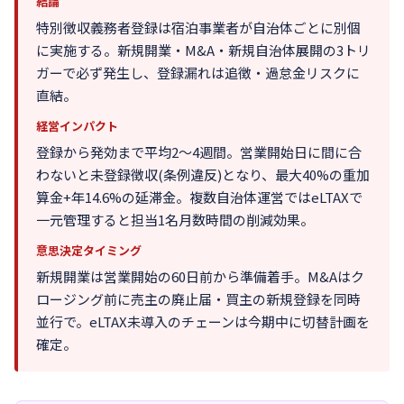
結論
特別徴収義務者登録は宿泊事業者が自治体ごとに別個
に実施する。新規開業・M&A・新規自治体展開の3トリ
ガーで必ず発生し、登録漏れは追徴・過怠金リスクに
直結。
経営インパクト
登録から発効まで平均2〜4週間。営業開始日に間に合
わないと未登録徴収(条例違反)となり、最大40%の重加
算金+年14.6%の延滞金。複数自治体運営ではeLTAXで
一元管理すると担当1名月数時間の削減効果。
意思決定タイミング
新規開業は営業開始の60日前から準備着手。M&Aはク
ロージング前に売主の廃止届・買主の新規登録を同時
並行で。eLTAX未導入のチェーンは今期中に切替計画を
確定。