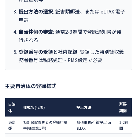
提出方法の選択
: 紙書類郵送、または eLTAX 電子
申請
自治体側の審査
: 通常2-3週間で登録通知書が発
行される
登録番号の受領と社内記録
: 受領した特別徴収義
務者番号は税務処理・PMS設定で必要
主要自治体の登録様式
自治
所要
様式名(代表)
提出方法
体
期間
東京
特別徴収義務者の登録申請
都税事務所 紙提出 or
1-2週
都
書(様式第1号)
eLTAX
間