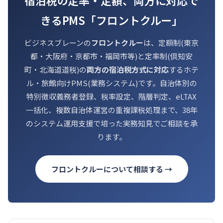
宿泊税の定率・定額、両方に対応で
きるPMS「フロントクルー」
ビジネスブレーンの
フロントクルー
は、定額制(東京
都・大阪府・京都市・福岡市等)と定率制(倶知安
町・北海道道税)の
両方の宿泊税方式に対応
するホテ
ル・旅館向けPMS(業務システム)です。自治体別の
特別徴収義務者登録、税率設定、階層判定、eLTAX
一括化、複数自治体運営の重複課税処理まで、38年
のシステム運用支援で培った実務知見でご相談を承
ります。
フロントクルーについて相談する →