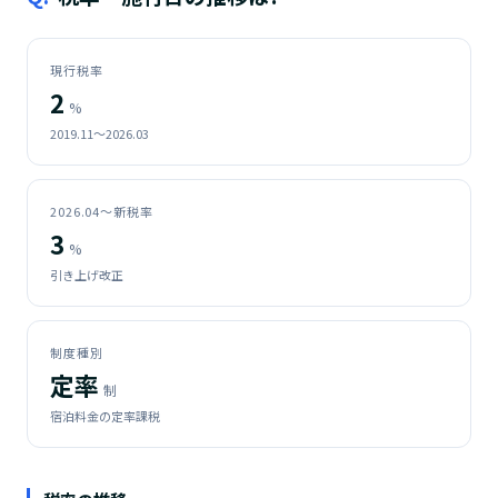
現行税率
2
%
2019.11〜2026.03
2026.04〜新税率
3
%
引き上げ改正
制度種別
定率
制
宿泊料金の定率課税