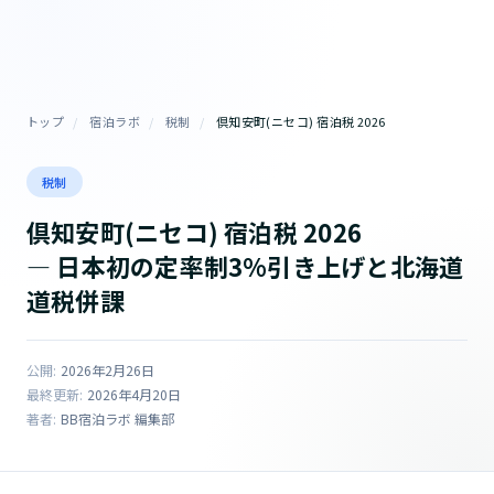
トップ
/
宿泊ラボ
/
税制
/
倶知安町(ニセコ) 宿泊税 2026
税制
倶知安町(ニセコ) 宿泊税 2026
— 日本初の定率制3%引き上げと北海道
道税併課
公開:
2026年2月26日
最終更新:
2026年4月20日
著者:
BB宿泊ラボ 編集部