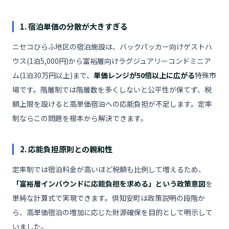
1. 宿泊単価の分散が大きすぎる
ニセコひらふ地区の宿泊施設は、バックパッカー向けゲストハ
ウス(1泊5,000円)から富裕層向けラグジュアリーコンドミニア
ム(1泊30万円以上)まで、
単価レンジが50倍以上に広がる
特殊市
場です。階層制では階層数を多くしないと公平性が保てず、税
額上限を設けると高単価宿泊への応能負担が不足します。定率
制ならこの問題を根本から解決できます。
2. 応能負担原則との親和性
定率制では宿泊料金が高いほど税額も比例して増えるため、
「富裕層インバウンドに応能負担を求める」という政策意図
を
単純な計算式で実現できます。倶知安町は政策説明の段階か
ら、高単価宿泊の増加に応じた財源確保を目的として明示して
いました。