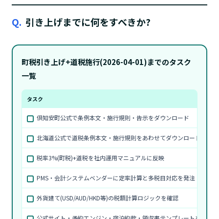
Q.
引き上げまでに何をすべきか?
町税引き上げ+道税施行(2026-04-01)までのタスク
一覧
タスク
倶知安町公式で条例本文・施行規則・告示をダウンロード
北海道公式で道税条例本文・施行規則をあわせてダウンロード
税率3%(町税)+道税を社内運用マニュアルに反映
PMS・会計システムベンダーに定率計算と多税目対応を発注
外貨建て(USD/AUD/HKD等)の税額計算ロジックを確認
公式サイト・予約エンジン・宿泊約款・領収書テンプレートを改定