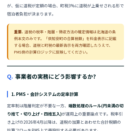
が、仮に道税が定額の場合、町税3%に道税が上乗せされる形で
宿泊者負担が決まります。
重要.
道税の税率・階層・徴収方法の確定情報は北海道の条
例本文のみです。「倶知安町の合算税額」を料金表示に記載
する場合、道税と町税の最新告示を両方確認したうえで、
PMS側の計算ロジックに反映してください。
Q.
事業者の実務にどう影響するか?
1. PMS・会計システムの定率計算
定率制は階層判定が不要な一方、
端数処理のルール(円未満の切
り捨て・切り上げ・四捨五入)
が運用上の重要論点です。税率引
き上げの2026年4月以降は、道税の加算とあわせた合計税額の
計算フローをPMS上で再設計する必要があります。