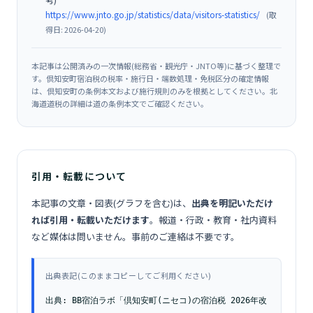
https://www.jnto.go.jp/statistics/data/visitors-statistics/
(取
得日: 2026-04-20)
本記事は公開済みの一次情報(総務省・観光庁・JNTO等)に基づく整理で
す。倶知安町宿泊税の税率・施行日・端数処理・免税区分の確定情報
は、倶知安町の条例本文および施行規則のみを根拠としてください。北
海道道税の詳細は道の条例本文でご確認ください。
引用・転載について
本記事の文章・図表(グラフを含む)は、
出典を明記いただけ
れば引用・転載いただけます
。報道・行政・教育・社内資料
など媒体は問いません。事前のご連絡は不要です。
出典表記(このままコピーしてご利用ください)
出典: BB宿泊ラボ「倶知安町(ニセコ)の宿泊税 2026年改