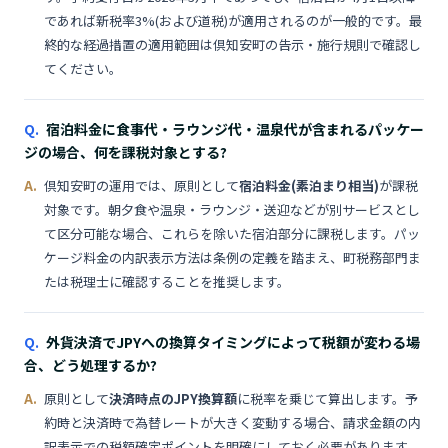
であれば新税率3%(および道税)が適用されるのが一般的です。最
終的な経過措置の適用範囲は倶知安町の告示・施行規則で確認し
てください。
宿泊料金に食事代・ラウンジ代・温泉代が含まれるパッケー
ジの場合、何を課税対象とする?
倶知安町の運用では、原則として
宿泊料金(素泊まり相当)
が課税
対象です。朝夕食や温泉・ラウンジ・送迎などが別サービスとし
て区分可能な場合、これらを除いた宿泊部分に課税します。パッ
ケージ料金の内訳表示方法は条例の定義を踏まえ、町税務部門ま
たは税理士に確認することを推奨します。
外貨決済でJPYへの換算タイミングによって税額が変わる場
合、どう処理するか?
原則として
決済時点のJPY換算額
に税率を乗じて算出します。予
約時と決済時で為替レートが大きく変動する場合、請求金額の内
訳表示での税額確定ポイントを明確にしておく必要があります。