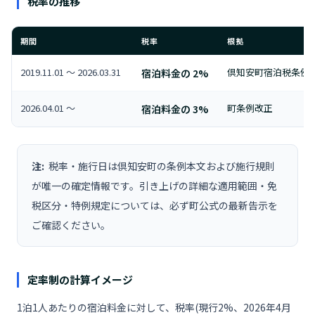
税率の推移
期間
税率
根拠
2019.11.01 〜 2026.03.31
宿泊料金の 2%
倶知安町宿泊税条例(
2026.04.01 〜
宿泊料金の 3%
町条例改正
注:
税率・施行日は倶知安町の条例本文および施行規則
が唯一の確定情報です。引き上げの詳細な適用範囲・免
税区分・特例規定については、必ず町公式の最新告示を
ご確認ください。
定率制の計算イメージ
1泊1人あたりの宿泊料金に対して、税率(現行2%、2026年4月