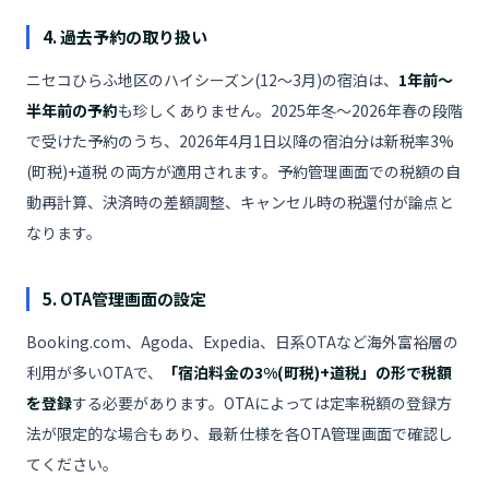
4. 過去予約の取り扱い
ニセコひらふ地区のハイシーズン(12〜3月)の宿泊は、
1年前〜
半年前の予約
も珍しくありません。2025年冬〜2026年春の段階
で受けた予約のうち、2026年4月1日以降の宿泊分は新税率3%
(町税)+道税 の両方が適用されます。予約管理画面での税額の自
動再計算、決済時の差額調整、キャンセル時の税還付が論点と
なります。
5. OTA管理画面の設定
Booking.com、Agoda、Expedia、日系OTAなど海外富裕層の
利用が多いOTAで、
「宿泊料金の3%(町税)+道税」の形で税額
を登録
する必要があります。OTAによっては定率税額の登録方
法が限定的な場合もあり、最新仕様を各OTA管理画面で確認し
てください。