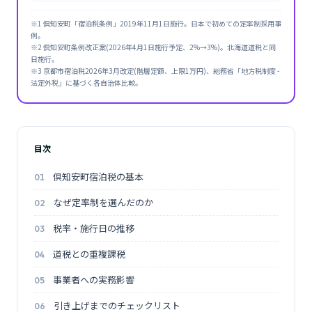
※1 倶知安町「宿泊税条例」2019年11月1日施行。日本で初めての定率制採用事
例。
※2 倶知安町条例改正案(2026年4月1日施行予定、2%→3%)。北海道道税と同
日施行。
※3 京都市宿泊税2026年3月改定(階層定額、上限1万円)、総務省「地方税制度 -
法定外税」に基づく各自治体比較。
目次
倶知安町宿泊税の基本
なぜ定率制を選んだのか
税率・施行日の推移
道税との重複課税
事業者への実務影響
引き上げまでのチェックリスト