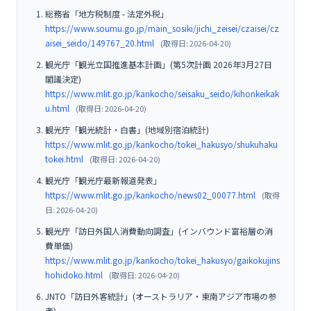
総務省「地方税制度 - 法定外税」
https://www.soumu.go.jp/main_sosiki/jichi_zeisei/czaisei/cz
aisei_seido/149767_20.html
(取得日: 2026-04-20)
観光庁「観光立国推進基本計画」(第5次計画 2026年3月27日
閣議決定)
https://www.mlit.go.jp/kankocho/seisaku_seido/kihonkeikak
u.html
(取得日: 2026-04-20)
観光庁「観光統計・白書」(地域別宿泊統計)
https://www.mlit.go.jp/kankocho/tokei_hakusyo/shukuhaku
tokei.html
(取得日: 2026-04-20)
観光庁「観光庁最新報道発表」
https://www.mlit.go.jp/kankocho/news02_00077.html
(取得
日: 2026-04-20)
観光庁「訪日外国人消費動向調査」(インバウンド富裕層の消
費単価)
https://www.mlit.go.jp/kankocho/tokei_hakusyo/gaikokujins
hohidoko.html
(取得日: 2026-04-20)
JNTO「訪日外客統計」(オーストラリア・東南アジア市場の参
考)