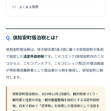
よくある質問
Q.
倶知安町宿泊税とは?
倶知安町宿泊税は、地方税法第5条3項に基づき倶知安町が条例
で設定した
法定外目的税
です。ニセコエリア(倶知安町内のニセ
コひらふ、ニセコアンヌプリ、ニセコビレッジ周辺)の宿泊施設
が特別徴収義務者として宿泊者から税を徴収し、倶知安町に納
付します。
倶知安町宿泊税は、2019年11月1日施行。観光地域づくり・
観光客と住民の共生・観光基盤整備を目的とする法定外目的
税。日本で初めて「定率制」を採用した宿泊税として注目を