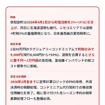
結論
倶知安町は
2026年4月1日から町宿泊税を2%→3%に引き
上げ
、同日に北海道道税も施行。ニセコエリアでは道税
+町税3%の重複課税となり、日本最高級の実効税率に。
経営影響
1泊30万円のラグジュアリーコンドミニアムで
町税のみで
9,000円
(現行6,000円から+50%)、道税を合算すると
さら
に数千円〜1万円超
の負担増。富裕層インバウンドの総コ
スト競争力に直結。
意思決定期限
2026年3月末まで
に定率計算ロジックのPMS改修、外貨
決済時の税額処理、コンドミニアム代行契約での徴収責
任明確化を完了。既に受け付けた冬シーズン予約の税率
差額処理フローも整備必須。