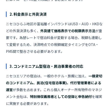
2. 料金表示と外貨決済
ニセコひらふ地区の富裕層インバウンドはUSD・AUD・HKDな
どの外貨決済も多く、
外貨建て価格表示での税額表示方法
が重
要です。為替レートで宿泊料金が変動する場合、税額も連動し
て変動するため、決済時点での税額確定タイミングをOTA・
PMS間で整合させる必要があります。
3. コンドミニアム型宿泊・民泊事業者の対応
ニセコエリアの宿泊は、一般のホテル・旅館に加え、
一棟貸切
のコンドミニアム、民泊(住宅宿泊事業)、代行管理業者による
運営
が多数を占めます。これら個人オーナー所有物件のマネジ
メント会社は、
特別徴収義務者としての登録と申告納付
を確実
に実施する必要があります。