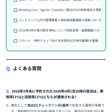
Booking.com / Agoda / Expedia / 国内OTAの税率設定を更新
コンドミニアム代行管理業者と特別徴収義務者の登録フロー整理
2026年4月以降の既存予約について税率変更・差額調整フローを設計
フロント・予約スタッフ向け多言語FAQ(日英中韓豪)を整備
Q.
よくある質問
2026年3月末に予約された2026年4月1日以降の宿泊は、新
税率(3%)と旧税率(2%)どちらが適用される?
原則として
宿泊日(チェックイン日)基準
で判定する運用が多数で
す。予約受付日が2026年3月中であっても、宿泊日が4月1日以降