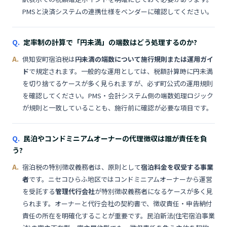
PMSと決済システムの連携仕様をベンダーに確認してください。
定率制の計算で「円未満」の端数はどう処理するのか?
倶知安町宿泊税は
円未満の端数について施行規則または運用ガイ
ド
で規定されます。一般的な運用としては、税額計算時に円未満
を切り捨てるケースが多く見られますが、必ず町公式の運用規則
を確認してください。PMS・会計システム側の端数処理ロジック
が規則と一致していることも、施行前に確認が必要な項目です。
民泊やコンドミニアムオーナーの代理徴収は誰が責任を負
う?
宿泊税の特別徴収義務者は、原則として
宿泊料金を収受する事業
者
です。ニセコひらふ地区ではコンドミニアムオーナーから運営
を受託する
管理代行会社
が特別徴収義務者になるケースが多く見
られます。オーナーと代行会社の契約書で、徴収責任・申告納付
責任の所在を明確化することが重要です。民泊新法(住宅宿泊事業