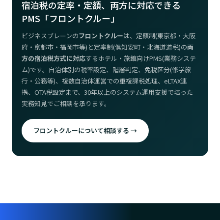
宿泊税の定率・定額、両方に対応できる
PMS「フロントクルー」
ビジネスブレーンの
フロントクルー
は、定額制(東京都・大阪
府・京都市・福岡市等)と定率制(倶知安町・北海道道税)の
両
方の宿泊税方式に対応
するホテル・旅館向けPMS(業務システ
ム)です。自治体別の税率設定、階層判定、免税区分(修学旅
行・公務等)、複数自治体運営での重複課税処理、eLTAX連
携、OTA税設定まで、30年以上のシステム運用支援で培った
実務知見でご相談を承ります。
フロントクルーについて相談する →