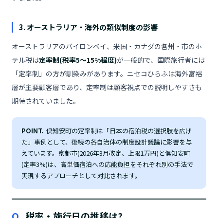
3. オーストラリア・海外の類似制度の影響
オーストラリアのバイロンベイ、米国・カナダの各州・市のホ
テル税は
定率制(税率5〜15%程度)
が一般的で、国際旅行者には
「定率制」の方が馴染みがあります。ニセコひらふは海外富裕
層が主要顧客層であり、定率制は顧客視点での説明しやすさも
期待されていました。
POINT.
倶知安町の定率制は「日本の宿泊税の選択肢を広げ
た」事例として、後続の各自治体の制度設計議論に影響を与
えています。京都市(2026年3月改定、上限1万円)と倶知安町
(定率3%)は、高単価宿泊への応能負担をそれぞれ別の手法で
実現するアプローチとして対比されます。
Q.
税率・施行日の推移は?