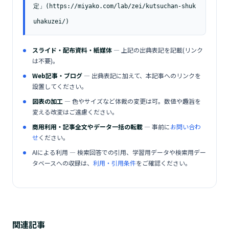
定」(https://miyako.com/lab/zei/kutsuchan-shuk
uhakuzei/)
スライド・配布資料・紙媒体
— 上記の出典表記を記載(リンク
は不要)。
Web記事・ブログ
— 出典表記に加えて、本記事へのリンクを
設置してください。
図表の加工
— 色やサイズなど体裁の変更は可。数値や趣旨を
変える改変はご遠慮ください。
商用利用・記事全文やデータ一括の転載
— 事前に
お問い合わ
せ
ください。
AIによる利用 — 検索回答での引用、学習用データや検索用デー
タベースへの収録は、
利用・引用条件
をご確認ください。
関連記事