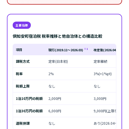
主要指標
倶知安町宿泊税 税率推移と他自治体との構造比較
※1
※2
項目
現行(2019.11〜2026.03)
改定後(2026.04〜)
課税方式
定率(日本初)
定率継続
税率
2%
3%(+1%pt)
税額上限
なし
なし
1泊10万円の税額
2,000円
3,000円
1泊30万円の税額
6,000円
9,000円(上限なし)
道税併課
なし
あり(2026.04〜)