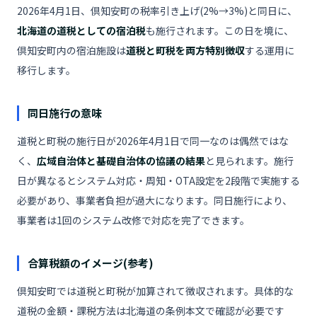
2026年4月1日、倶知安町の税率引き上げ(2%→3%)と同日に、
北海道の道税としての宿泊税
も施行されます。この日を境に、
倶知安町内の宿泊施設は
道税と町税を両方特別徴収
する運用に
移行します。
同日施行の意味
道税と町税の施行日が2026年4月1日で同一なのは偶然ではな
く、
広域自治体と基礎自治体の協議の結果
と見られます。施行
日が異なるとシステム対応・周知・OTA設定を2段階で実施する
必要があり、事業者負担が過大になります。同日施行により、
事業者は1回のシステム改修で対応を完了できます。
合算税額のイメージ(参考)
倶知安町では道税と町税が加算されて徴収されます。具体的な
道税の金額・課税方法は北海道の条例本文で確認が必要です