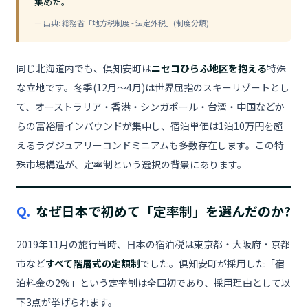
集めた。
— 出典: 総務省「地方税制度 - 法定外税」(制度分類)
同じ北海道内でも、倶知安町は
ニセコひらふ地区を抱える
特殊
な立地です。冬季(12月〜4月)は世界屈指のスキーリゾートとし
て、オーストラリア・香港・シンガポール・台湾・中国などか
らの富裕層インバウンドが集中し、宿泊単価は1泊10万円を超
えるラグジュアリーコンドミニアムも多数存在します。この特
殊市場構造が、定率制という選択の背景にあります。
Q.
なぜ日本で初めて「定率制」を選んだのか?
2019年11月の施行当時、日本の宿泊税は東京都・大阪府・京都
市など
すべて階層式の定額制
でした。倶知安町が採用した「宿
泊料金の2%」という定率制は全国初であり、採用理由として以
下3点が挙げられます。