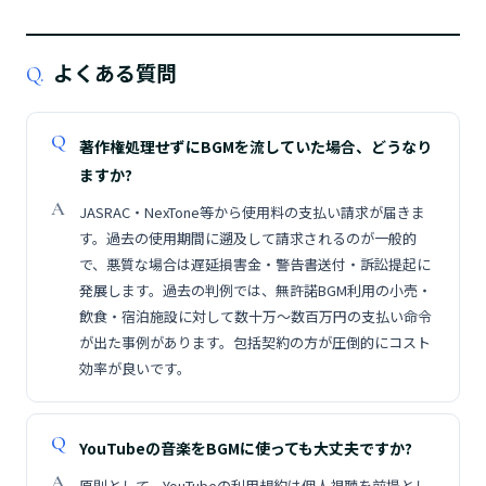
よくある質問
Q.
著作権処理せずにBGMを流していた場合、どうなり
ますか?
JASRAC・NexTone等から使用料の支払い請求が届きま
す。過去の使用期間に遡及して請求されるのが一般的
で、悪質な場合は遅延損害金・警告書送付・訴訟提起に
発展します。過去の判例では、無許諾BGM利用の小売・
飲食・宿泊施設に対して数十万〜数百万円の支払い命令
が出た事例があります。包括契約の方が圧倒的にコスト
効率が良いです。
YouTubeの音楽をBGMに使っても大丈夫ですか?
原則として、YouTubeの利用規約は個人視聴を前提とし