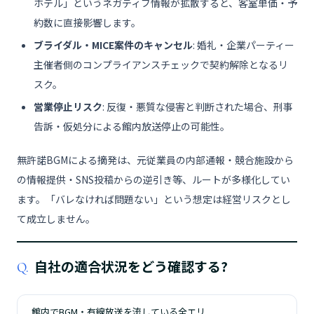
ホテル」というネガティブ情報が拡散すると、客室単価・予
約数に直接影響します。
ブライダル・MICE案件のキャンセル
: 婚礼・企業パーティー
主催者側のコンプライアンスチェックで契約解除となるリ
スク。
営業停止リスク
: 反復・悪質な侵害と判断された場合、刑事
告訴・仮処分による館内放送停止の可能性。
無許諾BGMによる摘発は、元従業員の内部通報・競合施設から
の情報提供・SNS投稿からの逆引き等、ルートが多様化してい
ます。「バレなければ問題ない」という想定は経営リスクとし
て成立しません。
自社の適合状況をどう確認する?
Q.
館内でBGM・有線放送を流している全エリ