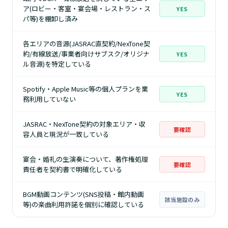
ア(ロビー・客室・宴会場・レストラン・ス
YES
パ等)を棚卸し済み
各エリアの音源(JASRAC直契約/NexTone契
約/有線放送/事業者向けサブスク/オリジナ
YES
ル音源)を特定している
Spotify・Apple Music等の個人プランを業
YES
務利用していない
JASRAC・NexTone契約の対象エリア・収
要確認
容人員と現況が一致している
宴会・婚礼の生演奏について、著作権処理
要確認
責任者を契約書で明確化している
BGM動画コンテンツ(SNS投稿・館内動画
該当施設のみ
等)の楽曲利用許諾を個別に確認している