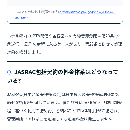
出典: e-Gov法令検索(著作権法)
https://laws.e-gov.go.jp/law/345AC00
00000048
ホテル館内のIPTV配信や各客室への有線音源分配は第23条(公
衆送信・伝達)の射程に入るケースがあり、第22条と併せて処理
対象を検討します。
JASRAC包括契約の料金体系はどうなって
Q.
いる?
JASRAC(日本音楽著作権協会)は日本最大の著作権管理団体で、
約400万曲を管理しています。宿泊施設はJASRACと「使用料規
程に基づく利用許諾契約」を結ぶことでBGM利用が許諾され、
管理楽曲であれば曲を追加しても追加料金は発生しません。