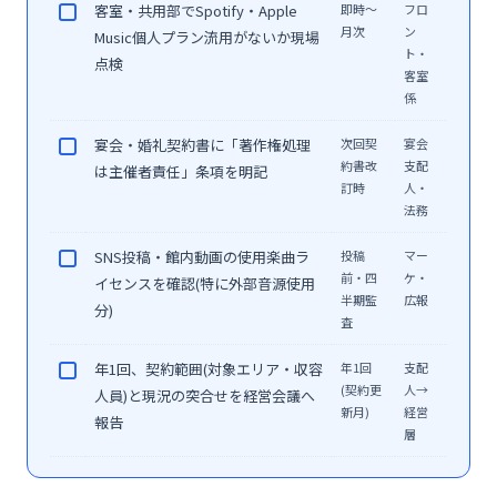
客室・共用部でSpotify・Apple
即時〜
フロ
月次
ン
Music個人プラン流用がないか現場
ト・
点検
客室
係
宴会・婚礼契約書に「著作権処理
次回契
宴会
約書改
支配
は主催者責任」条項を明記
訂時
人・
法務
SNS投稿・館内動画の使用楽曲ラ
投稿
マー
前・四
ケ・
イセンスを確認(特に外部音源使用
半期監
広報
分)
査
年1回、契約範囲(対象エリア・収容
年1回
支配
(契約更
人→
人員)と現況の突合せを経営会議へ
新月)
経営
報告
層