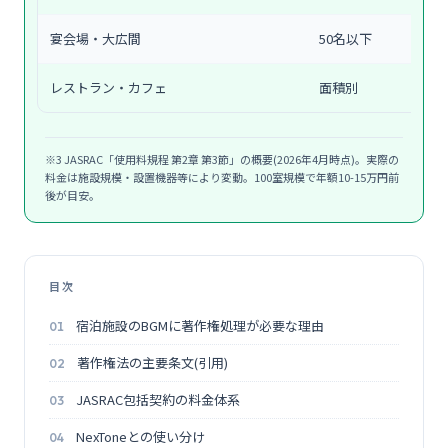
宴会場・大広間
50名以下
レストラン・カフェ
面積別
※3 JASRAC「使用料規程 第2章 第3節」の概要(2026年4月時点)。実際の
料金は施設規模・設置機器等により変動。100室規模で年額10-15万円前
後が目安。
目次
宿泊施設のBGMに著作権処理が必要な理由
著作権法の主要条文(引用)
JASRAC包括契約の料金体系
NexToneとの使い分け