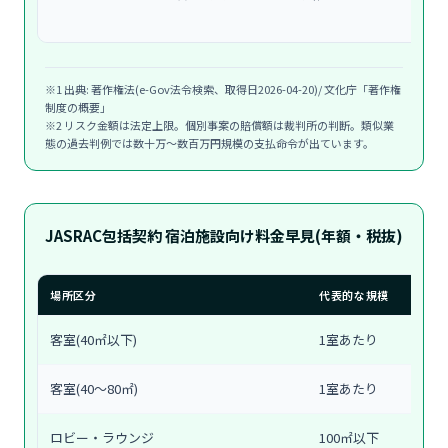
罰
※1 出典: 著作権法(e-Gov法令検索、取得日2026-04-20)/ 文化庁「著作権
制度の概要」
※2 リスク金額は法定上限。個別事案の賠償額は裁判所の判断。類似業
態の過去判例では数十万〜数百万円規模の支払命令が出ています。
JASRAC包括契約 宿泊施設向け料金早見(年額・税抜)
場所区分
代表的な規模
客室(40㎡以下)
1室あたり
客室(40〜80㎡)
1室あたり
ロビー・ラウンジ
100㎡以下