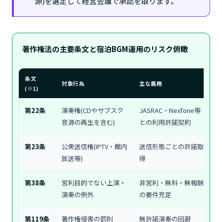
源)を選定して経営会議で承認を取ります。
著作権法の主要条文と宿泊BGM運用のリスク俯瞰
条文
対象行為
主な義務
違
(※1)
第22条
演奏権(CDやサブスク
JASRAC・NexTone等
差
音源の再生を含む)
との利用許諾契約
第23条
公衆送信権(IPTV・館内
送信形態ごとの許諾取
差
放送等)
得
第38条
営利目的でない上演・
非営利・無料・無報酬
要
演奏の例外
の要件充足
第119条
著作権侵害の罰則
無許諾演奏の回避
1