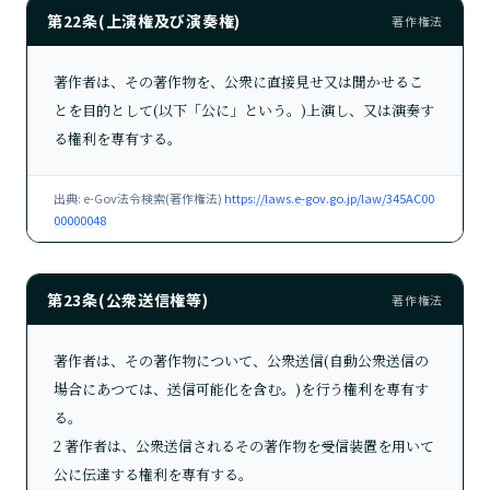
第22条(上演権及び演奏権)
著作権法
著作者は、その著作物を、公衆に直接見せ又は聞かせるこ
とを目的として(以下「公に」という。)上演し、又は演奏す
る権利を専有する。
出典: e-Gov法令検索(著作権法)
https://laws.e-gov.go.jp/law/345AC00
00000048
第23条(公衆送信権等)
著作権法
著作者は、その著作物について、公衆送信(自動公衆送信の
場合にあつては、送信可能化を含む。)を行う権利を専有す
る。
2 著作者は、公衆送信されるその著作物を受信装置を用いて
公に伝達する権利を専有する。