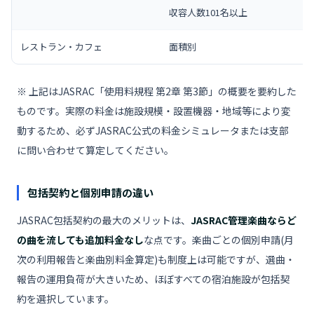
収容人数101名以上
レストラン・カフェ
面積別
※ 上記はJASRAC「使用料規程 第2章 第3節」の概要を要約した
ものです。実際の料金は施設規模・設置機器・地域等により変
動するため、必ずJASRAC公式の料金シミュレータまたは支部
に問い合わせて算定してください。
包括契約と個別申請の違い
JASRAC包括契約の最大のメリットは、
JASRAC管理楽曲ならど
の曲を流しても追加料金なし
な点です。楽曲ごとの個別申請(月
次の利用報告と楽曲別料金算定)も制度上は可能ですが、選曲・
報告の運用負荷が大きいため、ほぼすべての宿泊施設が包括契
約を選択しています。