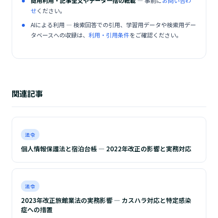
商用利用・記事全文やデータ一括の転載
— 事前に
お問い合わ
せ
ください。
AIによる利用 — 検索回答での引用、学習用データや検索用デー
タベースへの収録は、
利用・引用条件
をご確認ください。
関連記事
法令
個人情報保護法と宿泊台帳 ― 2022年改正の影響と実務対応
法令
2023年改正旅館業法の実務影響 ― カスハラ対応と特定感染
症への措置