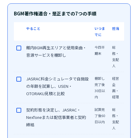
BGM著作権適合・是正までの7つの手順
やること
いつま
担当
でに
館内BGM再生エリアと使用楽曲・
今四半
総
期末
務・
音源サービスを棚卸し
支配
人
JASRAC料金シミュレータで自施設
棚卸し
経営
完了後
企
の年額を試算し、USEN・
30日以
画・
OTORAKU見積と比較
内
経理
契約形態を決定し、JASRAC・
試算完
総
了後60
務・
NexToneまたは配信事業者と契約
日以内
支配
締結
人