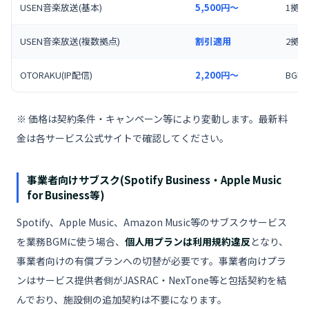
USEN音楽放送(基本)
5,500円〜
1拠
USEN音楽放送(複数拠点)
割引適用
2拠
OTORAKU(IP配信)
2,200円〜
BG
※ 価格は契約条件・キャンペーン等により変動します。最新料
金は各サービス公式サイトで確認してください。
事業者向けサブスク(Spotify Business・Apple Music
for Business等)
Spotify、Apple Music、Amazon Music等のサブスクサービス
を業務BGMに使う場合、
個人用プランは利用規約違反
となり、
事業者向けの有償プランへの切替が必要です。事業者向けプラ
ンはサービス提供者側がJASRAC・NexTone等と包括契約を結
んでおり、施設側の追加契約は不要になります。