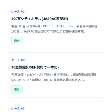
ケース 01
100室シティホテル(JASRAC直契約)
客室100室(平均40㎡)・ロビー1・レストラン2・宴会場2(各収容
100名)。JASRAC包括契約で年額約13.8万円(税抜概算)。
適合
ケース 02
30室旅館(USEN契約で一本化)
客室30室・ロビー・大浴場前・宴会場小1。USEN音楽放送月額
5,500円×12 = 年額66,000円。著作権処理は料金込み。
適合
ケース 03