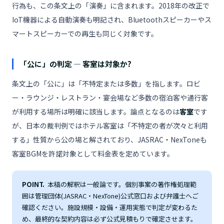
行為も、この条文上の「演奏」に含まれます。2018年の改正で
IoT機器による自動演奏も明記され、Bluetoothスピーカーやス
マートスピーカーでの再生も同じく対象です。
「公に」の判定 ― 客室は対象か?
条文上の「公に」は「不特定または多数」を指します。ロビ
ー・ラウンジ・レストラン・宴会場など多数の宿泊客や通行客
が利用する場所は明確に該当します。論点となるのは
客室
です
が、日本の裁判例ではホテル客室は「不特定の者が次々と利用
する」性質から公の場と解されており、JASRAC・NexToneも
客室BGMを許諾対象として料金表を定めています。
POINT.
本稿の解釈は一般論です。個別事案の著作権処理範
囲は管理団体(JASRAC・NexTone)公式窓口および弁護士へご
確認ください。施設規模・設備・運用実態で判定が変わるた
め、最終的な契約内容は必ず公式見積もりで確定させます。