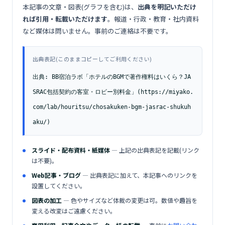
本記事の文章・図表(グラフを含む)は、
出典を明記いただけ
れば引用・転載いただけます
。報道・行政・教育・社内資料
など媒体は問いません。事前のご連絡は不要です。
出典表記(このままコピーしてご利用ください)
出典: BB宿泊ラボ「ホテルのBGMで著作権料はいくら？JA
SRAC包括契約の客室・ロビー別料金」(https://miyako.
com/lab/houritsu/chosakuken-bgm-jasrac-shukuh
aku/)
スライド・配布資料・紙媒体
— 上記の出典表記を記載(リンク
は不要)。
Web記事・ブログ
— 出典表記に加えて、本記事へのリンクを
設置してください。
図表の加工
— 色やサイズなど体裁の変更は可。数値や趣旨を
変える改変はご遠慮ください。