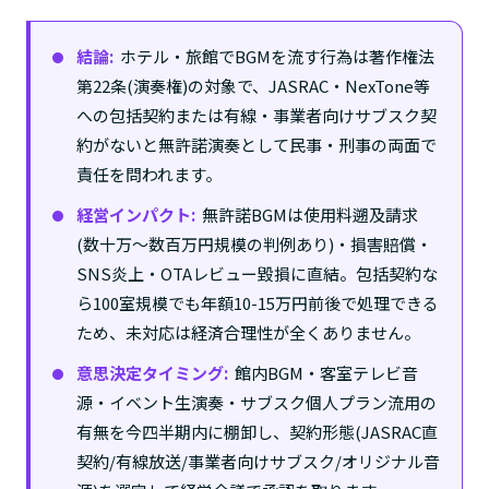
結論:
ホテル・旅館でBGMを流す行為は著作権法
第22条(演奏権)の対象で、JASRAC・NexTone等
への包括契約または有線・事業者向けサブスク契
約がないと無許諾演奏として民事・刑事の両面で
責任を問われます。
経営インパクト:
無許諾BGMは使用料遡及請求
(数十万〜数百万円規模の判例あり)・損害賠償・
SNS炎上・OTAレビュー毀損に直結。包括契約な
ら100室規模でも年額10-15万円前後で処理できる
ため、未対応は経済合理性が全くありません。
意思決定タイミング:
館内BGM・客室テレビ音
源・イベント生演奏・サブスク個人プラン流用の
有無を今四半期内に棚卸し、契約形態(JASRAC直
契約/有線放送/事業者向けサブスク/オリジナル音