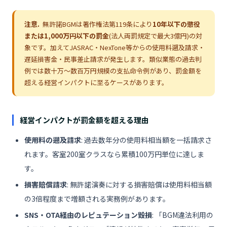
注意.
無許諾BGMは著作権法第119条により
10年以下の懲役
または1,000万円以下の罰金
(法人両罰規定で最大3億円)の対
象です。加えてJASRAC・NexTone等からの使用料遡及請求・
遅延損害金・民事差止請求が発生します。類似業態の過去判
例では数十万〜数百万円規模の支払命令例があり、罰金額を
超える経営インパクトに至るケースがあります。
経営インパクトが罰金額を超える理由
使用料の遡及請求
: 過去数年分の使用料相当額を一括請求さ
れます。客室200室クラスなら累積100万円単位に達しま
す。
損害賠償請求
: 無許諾演奏に対する損害賠償は使用料相当額
の3倍程度まで増額される実務例があります。
SNS・OTA経由のレピュテーション毀損
: 「BGM違法利用の