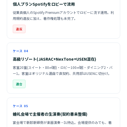
個人プランSpotifyをロビーで流用
従業員個人のSpotify Premiumアカウントでロビーに流す運用。利
用規約違反に加え、著作権処理も未完了。
違反
ケース 04
高級リゾート(JASRAC+NexTone+USEN混在)
客室20室(スイート・80㎡超)・ロビー100㎡超・ダイニング2・バ
ー1。客室はオリジナル選曲で直契約、共用部はUSENに切分け。
適合
ケース 05
婚礼会場で主催者の生演奏(契約書未整備)
宴会場で新郎新婦側が楽器演奏・DJ持込。会場提供のみでも、著