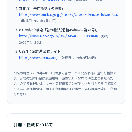
文化庁「著作権制度の概要」
https://www.bunka.go.jp/seisaku/chosakuken/seidokaisetsu/
(取得日: 2026年4月20日)
e-Gov法令検索「著作権法(昭和45年法律第48号)」
https://laws.e-gov.go.jp/law/345AC0000000048
(取得日:
2026年4月20日)
USEN音楽放送 公式サイト
https://www.usen.com/
(取得日: 2026年4月20日)
本稿の料金は2026年4月20日時点の各サービス公表価格に基づく概算で
す。実際の契約料金は施設規模・設置場所・契約条件により異なるた
め、必ず各管理団体・サービス提供者の公式案内・見積もりをご確認く
ださい。著作権処理に関する個別相談は弁護士・著作権専門家にご依頼
ください。
引用・転載について