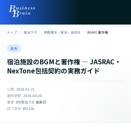
トップ
/
宿泊ラボ
/
旅館業法・民泊・消防法
/
BGMと著作権
法令
宿泊施設のBGMと著作権 ― JASRAC・
NexTone包括契約の実務ガイド
公開:
2026-01-31
最終更新:
2026-04-20
著者:
BB宿泊ラボ 編集部
読了目安:
約11分