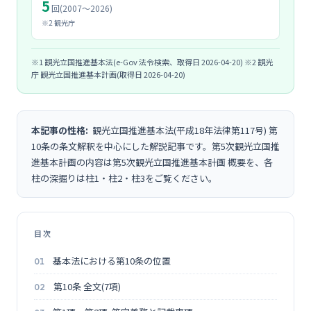
5
回(2007〜2026)
※2 観光庁
※1 観光立国推進基本法(e-Gov 法令検索、取得日 2026-04-20) ※2 観光
庁 観光立国推進基本計画(取得日 2026-04-20)
本記事の性格:
観光立国推進基本法(平成18年法律第117号) 第
10条の条文解釈を中心にした解説記事です。第5次観光立国推
進基本計画の内容は
第5次観光立国推進基本計画 概要
を、各
柱の深掘りは
柱1
・
柱2
・
柱3
をご覧ください。
目次
基本法における第10条の位置
第10条 全文(7項)