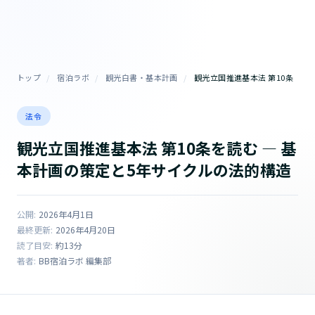
トップ
/
宿泊ラボ
/
観光白書・基本計画
/
観光立国推進基本法 第10条
法令
観光立国推進基本法 第10条を読む ― 基
本計画の策定と5年サイクルの法的構造
公開:
2026年4月1日
最終更新:
2026年4月20日
読了目安:
約13分
著者:
BB宿泊ラボ 編集部