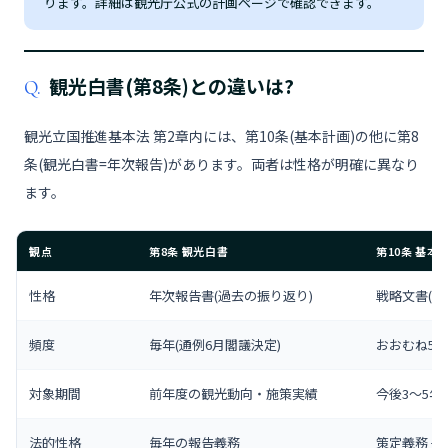
ります。詳細は観光庁公式の計画ページで確認できます。
観光白書(第8条)との違いは?
Q.
観光立国推進基本法 第2章内には、第10条(基本計画)の他に第8
条(観光白書=年次報告)があります。両者は性格が明確に異なり
ます。
観点
第8条 観光白書
第10条 基本
性格
年次報告書(過去の振り返り)
戦略文書(将
頻度
毎年(通例6月閣議決定)
おおむね5
対象期間
前年度の観光動向・施策実績
今後3〜5年
法的性格
毎年の報告義務
策定義務 + 