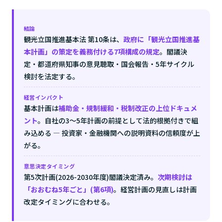
結論
観光立国推進基本法 第10条は、
政府に「観光立国推進基
本計画」の策定を義務付ける7項構成の規定
。閣議決
定・都道府県知事の意見聴取・国会報告・5年サイクル
検討を法定する。
経営インパクト
基本計画は
補助金・規制緩和・税制改正の上位ドキュメ
ント
。自社の3〜5年計画の前提として法的根拠付きで組
み込める — 投資家・金融機関への説明資料の信頼度が上
がる。
意思決定タイミング
第5次計画(2026-2030年度)閣議決定済み。
次期検討は
「おおむね5年ごと」(第6項)
。経営計画の見直しは計画
改定タイミングに合わせる。