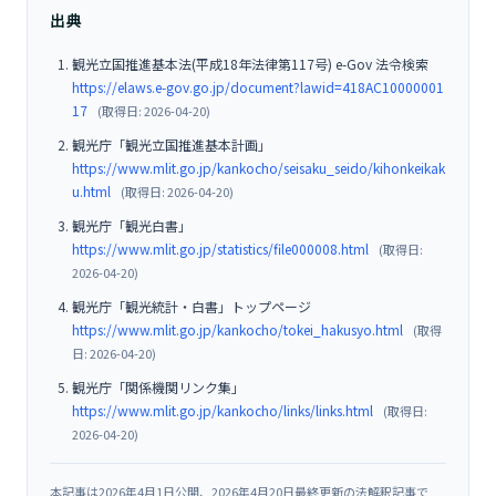
出典
観光立国推進基本法(平成18年法律第117号) e-Gov 法令検索
https://elaws.e-gov.go.jp/document?lawid=418AC10000001
17
(取得日: 2026-04-20)
観光庁「観光立国推進基本計画」
https://www.mlit.go.jp/kankocho/seisaku_seido/kihonkeikak
u.html
(取得日: 2026-04-20)
観光庁「観光白書」
https://www.mlit.go.jp/statistics/file000008.html
(取得日:
2026-04-20)
観光庁「観光統計・白書」トップページ
https://www.mlit.go.jp/kankocho/tokei_hakusyo.html
(取得
日: 2026-04-20)
観光庁「関係機関リンク集」
https://www.mlit.go.jp/kankocho/links/links.html
(取得日:
2026-04-20)
本記事は2026年4月1日公開、2026年4月20日最終更新の法解釈記事で