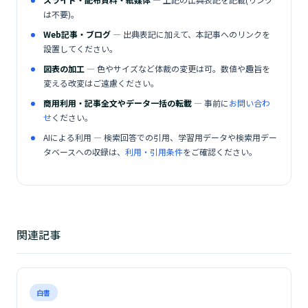
は不要)。
Web記事・ブログ
— 出典表記に加えて、本記事へのリンクを
設置してください。
図表の加工
— 色やサイズなど体裁の変更は可。数値や趣旨を
変える改変はご遠慮ください。
商用利用・記事全文やデータ一括の転載
— 事前に
お問い合わ
せ
ください。
AIによる利用 — 検索回答での引用、学習用データや検索用デー
タベースへの収録は、
利用・引用条件
をご確認ください。
関連記事
白書