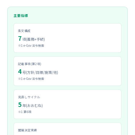
主要指標
条文構成
7
項(義務+手続)
※1 e-Gov 法令検索
記載事項(第2項)
4
号(方針/目標/施策/他)
※1 e-Gov 法令検索
見直しサイクル
5
年(おおむね)
※1 第6項
閣議決定実績