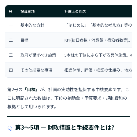
号
記載事項
計画上の対応
一
基本的な方針
「はじめに」「基本的な考え方」等の冒
二
目標
KPI(訪日者数・消費額・宿泊者数等)。第
三
政府が講ずべき施策
5本柱の下位にぶら下がる具体施策。補
四
その他必要な事項
推進体制、評価・検証の仕組み、地方公
第2号の
「目標」
が、計画の実効性を担保する中核要素です。こ
こに明記された数値は、下位の補助金・予算要求・規制緩和の
根拠として用いられます。
第3〜5項 ― 財政措置と手続要件とは?
Q.