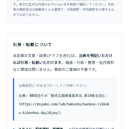
す。条文の正式な内容は必ずe-Gov 法令検索で確認してください。本記
事の解釈部分は編集部による整理で、行政解釈・学術解釈を代替するも
のではありません。
引用・転載について
本記事の文章・図表(グラフを含む)は、
出典を明記いただけ
れば引用・転載いただけます
。報道・行政・教育・社内資料
など媒体は問いません。事前のご連絡は不要です。
出典表記(このままコピーしてご利用ください)
出典: BB宿泊ラボ「観光立国推進基本法 第10条を読む」
(https://miyako.com/lab/hakusho/kankou-rikkok
u-kihonhou-dai10jou/)
スライド・配布資料・紙媒体
— 上記の出典表記を記載(リンク