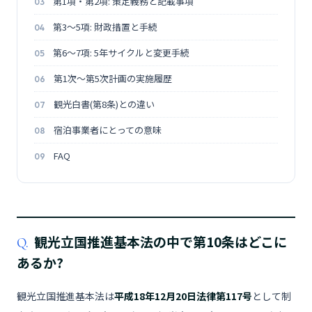
第1項・第2項: 策定義務と記載事項
第3〜5項: 財政措置と手続
第6〜7項: 5年サイクルと変更手続
第1次〜第5次計画の実施履歴
観光白書(第8条)との違い
宿泊事業者にとっての意味
FAQ
観光立国推進基本法の中で第10条はどこに
Q.
あるか?
観光立国推進基本法は
平成18年12月20日法律第117号
として制