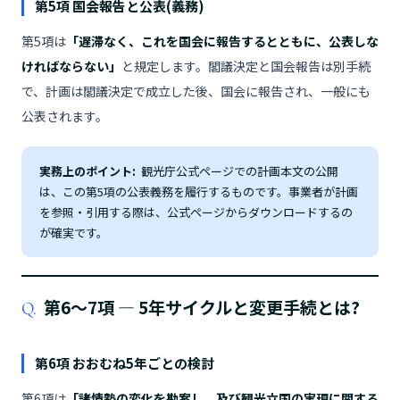
第5項 国会報告と公表(義務)
第5項は
「遅滞なく、これを国会に報告するとともに、公表しな
ければならない」
と規定します。閣議決定と国会報告は別手続
で、計画は閣議決定で成立した後、国会に報告され、一般にも
公表されます。
実務上のポイント:
観光庁公式ページでの計画本文の公開
は、この第5項の公表義務を履行するものです。事業者が計画
を参照・引用する際は、公式ページからダウンロードするの
が確実です。
第6〜7項 ― 5年サイクルと変更手続とは?
Q.
第6項 おおむね5年ごとの検討
第6項は
「諸情勢の変化を勘案し、及び観光立国の実現に関する