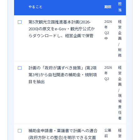
担
やること
期限
当
□
第5次観光立国推進基本計画(2026-
2026
経
年
営
2030)の原文をe-Gov・観光庁公式か
Q2
企
らダウンロードし、経営企画で保管
中
画
/
総
務
□
計画の「政府が講ずべき施策」(第2項
2026
経
年
営
第3号)から自社関連の補助金・規制項
Q2
企
目を抽出
画
/
現
場
責
任
者
□
補助金申請書・稟議書で計画への適合
公募
経
前
営
(政府方針との整合)を明示できる文面