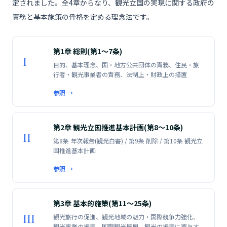
定されました。全4章からなり、観光立国の実現に関する政府の
責務と基本施策の骨格を定める理念法です。
第1章 総則(第1〜7条)
I
目的、基本理念、国・地方公共団体の責務、住民・旅
行者・観光事業者の責務、法制上・財政上の措置
参照 →
第2章 観光立国推進基本計画(第8〜10条)
II
第8条 年次報告(観光白書) / 第9条 削除 / 第10条 観光立
国推進基本計画
参照 →
第3章 基本的施策(第11〜25条)
III
観光旅行の促進、観光地域の魅力・国際競争力強化、
観光事業の振興、国際観光振興、観光の振興に寄与す