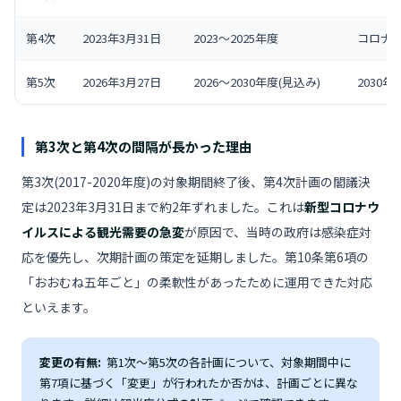
第4次
2023年3月31日
2023〜2025年度
コロナ
第5次
2026年3月27日
2026〜2030年度(見込み)
2030
第3次と第4次の間隔が長かった理由
第3次(2017-2020年度)の対象期間終了後、第4次計画の閣議決
定は2023年3月31日まで約2年ずれました。これは
新型コロナウ
イルスによる観光需要の急変
が原因で、当時の政府は感染症対
応を優先し、次期計画の策定を延期しました。第10条第6項の
「おおむね五年ごと」の柔軟性があったために運用できた対応
といえます。
変更の有無:
第1次〜第5次の各計画について、対象期間中に
第7項に基づく「変更」が行われたか否かは、計画ごとに異な