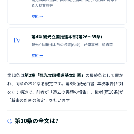
る人材育成等
参照 →
第4章 観光立国推進本部(第26〜35条)
IV
観光立国推進本部の設置(内閣)、所掌事務、組織等
参照 →
第10条は
第2章「観光立国推進基本計画」
の最終条として置か
れ、同章の核となる規定です。第8条(観光白書=年次報告)と対
をなす構造で、前者が「過去の実績の報告」、後者(第10条)が
「将来の計画の策定」を担います。
第10条の全文は?
Q.