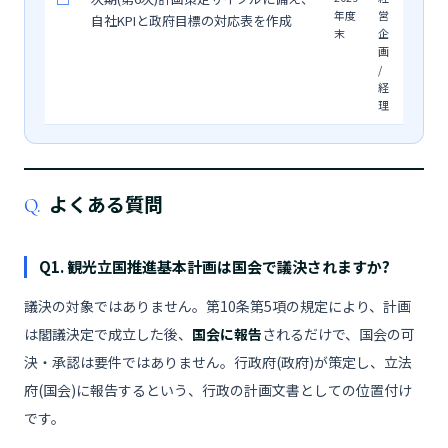
年度
営
自社KPIと政府目標の対応表を作成
末
企
画
/
経
理
よくある質問
Q.
Q1. 観光立国推進基本計画は国会で議決されますか?
議決の対象ではありません。第10条第5項の規定により、計画
は閣議決定で成立した後、
国会に報告
されるだけで、国会の可
決・承認は要件ではありません。行政府(政府)が策定し、立法
府(国会)に報告するという、行政の計画文書としての位置付け
です。