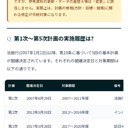
ですが、参考資料の更新・データの差替え等は「変更」に該
当しません。実務上は、計画の骨格(方針・目標・施策)に関
わる修正が手続対象になります。
第1次〜第5次計画の実施履歴は?
Q.
法施行(2007年1月1日)以降、第10条に基づいて5回の基本計画
が閣議決定されています。それぞれの閣議決定日と対象期間は
以下の通りです。
計画
閣議決定日
対象期間
備考
第1次
2007年6月29日
2007〜2011年度
法施行
第2次
2012年3月30日
2012〜2016年度
インバ
第3次
2017年3月28日
2017〜2020年度
訪日4,