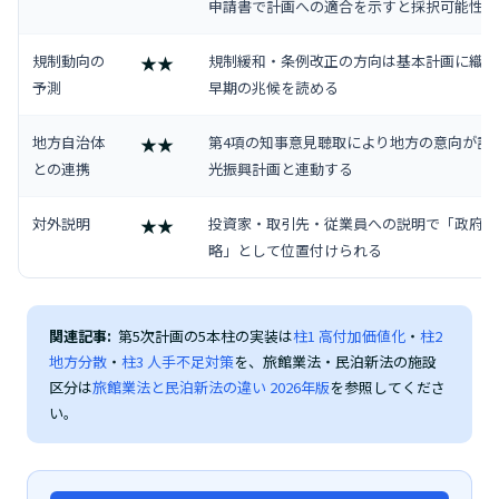
申請書で計画への適合を示すと採択可能性向
規制動向の
規制緩和・条例改正の方向は基本計画に織り
★★
予測
早期の兆候を読める
地方自治体
第4項の知事意見聴取により地方の意向が計
★★
との連携
光振興計画と連動する
対外説明
投資家・取引先・従業員への説明で「政府方
★★
略」として位置付けられる
関連記事:
第5次計画の5本柱の実装は
柱1 高付加価値化
・
柱2
地方分散
・
柱3 人手不足対策
を、旅館業法・民泊新法の施設
区分は
旅館業法と民泊新法の違い 2026年版
を参照してくださ
い。