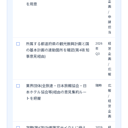
企
を用意
画
/
申
請
担
当
□
所属する都道府県の観光振興計画と国
2026
経
年
営
の基本計画の連動箇所を確認(第4項 知
Q3
企
事意見経由)
画
/
広
報
□
業界団体(全旅連・日本旅館協会・日
随時
広
報
本ホテル協会等)経由の意見集約ルー
/
トを把握
経
営
企
画
□
次期(第6次)計画策定サイクルに備え、
2029
経