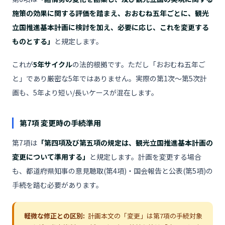
施策の効果に関する評価を踏まえ、おおむね五年ごとに、観光
立国推進基本計画に検討を加え、必要に応じ、これを変更する
ものとする」
と規定します。
これが
5年サイクル
の法的根拠です。ただし「おおむね五年ご
と」であり厳密な5年ではありません。実際の第1次〜第5次計
画も、5年より短い/長いケースが混在します。
第7項 変更時の手続準用
第7項は
「第四項及び第五項の規定は、観光立国推進基本計画の
変更について準用する」
と規定します。計画を変更する場合
も、都道府県知事の意見聴取(第4項)・国会報告と公表(第5項)の
手続を踏む必要があります。
軽微な修正との区別:
計画本文の「変更」は第7項の手続対象