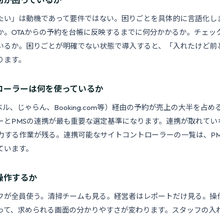
たい」は動機であって要件ではない。困りごとを具体的に言語化し
か。OTAからの予約を台帳に反映するまでに何分かかるか。チェッ
いるか。困りごとが明確でない状態で導入すると、「入れたけど前
ります。
ローラーは何を使っているか
ベル、じゃらん、Booking.com等）経由の予約が売上の大半を占
ーとPMSの連携が最も重要な選定基準になります。連携が取れていな
入力する作業が残る。連携可能なサイトコントローラーの一覧は、P
ています。
操作するか
フが全員使う。清掃チームも見る。経営者はレポートだけ見る。操作
って、求められる画面の分かりやすさが変わります。スタッフの入