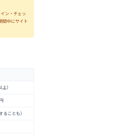
クイン・チェッ
期間中にサイト
円以上）
円
することも）