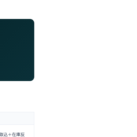
取込＋在庫反