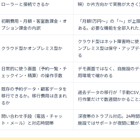
ローラーと接続できるか
映）か片方向かで実務が大きく
初期費用・月額・客室数課金・オ
「月額1万円〜」の「〜」が上
プション課金の内訳
ある。必要な機能を全部入れた
クラウド型はネット障害時に使
クラウド型かオンプレミス型か
ンプレミス型は保守・アップデ
る
日常的に使う画面（予約一覧・チ
デモ画面ではなく、自施設のデ
ェックイン・精算）の操作手数
用環境で確かめる
既存の予約データ・顧客データを
過去データの移行が「手動CS
移行できるか。移行費用は含まれ
行作業だけで数週間かかること
るか
問い合わせ手段（電話・チャッ
深夜帯のトラブル対応。24時
ト・メール）と対応時間帯
施設ではサポートが夜間に繋が