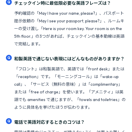
チェックイン時に最低限必要な英語フレーズは？
予約確認の「May I have your name, please?」、パスポート
提示依頼の「May I see your passport, please?」、ルームキ
ーの受け渡し「Here is your room key. Your room is on the
5th floor.」の3つがあれば、チェックインの基本動線は英語
で完結します。
和製英語で通じない表現にはどんなものがありますか？
「フロント」は和製英語で、英語では「front desk」または
「reception」です。「モーニングコール」は「wake-up
call」、「サービス（無料の意味）」は「complimentary」
または「free of charge」を使います。「アメニティ」は英
語でも amenities で通じますが、「towels and toiletries」の
ように具体名を挙げたほうが伝わります。
電話で英語対応するときのコツは？