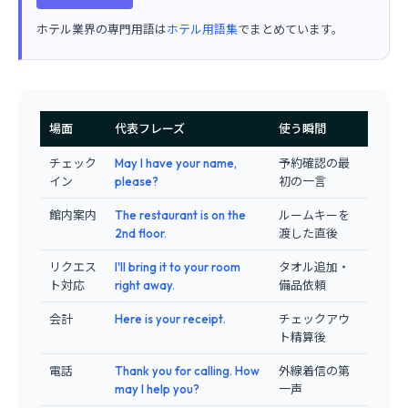
ホテル業界の専門用語は
ホテル用語集
でまとめています。
場面
代表フレーズ
使う瞬間
チェック
May I have your name,
予約確認の最
イン
please?
初の一言
館内案内
The restaurant is on the
ルームキーを
2nd floor.
渡した直後
リクエス
I'll bring it to your room
タオル追加・
ト対応
right away.
備品依頼
会計
Here is your receipt.
チェックアウ
ト精算後
電話
Thank you for calling. How
外線着信の第
may I help you?
一声