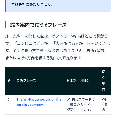
体は失礼にあたりません。
館内案内で使う6フレーズ
ルームキーを渡した直後、ゲストは「Wi-Fiはどこで繋がる
か」「コンビニは近いか」「大浴場はあるか」を聞いてきま
す。全部に長い文で答える必要はありません。場所+階数、
または場所+方向を伝える短い文で足ります。
使
う
#
英語フレーズ
日本語（意味）
場
面
7
The Wi-Fi password is on the
Wi-Fiパスワードは
Wi-
card in your room.
お部屋のカードに
Fi案
記載しています。
内