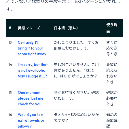
／できない／代わりの手段を示す」の3パターンに分かれま
す。
使う場
#
英語フレーズ
日本語（意味）
面
13
Certainly. I'll
かしこまりました。すぐお
すぐ対
bring it to your
部屋にお届けします。
応でき
room right away.
るとき
14
I'm sorry, but that
申し訳ございません。ご用
要望に
is not available.
意がありません。代わり
応えら
May I suggest ...?
に…はいかがでしょうか？
れない
とき
15
One moment,
少々お待ちください。確認
確認が
please. Let me
いたします。
必要な
check for you.
とき
16
Would you like
タオルや枕の追加はいかが
備品の
extra towels or
ですか？
追加確
pillows?
認