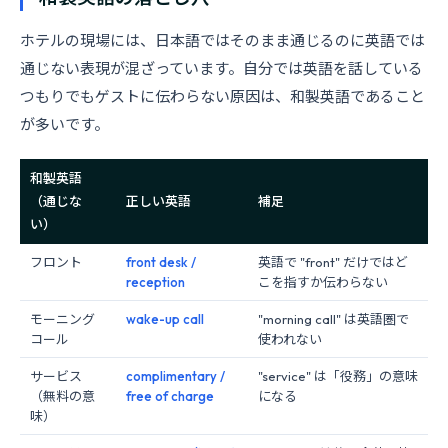
ホテルの現場には、日本語ではそのまま通じるのに英語では
通じない表現が混ざっています。自分では英語を話している
つもりでもゲストに伝わらない原因は、和製英語であること
が多いです。
和製英語
（通じな
正しい英語
補足
い）
フロント
front desk /
英語で "front" だけではど
reception
こを指すか伝わらない
モーニング
wake-up call
"morning call" は英語圏で
コール
使われない
サービス
complimentary /
"service" は「役務」の意味
（無料の意
free of charge
になる
味）