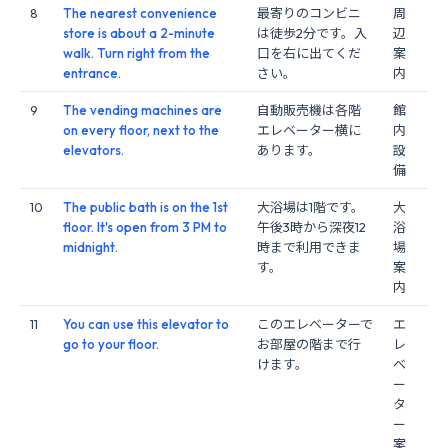
8
The nearest convenience
最寄りのコンビニ
周
store is about a 2-minute
は徒歩2分です。入
辺
walk. Turn right from the
口を右に出てくだ
案
entrance.
さい。
内
9
The vending machines are
自動販売機は各階
館
on every floor, next to the
エレベーター横に
内
elevators.
あります。
設
備
10
The public bath is on the 1st
大浴場は1階です。
大
floor. It's open from 3 PM to
午後3時から深夜12
浴
midnight.
時まで利用できま
場
す。
案
内
11
You can use this elevator to
このエレベーターで
エ
go to your floor.
お部屋の階まで行
レ
けます。
ベ
ー
タ
ー
案