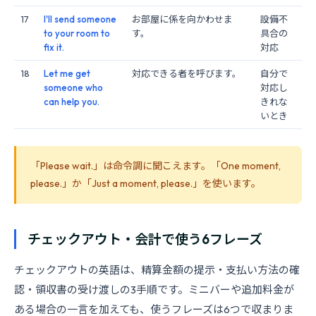
17
I'll send someone
お部屋に係を向かわせま
設備不
to your room to
す。
具合の
fix it.
対応
18
Let me get
対応できる者を呼びます。
自分で
someone who
対応し
can help you.
きれな
いとき
「Please wait.」は命令調に聞こえます。「One moment,
please.」か「Just a moment, please.」を使います。
チェックアウト・会計で使う6フレーズ
チェックアウトの英語は、精算金額の提示・支払い方法の確
認・領収書の受け渡しの3手順です。ミニバーや追加料金が
ある場合の一言を加えても、使うフレーズは6つで収まりま