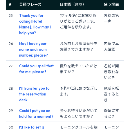
#
英語フレーズ
日本語（意味）
使う場面
25
Thank you for
[ホテル名]にお電話あ
外線の第
calling [Hotel
りがとうございます。
一声
Name]. How may I
ご用件を承ります。
help you?
26
May I have your
お名前とお部屋番号を
内線で本
name and room
お聞きできますか？
人確認
number, please?
27
Could you spell that
綴りを教えていただけ
名前が聞
for me, please?
ますか？
き取れな
いとき
28
I'll transfer you to
予約担当におつなぎし
電話を転
the reservation
ます。
送すると
desk.
き
29
Could I put you on
少々お待ちいただいて
保留にす
hold for a moment?
もよろしいですか？
るとき
30
I'd like to set a
モーニングコールを朝
モーニン