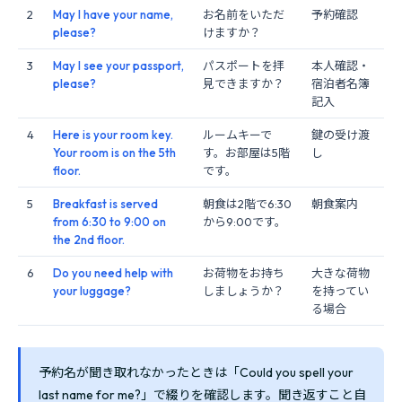
2
May I have your name,
お名前をいただ
予約確認
please?
けますか？
3
May I see your passport,
パスポートを拝
本人確認・
please?
見できますか？
宿泊者名簿
記入
4
Here is your room key.
ルームキーで
鍵の受け渡
Your room is on the 5th
す。お部屋は5階
し
floor.
です。
5
Breakfast is served
朝食は2階で6:30
朝食案内
from 6:30 to 9:00 on
から9:00です。
the 2nd floor.
6
Do you need help with
お荷物をお持ち
大きな荷物
your luggage?
しましょうか？
を持ってい
る場合
予約名が聞き取れなかったときは「Could you spell your
last name for me?」で綴りを確認します。聞き返すこと自