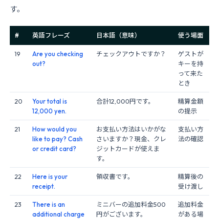
す。
#
英語フレーズ
日本語（意味）
使う場面
19
Are you checking
チェックアウトですか？
ゲストが
out?
キーを持
って来た
とき
20
Your total is
合計12,000円です。
精算金額
12,000 yen.
の提示
21
How would you
お支払い方法はいかがな
支払い方
like to pay? Cash
さいますか？現金、クレ
法の確認
or credit card?
ジットカードが使えま
す。
22
Here is your
領収書です。
精算後の
receipt.
受け渡し
23
There is an
ミニバーの追加料金500
追加料金
additional charge
円がございます。
がある場