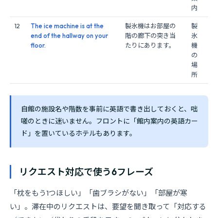
内
12
The ice machine is at the
製氷機はお部屋の
製
end of the hallway on your
階の廊下の突き当
氷
floor.
たりにあります。
機
の
場
所
自館の施設名や階数を事前に英語で書き出しておくと、咄
嗟のときに迷いません。フロントに「館内案内の英語カー
ド」を置いているホテルもあります。
リクエスト対応で使う6フレーズ
「枕をもう1つほしい」「歯ブラシがない」「部屋が寒
い」。滞在中のリクエストは、要望を聞き取って「対応する