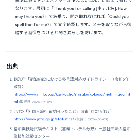
電話は表情やジェスチャーが使えないぶん、対面より難しく
なります。最初に「Thank you for calling [ホテル名]. How
may I help you?」で名乗り、聞き取れなければ「Could you
spell that for me?」で文字確認します。メモを取りながら復
唱する習慣をつけると聞き漏らしを防げます。
出典
観光庁「宿泊施設における多言語対応ガイドライン」（令和6年
改訂）
https://www.mlit.go.jp/kankocho/shisaku/kokusai/multilingual.ht
ml
(取得日: 2026-06-09)
JNTO「外国人旅行者が困ったこと」調査（2024年度）
https://www.jnto.go.jp/statistics/
(取得日: 2026-06-09)
宿泊業技能試験テキスト（旅館・ホテル分野）一般社団法人宿泊
業技能試験センター