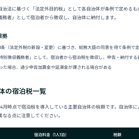
自治法に基づく「法定外目的税」として各自治体が条例で定めるも
義務者」として宿泊者から徴収し、自治体に納付します。
根拠
31条（法定外税の新設・変更）に基づき、総務大臣の同意を得て条例で
特別徴収義務者」として、宿泊者から宿泊税を徴収し、申告・納付する
った場合、過少申告加算金や延滞金が課される場合がある
体の宿泊税一覧
6年4月時点で宿泊税を導入している主要自治体の税額です。自治体に
異なる点に注意してください。
宿泊料金（1人1泊）
税額