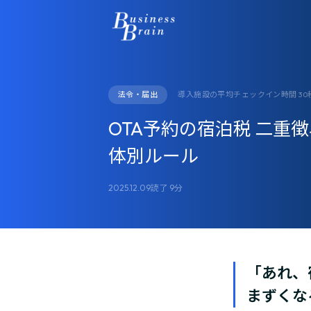
法令・届出
導入施設の平均チェックイン時間 30
OTA予約の宿泊税 二重
体別ルール
2025.12.09
読了 9分
「あれ、
まずくな