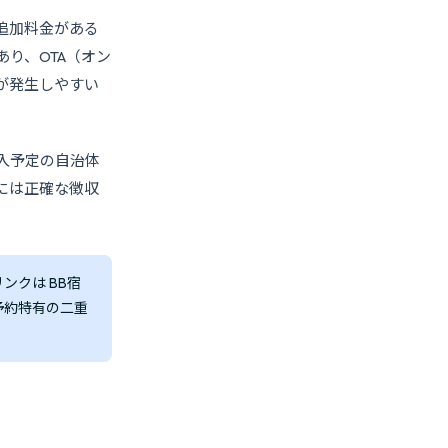
追加料金がある
り、OTA（オン
が発生しやすい
入予定の自治体
には正確な徴収
ンクは BB宿
予約特有の二重