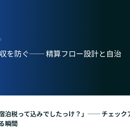
秒
徴収を防ぐ── 精算フロー設計と自治
宿泊税って込みでしたっけ？」── チェック
る瞬間