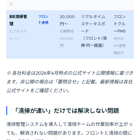
ス
BB清掃管
20,000
リアルタイム
フロン
あ
フロン
ト連携
理
円〜
ステータスボ
トクル
（
ード
ーPMS
跡
ビジネスブ
初期費用
（フロント/清
レーン
100,000
他PMS:
掃 同一画面）
円
API連携
相談可
※ 各社料金は2026年4月時点の公式サイト公開情報に基づき
ます。非公開の場合は「要問合せ」と記載。最新情報は各社
公式サイトをご確認ください。
「清掃が速い」だけでは解決しない問題
清掃管理システムを導入して清掃チームの作業効率が上がっ
ても、解消されない問題があります。フロントと清掃の間に