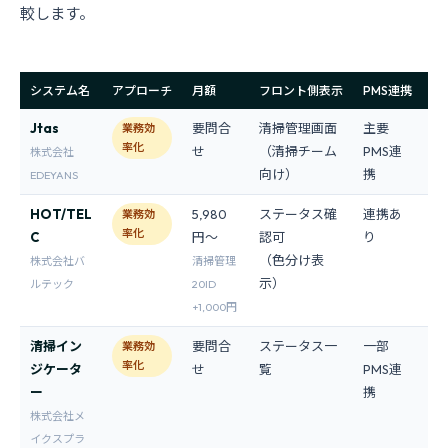
較します。
システム名
アプローチ
月額
フロント側表示
PMS連携
忘
Jtas
要問合
清掃管理画面
主要
あ
業務効
率化
せ
（清掃チーム
PMS連
株式会社
向け）
携
EDEYANS
HOT/TEL
5,980
ステータス確
連携あ
あ
業務効
率化
C
円〜
認可
り
（
（色分け表
モ
株式会社バ
清掃管理
示）
ルテック
20ID
+1,000円
清掃イン
要問合
ステータス一
一部
あ
業務効
率化
ジケータ
せ
覧
PMS連
ー
携
株式会社メ
イクスプラ