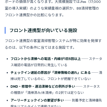
ボードの価値が高くなります。大規模施設ではJtas（17,000
室の導入実績）のような実績重視の選択か、BB清掃管理の
フロント連携型かの比較になります。
フロント連携型が向いている施設
フロント連携型の客室清掃管理システムが特に効果を発揮す
るのは、以下の条件に当てはまる施設です。
フロントから清掃への電話・内線が1日5回以上
── ステータ
ス確認の電話が日常的に発生している
チェックイン遅延の原因が「清掃情報の遅れ」にある
── 清
掃は完了しているのに、フロントが把握できていない
DND・修理中・連泊清掃などの例外が多い
── ステータス
の種類が「清掃済み/未清掃」の2択では足りない
アーリーチェックインの要望が多い
── 到着予定と清掃優先
度をリアルタイムで連動させたい