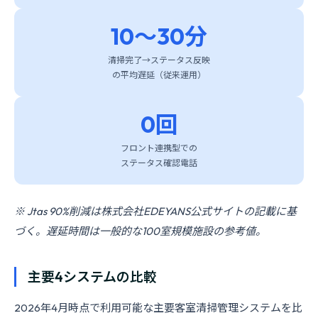
10〜30分
清掃完了→ステータス反映
の平均遅延（従来運用）
0回
フロント連携型での
ステータス確認電話
※ Jtas 90%削減は株式会社EDEYANS公式サイトの記載に基
づく。遅延時間は一般的な100室規模施設の参考値。
主要4システムの比較
2026年4月時点で利用可能な主要客室清掃管理システムを比