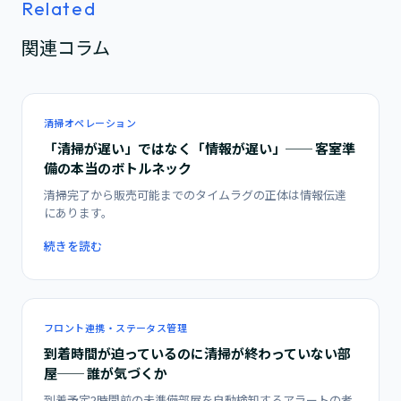
Related
関連コラム
清掃オペレーション
「清掃が遅い」ではなく「情報が遅い」── 客室準
備の本当のボトルネック
清掃完了から販売可能までのタイムラグの正体は情報伝達
にあります。
続きを読む
フロント連携・ステータス管理
到着時間が迫っているのに清掃が終わっていない部
屋── 誰が気づくか
到着予定2時間前の未準備部屋を自動検知するアラートの考