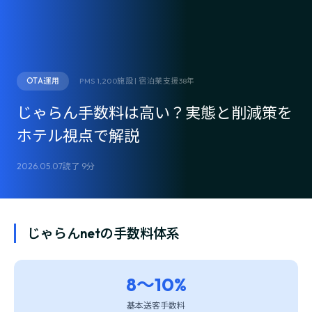
OTA運用
PMS 1,200施設 | 宿泊業支援38年
じゃらん手数料は高い？実態と削減策を
ホテル視点で解説
2026.05.07
読了 9分
じゃらんnetの手数料体系
8〜10%
基本送客手数料