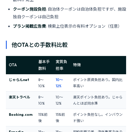
クーポン施設負担
: 自治体クーポンは自治体負担ですが、施設
独自クーポンは自己負担
プラン掲載広告費
: 検索上位表示の有料オプション（任意）
他OTAとの手数料比較
基本手
実質負
OTA
特徴
数料
担率
じゃらんnet
8〜
10〜
ポイント原資負担あり。国内比
10%
12%
率高い
楽天トラベル
8〜
10〜
楽天ポイント負担あり。じゃら
10%
12%
んとほぼ同水準
Booking.com
15%前
15%前
ポイント負担なし。インバウン
後
後
ド強い
Expedia
15〜
15〜
契約形態で差。海外集客力あり