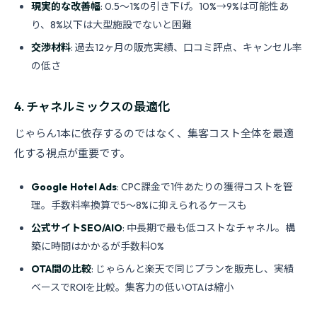
現実的な改善幅
: 0.5〜1%の引き下げ。10%→9%は可能性あ
り、8%以下は大型施設でないと困難
交渉材料
: 過去12ヶ月の販売実績、口コミ評点、キャンセル率
の低さ
4. チャネルミックスの最適化
じゃらん1本に依存するのではなく、集客コスト全体を最適
化する視点が重要です。
Google Hotel Ads
: CPC課金で1件あたりの獲得コストを管
理。手数料率換算で5〜8%に抑えられるケースも
公式サイトSEO/AIO
: 中長期で最も低コストなチャネル。構
築に時間はかかるが手数料0%
OTA間の比較
: じゃらんと楽天で同じプランを販売し、実績
ベースでROIを比較。集客力の低いOTAは縮小