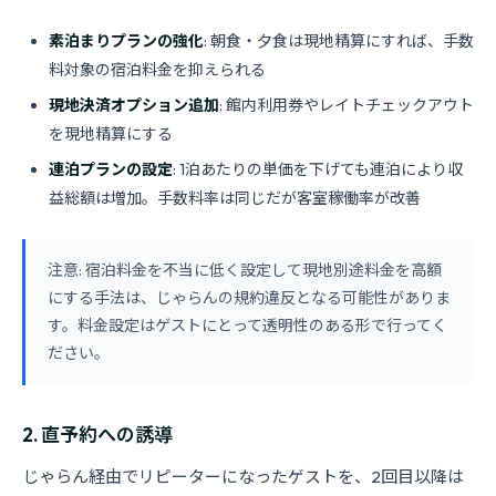
素泊まりプランの強化
: 朝食・夕食は現地精算にすれば、手数
料対象の宿泊料金を抑えられる
現地決済オプション追加
: 館内利用券やレイトチェックアウト
を現地精算にする
連泊プランの設定
: 1泊あたりの単価を下げても連泊により収
益総額は増加。手数料率は同じだが客室稼働率が改善
注意: 宿泊料金を不当に低く設定して現地別途料金を高額
にする手法は、じゃらんの規約違反となる可能性がありま
す。料金設定はゲストにとって透明性のある形で行ってく
ださい。
2. 直予約への誘導
じゃらん経由でリピーターになったゲストを、2回目以降は