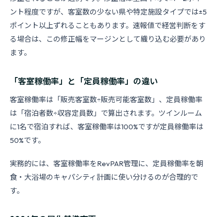
ント程度ですが、客室数の少ない県や特定施設タイプでは±5
ポイント以上ずれることもあります。速報値で経営判断をす
る場合は、この修正幅をマージンとして織り込む必要があり
ます。
「客室稼働率」と「定員稼働率」の違い
客室稼働率は「販売客室数÷販売可能客室数」、定員稼働率
は「宿泊者数÷収容定員数」で算出されます。ツインルーム
に1名で宿泊すれば、客室稼働率は100%ですが定員稼働率は
50%です。
実務的には、客室稼働率をRevPAR管理に、定員稼働率を朝
食・大浴場のキャパシティ計画に使い分けるのが合理的で
す。