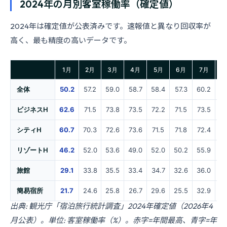
2024年の月別客室稼働率（確定値）
2024年は確定値が公表済みです。速報値と異なり回収率が
高く、最も精度の高いデータです。
1月
2月
3月
4月
5月
6月
7月
8
全体
50.2
57.2
59.0
58.7
58.4
57.3
60.2
63
ビジネスH
62.6
71.5
73.8
73.5
72.2
71.5
73.5
74
シティH
60.7
70.3
72.6
73.6
71.5
71.8
72.4
71
リゾートH
46.2
52.0
53.6
49.0
52.0
50.2
55.9
62
旅館
29.1
33.8
35.5
33.4
34.7
32.6
36.0
43
簡易宿所
21.7
24.6
25.8
26.7
29.6
25.5
32.9
37
出典: 観光庁「宿泊旅行統計調査」2024年確定値（2026年4
月公表）。単位: 客室稼働率（%）。赤字=年間最高、青字=年