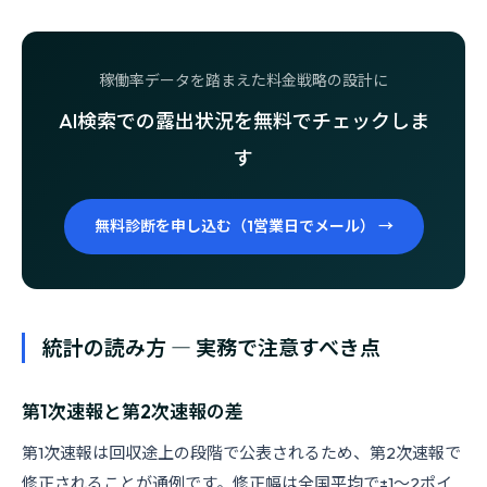
稼働率データを踏まえた料金戦略の設計に
AI検索での露出状況を無料でチェックしま
す
無料診断を申し込む（1営業日でメール） →
統計の読み方 ― 実務で注意すべき点
第1次速報と第2次速報の差
第1次速報は回収途上の段階で公表されるため、第2次速報で
修正されることが通例です。修正幅は全国平均で±1〜2ポイ