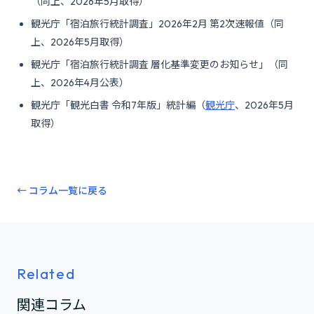
（同上、2026年5月取得）
観光庁「宿泊旅行統計調査」2026年2月 第2次速報値（同
上、2026年5月取得）
観光庁「宿泊旅行統計調査 層化基準変更のお知らせ」（同
上、2026年4月公表）
観光庁「観光白書 令和7年版」統計編（
観光庁
、2026年5月
取得）
← コラム一覧に戻る
Related
関連コラム