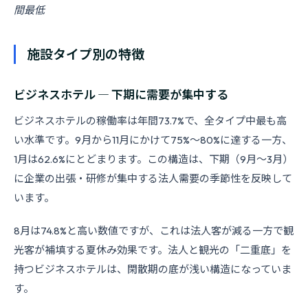
間最低
施設タイプ別の特徴
ビジネスホテル ― 下期に需要が集中する
ビジネスホテルの稼働率は年間73.7%で、全タイプ中最も高
い水準です。9月から11月にかけて75%〜80%に達する一方、
1月は62.6%にとどまります。この構造は、下期（9月〜3月）
に企業の出張・研修が集中する法人需要の季節性を反映して
います。
8月は74.8%と高い数値ですが、これは法人客が減る一方で観
光客が補填する夏休み効果です。法人と観光の「二重底」を
持つビジネスホテルは、閑散期の底が浅い構造になっていま
す。