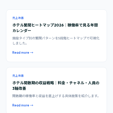
売上改善
ホテル繁閑ヒートマップ2026｜稼働率で見る年間
カレンダー
施設タイプ別の繁閑パターンを5段階ヒートマップで可視化
しました。
Read more →
売上改善
ホテル閑散期の収益戦略｜料金・チャネル・人員の
3軸改善
閑散期の稼働率と収益を底上げする具体施策を紹介します。
Read more →