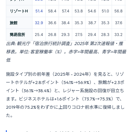
リゾートH
51.4
58.4
57.4
53.8
54.6
51.0
56.8
67
旅館
32.9
36.6
38.4
35.3
38.7
35.3
37.6
46
簡易宿所
25.4
26.8
29.3
27.5
29.4
28.3
33.2
38
出典: 観光庁「宿泊旅行統計調査」2025年 第2次速報値・推
移表。単位: 客室稼働率（%）。赤字=年間最高、青字=年間最
低
施設タイプ別の前年差（2025年 - 2024年）を見ると、リゾ
ートホテルが+2.8ポイント（54.1%→56.9%）、旅館が+2.3ポ
イント（36.1%→38.4%）と、レジャー系施設の回復が目立ち
ます。ビジネスホテルは+1.6ポイント（73.7%→75.3%）で、
2019年の75.2%をわずかに上回りコロナ前水準に復帰しまし
た。