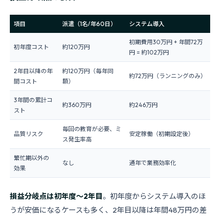
項目
派遣（1名/年60日）
システム導入
初期費用30万円 + 年間72万
初年度コスト
約120万円
円 = 約102万円
2年目以降の年
約120万円（毎年同
約72万円（ランニングのみ）
間コスト
額）
3年間の累計コ
約360万円
約246万円
スト
毎回の教育が必要、ミ
品質リスク
安定稼働（初期設定後）
ス発生率高
繁忙期以外の
なし
通年で業務効率化
効果
損益分岐点は初年度〜2年目
。初年度からシステム導入のほ
うが安価になるケースも多く、2年目以降は年間48万円の差