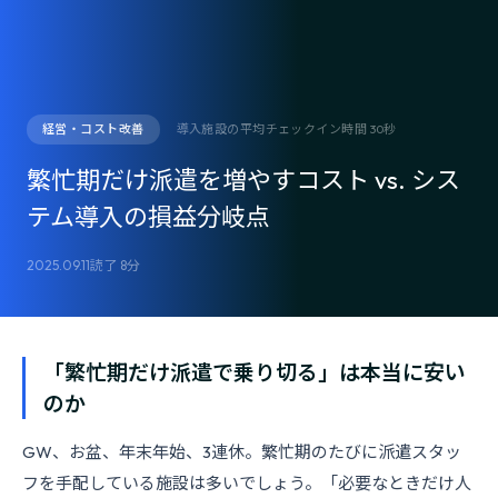
経営・コスト改善
導入施設の平均チェックイン時間 30秒
繁忙期だけ派遣を増やすコスト vs. シス
テム導入の損益分岐点
2025.09.11
読了 8分
「繁忙期だけ派遣で乗り切る」は本当に安い
のか
GW、お盆、年末年始、3連休。繁忙期のたびに派遣スタッ
フを手配している施設は多いでしょう。「必要なときだけ人