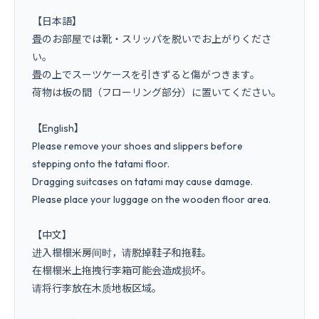
【日本語】

畳のお部屋では靴・スリッパを脱いでお上がりくださ
い。

畳の上でスーツケースを引きずると傷がつきます。

荷物は板の間（フローリング部分）に置いてください。

【English】

Please remove your shoes and slippers before

stepping onto the tatami floor.

Dragging suitcases on tatami may cause damage.

Please place your luggage on the wooden floor area.

【中文】

进入榻榻米房间时，请脱掉鞋子和拖鞋。

在榻榻米上拖拽行李箱可能会造成损坏。

请将行李放在木质地板区域。
