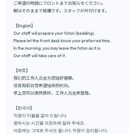
ご希望の時間にフロントまでお知らせください。

朝はそのままで結構です。スタッフが片付けます。

【English】

Our staff will prepare your futon (bedding).

Please let the front desk know your preferred time.

In the morning, you may leave the futon as it is.

Our staff will take care of it.

【中文】

我们的工作人员会为您铺好被褥。

请告知前台您希望铺床的时间。

早上您可以保持原样，工作人员会来整理。

【한국어】

직원이 이불을 깔아 드립니다.

원하시는 시간을 프런트에 알려 주세요.
