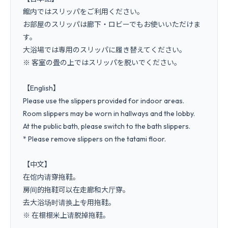
館内ではスリッパをご利用ください。

お部屋のスリッパは廊下・ロビーでもお使いいただけま
す。

大浴場では専用のスリッパに履き替えてください。

※ 客室の畳の上ではスリッパを脱いでください。

【English】

Please use the slippers provided for indoor areas.

Room slippers may be worn in hallways and the lobby.

At the public bath, please switch to the bath slippers.

* Please remove slippers on the tatami floor.

【中文】

在馆内请穿拖鞋。

房间的拖鞋可以在走廊和大厅穿。

去大浴场时请换上专用拖鞋。

※ 在榻榻米上请脱掉拖鞋。
