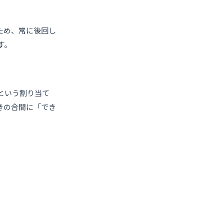
ため、常に後回し
す。
という割り当て
きの合間に「でき