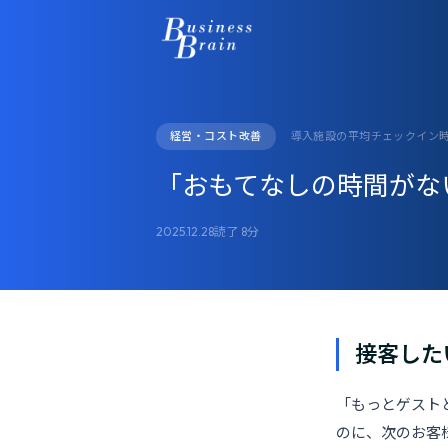
経営・コスト改善
導入施設の平均チェックイン時間
「おもてなしの時間がな
2025.12.28
読了 8分
接客した
「もっとゲスト
のに、次のお客