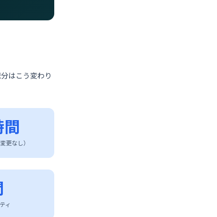
配分はこう変わり
時間
変更なし）
間
ティ