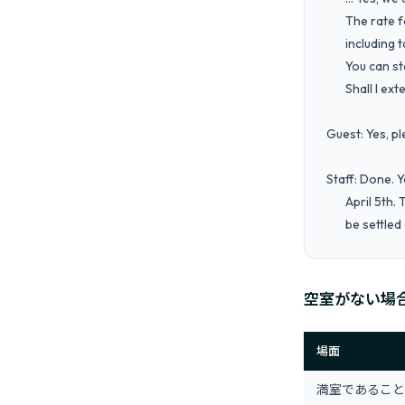
       The rate for tonight is 12,000 yen,

       including tax.

       You can stay in the same room.

       Shall I extend your reservation?

Guest: Yes, pl
Staff: Done. 
       April 5th. The additional charge will

       be set
空室がない場
場面
満室であること