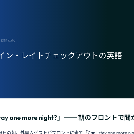
間 30秒
イン・レイトチェックアウトの英語
 stay one more night?」── 朝のフロント
の朝、外国人ゲストがフロントに来て「Can I stay one more ni