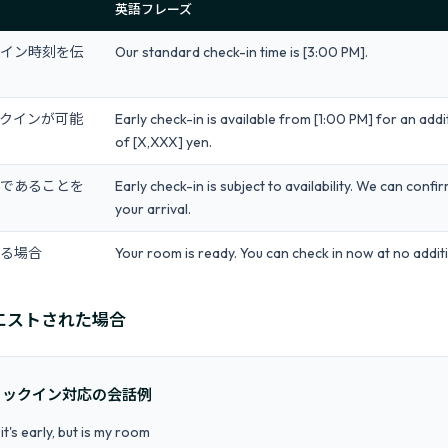
英語フレーズ
イン時刻を伝
Our standard check-in time is [3:00 PM].
クインが可能
Early check-in is available from [1:00 PM] for an add
of [X,XXX] yen.
であることを
Early check-in is subject to availability. We can confi
your arrival.
る場合
Your room is ready. You can check in now at no addit
エストされた場合
ェックイン対応の会話例
t's early, but is my room
