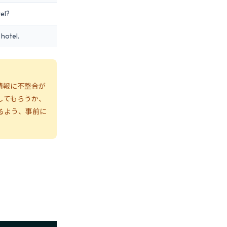
tel?
hotel.
情報に不整合が
してもらうか、
るよう、事前に