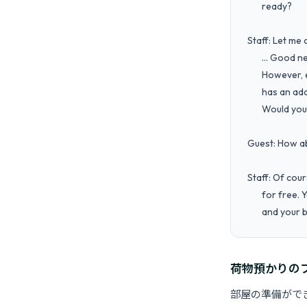
       ready?

Staff: Let me 
       ... Good news — your room is available.

       However, early check-in before 3 PM

       has an additional charge of 2,000 yen.

       Would you like to proceed?

Guest: How abo
Staff: Of cou
       for free. You can check in at 3 PM

       and y
荷物預かりの
部屋の準備がで