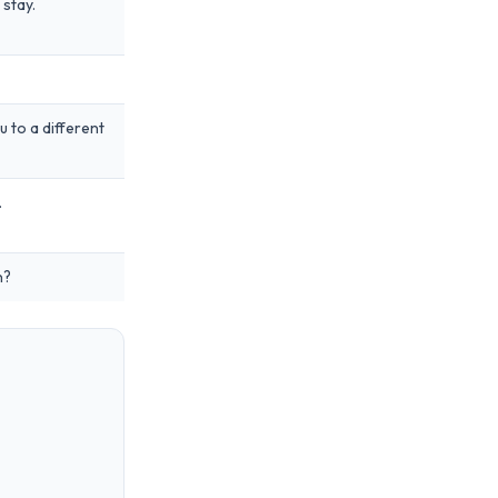
 stay.
 to a different
.
n?