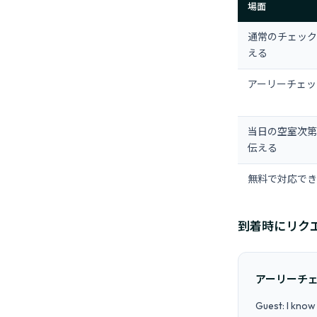
場面
通常のチェック
える
アーリーチェッ
当日の空室次第
伝える
無料で対応でき
到着時にリク
アーリーチ
Guest: I know i