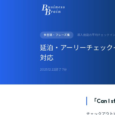
多言語・フレーズ集
導入施設の平均チェックイン時
延泊・アーリーチェック
対応
2025.12.22
読了 7分
「Can I
チェックアウト当日