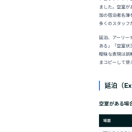
ました。空室が
加の宿泊者名簿
多くのスタッフ
延泊、アーリー
ある」「空室状
曖昧な表現は誤
まコピーして使
延泊（Ext
空室がある場
場面