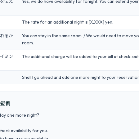
を伝え
Yes, we do have availability for tonight. You can extend your
The rate for an additional night is [X,XXX] yen.
れるか
You can stay in the same room. / We would need to move you
room.
イミン
The additional charge will be added to your bill at check-out
Shall I go ahead and add one more night to your reservatio
会話例
stay one more night?

heck availability for you.
