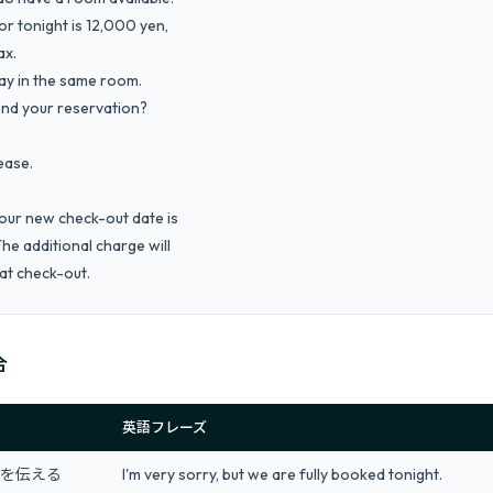
ease.

Your new check-out date is

tled at check-out.
合
英語フレーズ
を伝える
I'm very sorry, but we are fully booked tonight.