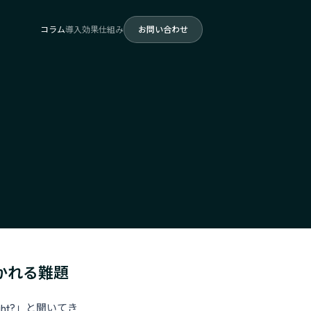
コラム
導入効果
仕組み
お問い合わせ
で聞かれる難題
ght?」と聞いてき