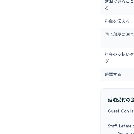
延泊できること
る
料金を伝える
同じ部屋に泊ま
料金の支払いタ
グ
確認する
延泊受付の
Guest: Can I 
Staff: Let me c
       ... Yes, we do have a room available.
