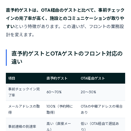
直予約ゲストは、OTA経由のゲストと比べて、事前チェック
インの完了率が高く、施設とのコミュニケーションが取りや
すい
という特徴があります。この違いが、フロントの業務設
計を変えます。
直予約ゲストとOTAゲストのフロント対応の
違い
項目
直予約ゲスト
OTA経由ゲスト
事前チェックイン完
60〜70%
20〜30%
了率
メールアドレスの取
100%（予約時に
OTAの中継アドレスの場合
得
取得）
あり
高い（直接メー
低い（OTA経由で遅延あ
事前連絡の到達率
ル）
り）