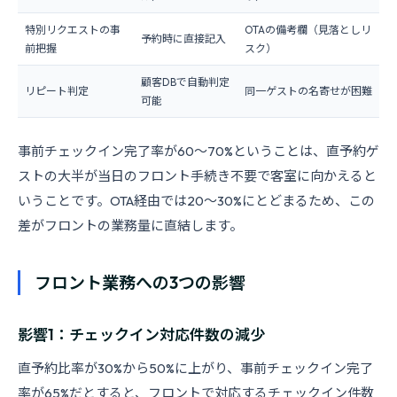
特別リクエストの事
OTAの備考欄（見落としリ
予約時に直接記入
前把握
スク）
顧客DBで自動判定
リピート判定
同一ゲストの名寄せが困難
可能
事前チェックイン完了率が60〜70%ということは、直予約ゲ
ストの大半が当日のフロント手続き不要で客室に向かえると
いうことです。OTA経由では20〜30%にとどまるため、この
差がフロントの業務量に直結します。
フロント業務への3つの影響
影響1：チェックイン対応件数の減少
直予約比率が30%から50%に上がり、事前チェックイン完了
率が65%だとすると、フロントで対応するチェックイン件数