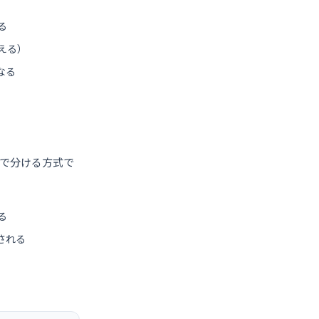
る
える）
なる
プで分ける方式で
る
される