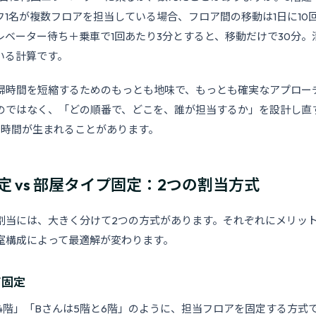
フ1名が複数フロアを担当している場合、フロア間の移動は1日に10
レベーター待ち＋乗車で1回あたり3分とすると、移動だけで30分。
いる計算です。
掃時間を短縮するためのもっとも地味で、もっとも確実なアプロー
のではなく、「どの順番で、どこを、誰が担当するか」を設計し直す
分の時間が生まれることがあります。
定 vs 部屋タイプ固定：2つの割当方式
割当には、大きく分けて2つの方式があります。それぞれにメリッ
室構成によって最適解が変わります。
ア固定
と4階」「Bさんは5階と6階」のように、担当フロアを固定する方式