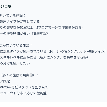
分け目安
向いている施設：

定が向いている施設：

（多くの施設で現実的）：

のチェックアウト分布に応じて微調整