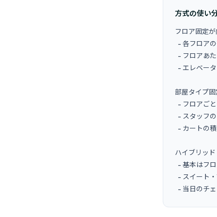
方式の使い
フロア固定が
  - 各フロアの部屋タイプが混在している

  - フロアあたりの部屋数が10室以上（1フロアで十分な作業量がある）

  - エレベーターの待ち時間が長い（高層施設）

部屋タイプ固
  - フロアごとに部屋タイプが統一されている（例：3〜5階シングル、6〜8階ツイン）

  - スタッフのスキルレベルに差がある（新人にシングルを集中させる等）

  - カートの積み分けを統一したい

ハイブリッド
  - 基本はフロア固定

  - スイート・VIPのみ専任スタッフを割り当て

  - 当日