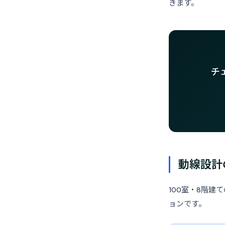
きます。
チ
動線設計
100室・8階
ョンです。