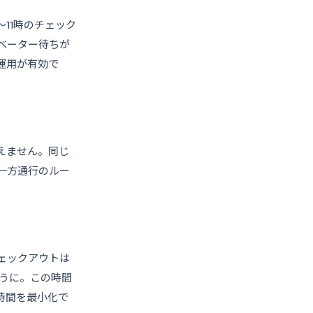
11時のチェック
ベーター待ちが
運用が有効で
違えません。同じ
一方通行のルー
ェックアウトは
ように。この時間
時間を最小化で