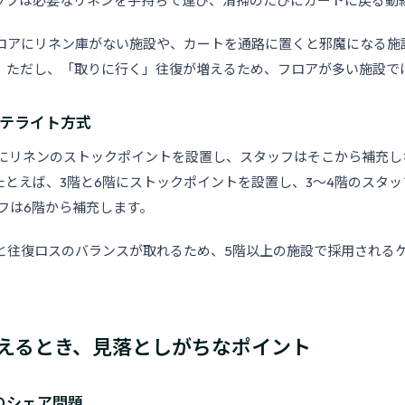
ッフは必要なリネンを手持ちで運び、清掃のたびにカートに戻る動
ロアにリネン庫がない施設や、カートを通路に置くと邪魔になる施
。ただし、「取りに行く」往復が増えるため、フロアが多い施設で
サテライト方式
とにリネンのストックポイントを設置し、スタッフはそこから補充し
たとえば、3階と6階にストックポイントを設置し、3〜4階のスタッ
ッフは6階から補充します。
と往復ロスのバランスが取れるため、5階以上の施設で採用される
えるとき、見落としがちなポイント
のシェア問題