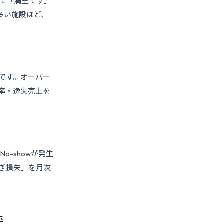
トで「満室です」
多い施設ほど、
上です。オーバー
w率・逸失売上を
o-showが発生
らぎ損失」を月次
秤