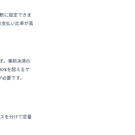
柔軟に設定できま
金支払い比率が高
ます。事前決済の
10%を超えるケ
が必要です。
のロスを分けて定量