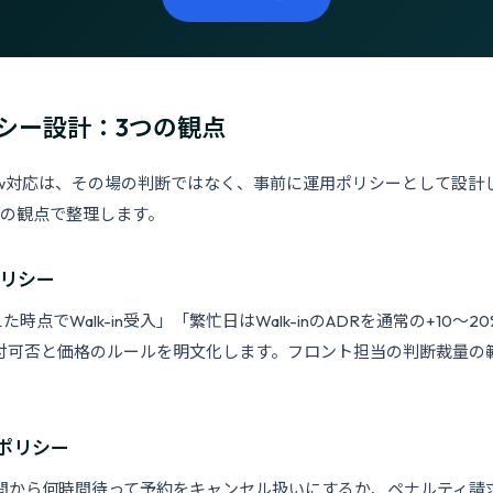
シー設計：3つの観点
No-show対応は、その場の判断ではなく、事前に運用ポリシーとして設
つの観点で整理します。
入ポリシー
時点でWalk-in受入」「繁忙日はWalk-inのADRを通常の+10〜
付可否と価格のルールを明文化します。フロント担当の判断裁量の
応ポリシー
間から何時間待って予約をキャンセル扱いにするか、ペナルティ請求