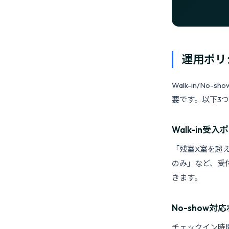
運用ポリ
Walk-in/
要です。以下3
Walk-in受
「残室X室を超えた
のみ」など、受
きます。
No-show対
チェックイン時