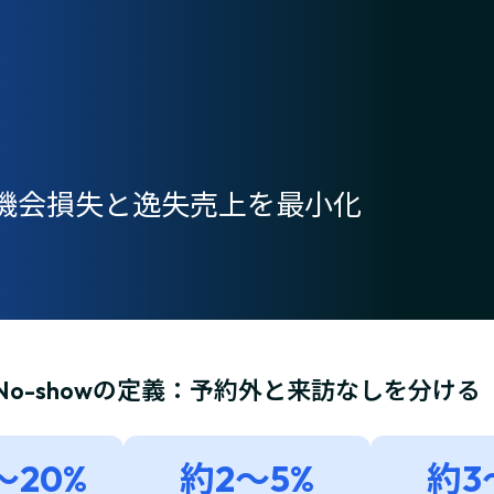
w対応：機会損失と逸失売上を最小化
in/No-showの定義：予約外と来訪なしを分ける
〜20%
約2〜5%
約3