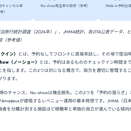
均キャンセル率
No-show発生率の目安（参考）
Walk-in予約
考）
宿泊旅行統計調査（2024年）」、JHMA統計、各OTA公表データ、
成（参考値）
ォークイン）
とは、予約なしでフロントに直接来訪し、その場で宿泊
show（ノーショー）
とは、予約はあるもののチェックイン時間ま
とを指します。この2つは対になる概念で、両方を適切に管理するこ
がります。
機会獲得のチャンス、No-showは機会損失。この2つを「予約の揺らぎ
やAmadeusが提唱するレベニュー運用の基本発想です。JHMA（
両者を分離計測する施設ほど稼働率と単価の両立が進んでいる傾向