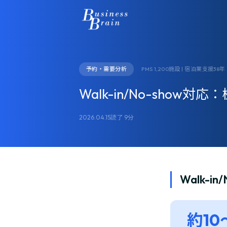
予約・需要分析
PMS 1,200施設 | 宿泊業支援38年
Walk-in/No-sho
2026.04.15
読了 9分
Walk-
約10