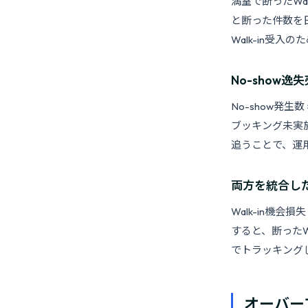
満室で断ったWa
と断った件数を
Walk-in受
No-show逸
No-show発
ブッキング未実
追うことで、運
両方を統合し
Walk-in機会
すると、断ったW
でトラッキング
オーバー