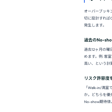
オーバーブッキン
切に設計すれば
発生します。
過去のNo-s
過去12ヶ月の曜
めます。例: 客
高い、という計
リスク許容度
「Walk-in
か。どちらを優
No-show期