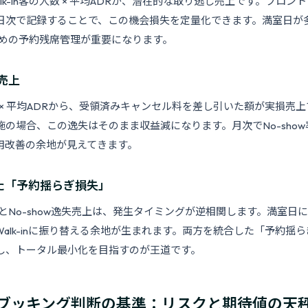
lk-in客の人数 × 平均ADRが、潜在的な取り逃し売上です。フロン
日次で記録することで、この機会損失を定量化できます。満室日が
入のための予約残席管理が重要になります。
失売上
生数 × 平均ADRから、受領済みキャンセル料を差し引いた額が実損売
施の場合、この逸失はそのまま収益減になります。月次でNo-sho
用改善の余地が見えてきます。
た「予約揺らぎ損失」
損失とNo-show逸失売上は、発生タイミングが逆相関します。満室日にN
alk-inに振り替える余地が生まれます。両方を統合した「予約揺
し、トータル最小化を目指すのが王道です。
ブッキング判断の基準：リスクと期待値の天