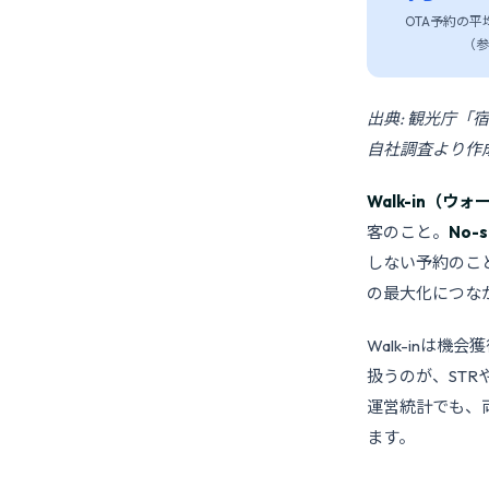
OTA予約の平
（参
出典: 観光庁「
自社調査より作
Walk-in（ウ
客のこと。
No-
しない予約のこ
の最大化につな
Walk-inは
扱うのが、STR
運営統計でも、
ます。