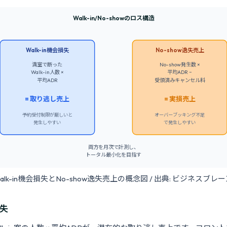
Walk-in/No-showのロス構造
Walk-in機会損失
No-show逸失売上
満室で断った
No-show発生数 ×
Walk-in人数 ×
平均ADR −
平均ADR
受領済みキャンセル料
= 取り逃し売上
= 実損売上
予約受付制限が厳しいと
オーバーブッキング不足
発生しやすい
で発生しやすい
両方を月次で計測し、
トータル最小化を目指す
 Walk-in機会損失とNo-show逸失売上の概念図 / 出典: ビジネスブレ
損失