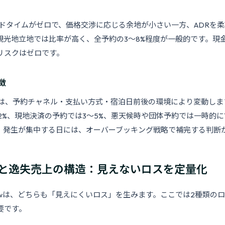
はリードタイムがゼロで、価格交渉に応じる余地が小さい一方、ADRを
観光地立地では比率が高く、全予約の3〜8%程度が一般的です。現
リスクはゼロです。
徴
発生率は、予約チャネル・支払い方式・宿泊日前後の環境により変動し
〜2%、現地決済の予約では3〜5%、悪天候時や団体予約では一時的に
。発生が集中する日には、オーバーブッキング戦略で補完する判断
と逸失売上の構造：見えないロスを定量化
No-showは、どちらも「見えにくいロス」を生みます。ここでは2種類
要です。