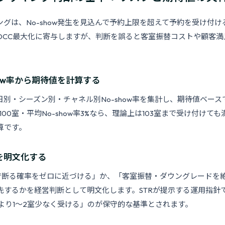
グは、No-show発生を見込んで予約上限を超えて予約を受け付け
OCC最大化に寄与しますが、判断を誤ると客室振替コストや顧客満
how率から期待値を計算する
日別・シーズン別・チャネル別No-show率を集計し、期待値ベー
室100室・平均No-show率3%なら、理論上は103室まで受け付けて
算です。
を明文化する
/満室で断る確率をゼロに近づける」か、「客室振替・ダウングレード
先するかを経営判断として明文化します。STRが提示する運用指針
待値より1〜2室少なく受ける」のが保守的な基準とされます。