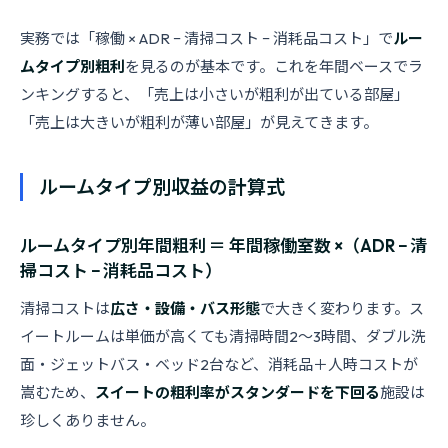
実務では「稼働 × ADR − 清掃コスト − 消耗品コスト」で
ルー
ムタイプ別粗利
を見るのが基本です。これを年間ベースでラ
ンキングすると、「売上は小さいが粗利が出ている部屋」
「売上は大きいが粗利が薄い部屋」が見えてきます。
ルームタイプ別収益の計算式
ルームタイプ別年間粗利 ＝ 年間稼働室数 ×（ADR − 清
掃コスト − 消耗品コスト）
清掃コストは
広さ・設備・バス形態
で大きく変わります。ス
イートルームは単価が高くても清掃時間2〜3時間、ダブル洗
面・ジェットバス・ベッド2台など、消耗品＋人時コストが
嵩むため、
スイートの粗利率がスタンダードを下回る
施設は
珍しくありません。