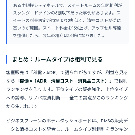
ある中規模シティホテルで、スイートルームの年間粗利が
スタンダードツインの6割以下だった事例があります。ス
イートの料金設定が市場より2割低く、清掃コストが逆に
高いのが原因。スイート料金を15%上げ、アップセル導線
を整備したら、翌年の粗利は1.4倍になりました。
まとめ：ルームタイプは粗利で見る
客室販売は「稼働 × ADR」で語られがちですが、利益を見る
なら
「稼働 ×（ADR − 清掃コスト − 消耗品コスト）」
で粗利
ランキングを作ります。下位タイプの販売強化、上位タイプ
への誘導、リノベ投資判断──全ての論点がこのランキング
から生まれます。
ビジネスブレーンのホテルダッシュボードは、PMSの販売デ
ータと清掃コストを統合し、ルームタイプ別粗利をランキン