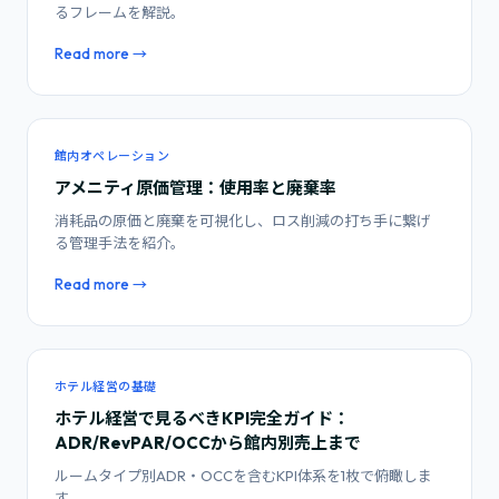
るフレームを解説。
Read more →
館内オペレーション
アメニティ原価管理：使用率と廃棄率
消耗品の原価と廃棄を可視化し、ロス削減の打ち手に繋げ
る管理手法を紹介。
Read more →
ホテル経営の基礎
ホテル経営で見るべきKPI完全ガイド：
ADR/RevPAR/OCCから館内別売上まで
ルームタイプ別ADR・OCCを含むKPI体系を1枚で俯瞰しま
す。