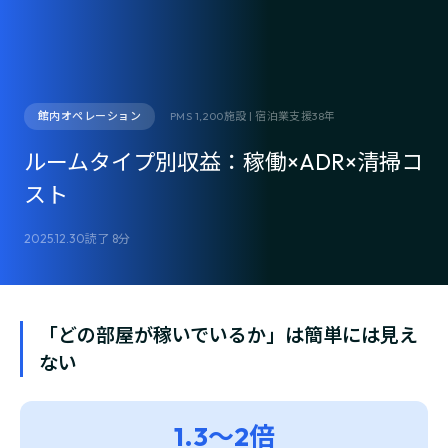
館内オペレーション
PMS 1,200施設 | 宿泊業支援38年
ルームタイプ別収益：稼働×ADR×清掃コ
スト
2025.12.30
読了 8分
「どの部屋が稼いでいるか」は簡単には見え
ない
1.3〜2倍