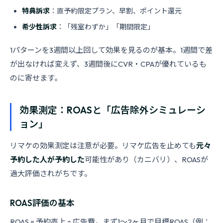
特典訴求
：直予約限定プラン、早割、ポイント還元
希少性訴求
：「残室わずか」「期間限定」
1パターンを3週間以上回して効果を見るのが基本。1週間で差
が出なければ変えず、3週間後にCVR・CPAが優れているも
のに寄せます。
効果測定：ROASと「広告除外シミュレーシ
ョン」
リマケの効果測定は注意が必要。リマケ広告を止めても
元々
予約した人が予約した
可能性があり（カニバリ）、ROASが
過大評価されがちです。
ROAS評価の基本
ROAS = 予約売上 ÷ 広告費。まず1〜2ヶ月で目標ROAS（例：