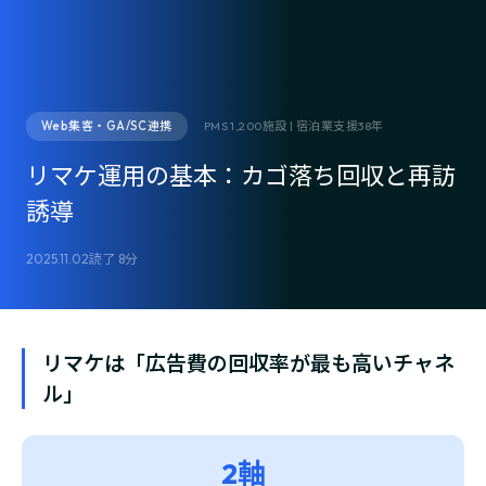
Web集客・GA/SC連携
PMS 1,200施設 | 宿泊業支援38年
リマケ運用の基本：カゴ落ち回収と再訪
誘導
2025.11.02
読了 8分
リマケは「広告費の回収率が最も高いチャネ
ル」
2軸