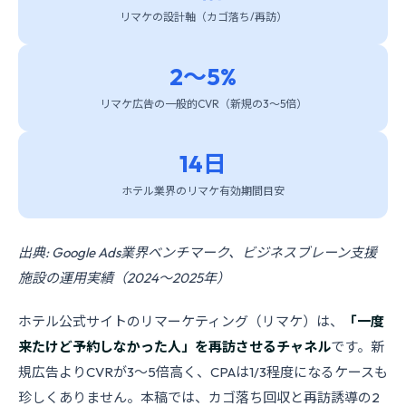
リマケの設計軸（カゴ落ち/再訪）
2〜5%
リマケ広告の一般的CVR（新規の3〜5倍）
14日
ホテル業界のリマケ有効期間目安
出典: Google Ads業界ベンチマーク、ビジネスブレーン支援
施設の運用実績（2024〜2025年）
ホテル公式サイトのリマーケティング（リマケ）は、
「一度
来たけど予約しなかった人」を再訪させるチャネル
です。新
規広告よりCVRが3〜5倍高く、CPAは1/3程度になるケースも
珍しくありません。本稿では、カゴ落ち回収と再訪誘導の2