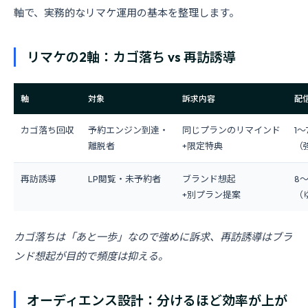
軸で、実務的なリマケ運用の基本を整理します。
リマケの2軸：カゴ落ち vs 再訪誘導
軸
対象
訴求内容
配
カゴ落ち回収
予約エンジン到達・
同じプランのリマインド
1〜
離脱者
+限定特典
（
再訪誘導
LP閲覧・未予約者
ブランド想起
8〜
+別プラン提案
（
カゴ落ちは「あと一歩」なので強めに訴求、再訪誘導はブラ
ンド想起が目的で頻度は抑える。
オーディエンス設計：分けるほど効率が上が