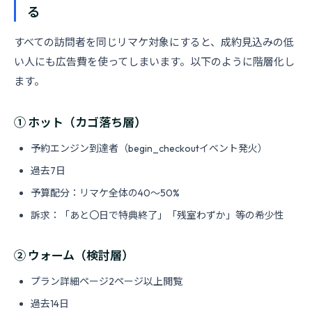
る
すべての訪問者を同じリマケ対象にすると、成約見込みの低
い人にも広告費を使ってしまいます。以下のように階層化し
ます。
① ホット（カゴ落ち層）
予約エンジン到達者（begin_checkoutイベント発火）
過去7日
予算配分：リマケ全体の40〜50%
訴求：「あと〇日で特典終了」「残室わずか」等の希少性
② ウォーム（検討層）
プラン詳細ページ2ページ以上閲覧
過去14日