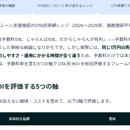
評価の軸数
OTA別にリピート率が変わるレンジ
LTV換算で
ブレーン支援施設のOTA別実績レンジ（2024〜2025年、複数施設平
comは手数料15%、じゃらんは10%、だからじゃらんが有利」——手数料率
うした単純な結論になりがちです。しかし実際には、
同じ1万円の
のしやすさ・運用にかかる時間が全く違う
ため、手数料だけでは本
、手数料率を含む5つの軸で OTA 別 ROI を総合評価するフレー
OIを評価する5つの軸
は拾えない価値・コストを含めて、以下5軸で評価します。
具体的な指標
意味