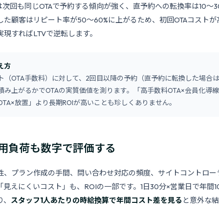
は次回も同じOTAで予約する傾向が強く、直予約への転換率は10〜3
た顧客はリピート率が50〜60%に上がるため、初回OTAコストが
実現すればLTVで逆転します。
え方
ト（OTA手数料）に対して、2回目以降の予約（直予約に転換した場合
積み上がるかでOTAの実質価値を測ります。「高手数料OTA×会員化導
OTA×放置」より長期ROIが高いことも珍しくありません。
用負荷も数字で評価する
性、プラン作成の手間、問い合わせ対応の頻度、サイトコントロー
見えにくいコスト」も、ROIの一部です。1日30分×営業日で年間1
り、
スタッフ1人あたりの時給換算で年間コスト差を見る
と意外な結