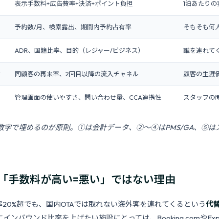
表示手数料+広告費率+決済+ポイント負担
1泊あたり
予約数/月、検索露出、期間内予約占有率
そもそも何
ADR、国籍比率、目的（レジャー/ビジネス）
誰を連れて
V
同顧客の再来率、2回目以降の流入チャネル
顧客の生涯
管理画面の使いやすさ、問い合わせ量、CCA連携性
スタッフの
数字で埋めるのが原則。①は会計データ、②〜④はPMS/GA、⑤は
「手数料が高い=悪い」ではない理由
率20%超でも、国内OTAでは取れない海外客を連れてくるという
代
インバウンド比率を上げたい施設にとっては、Booking.comやExp