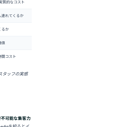
の実質的なコスト
人連れてくるか
くるか
価値
時間コスト
スタッフの実感
替不可能な集客力
ediaを絞るとイ