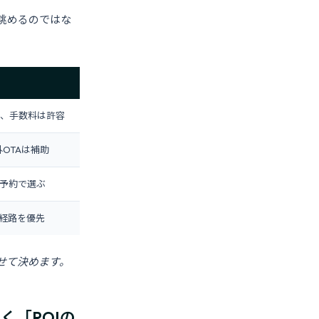
を眺めるのではな
ia優先、手数料は許容
OTAは補助
予約で選ぶ
経路を優先
せて決めます。
く「ROIの