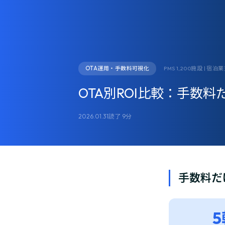
OTA運用・手数料可視化
PMS 1,200施設 | 宿泊
OTA別ROI比較：手数
2026.01.31
読了 9分
手数料だ
5