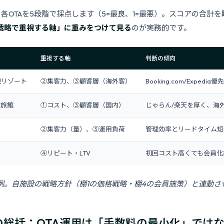
各OTAを5段階で採点します（5=最良、1=最悪）。スコアの合計
戦略で重視する軸」に重みをつけて見る
のが実務的です。
重視する軸
判断の傾向
視リゾート
②集客力、③顧客層（海外客）
Booking.com/Exped
心旅館
①コスト、③顧客層（国内）
じゃらん/楽天を厚く、海外
②集客力（量）、⑤運用負荷
管理効率とリードタイム短
④リピート・LTV
初回コスト高くても会員化
例。自施設の戦略方針（棚1の価格戦略・棚4の会員施策）と連動さ
の総括：OTA運用は「手数料の最小化」ではな