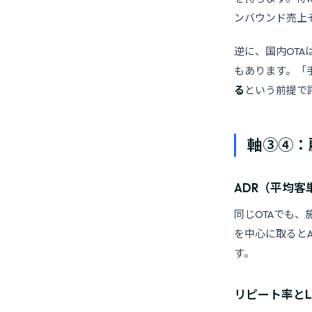
ンバウンド売上
逆に、国内OT
もあります。「
る
という前提で
軸③④：
ADR（平均客
同じOTAでも、
を中心に取るとA
す。
リピート率とL