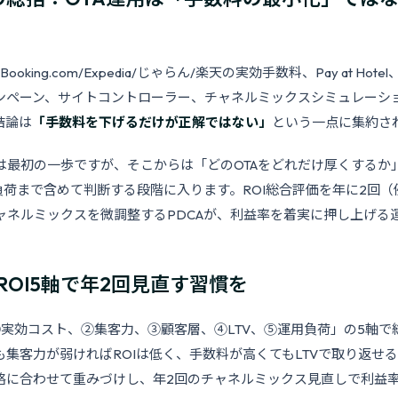
oking.com/Expedia/じゃらん/楽天の実効手数料、Pay at Ho
ンペーン、サイトコントローラー、チャネルミックスシミュレーシ
結論は
「手数料を下げるだけが正解ではない」
という一点に集約さ
は最初の一歩ですが、そこからは「どのOTAをどれだけ厚くするか
負荷まで含めて判断する段階に入ります。ROI総合評価を年に2回（
ャネルミックスを微調整するPDCAが、利益率を着実に押し上げる
ROI5軸で年2回見直す習慣を
「①実効コスト、②集客力、③顧客層、④LTV、⑤運用負荷」の5軸
集客力が弱ければROIは低く、手数料が高くてもLTVで取り返せる
略に合わせて重みづけし、年2回のチャネルミックス見直しで利益