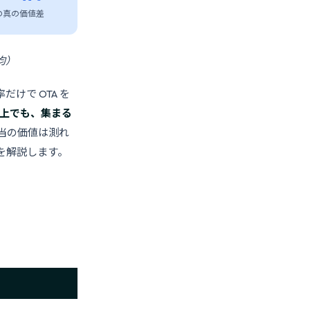
の真の価値差
均）
だけで OTA を
売上でも、集まる
当の価値は測れ
ムを解説します。