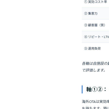
① 実効コスト率
② 集客力
③ 顧客層（質）
④ リピート・LT
⑤ 運用負荷
各軸は自施設の
で評価します。
軸①②：
海外OTAは実効
を持ちます。特に