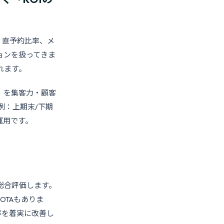
tel、直予約比率、メ
ョンを扱ってきま
れます。
」を集客力・顧客
例：上期末/下期
運用です。
で総合評価します。
OTAもありま
率を着実に改善し