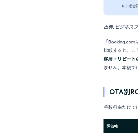
ROI総合
出典: ビジネス
「Booking.
比較すると、こ
客層・リピート
ません。本稿では
OTA別R
手数料率だけで
評価軸