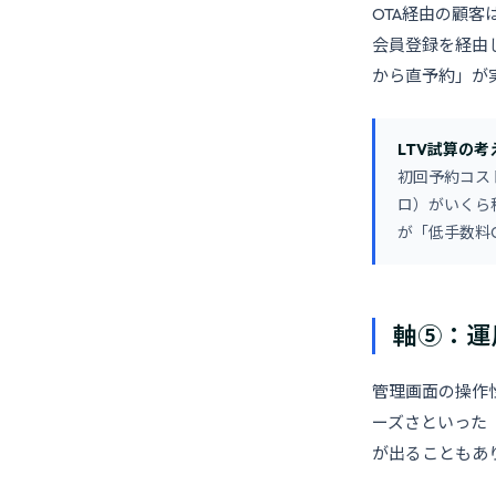
OTA経由の顧客
会員登録を経由し
から直予約」が
LTV試算の考
初回予約コス
ロ）がいくら
が「低手数料
軸⑤：運
管理画面の操作
ーズさといった「
が出ることもあ