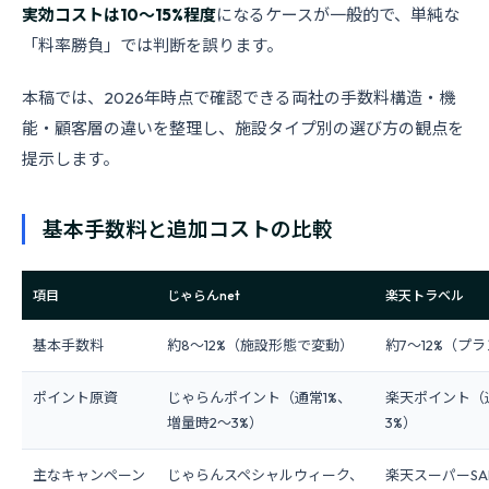
実効コストは10〜15%程度
になるケースが一般的で、単純な
「料率勝負」では判断を誤ります。
本稿では、2026年時点で確認できる両社の手数料構造・機
能・顧客層の違いを整理し、施設タイプ別の選び方の観点を
提示します。
基本手数料と追加コストの比較
項目
じゃらんnet
楽天トラベル
基本手数料
約8〜12%（施設形態で変動）
約7〜12%（プ
ポイント原資
じゃらんポイント（通常1%、
楽天ポイント（
増量時2〜3%）
3%）
主なキャンペーン
じゃらんスペシャルウィーク、
楽天スーパーSA