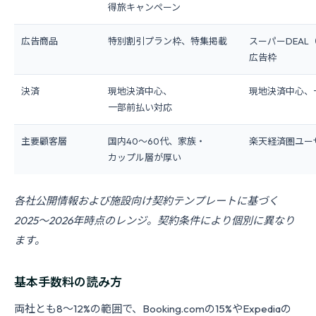
得旅キャンペーン
広告商品
特別割引プラン枠、特集掲載
スーパーDEA
広告枠
決済
現地決済中心、
現地決済中心、
一部前払い対応
主要顧客層
国内40〜60代、家族・
楽天経済圏ユーザ
カップル層が厚い
各社公開情報および施設向け契約テンプレートに基づく
2025〜2026年時点のレンジ。契約条件により個別に異なり
ます。
基本手数料の読み方
両社とも8〜12%の範囲で、Booking.comの15%やExpediaの