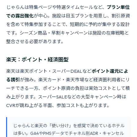
じゃらんは特集ページや特選タイムセールなど、
プラン単位
での露出強化
が中心。施設は目玉プランを用意し、割引原資
を含めて特集参加することで、短期的に予約が集中する設計
です。シーズン商品・早割キャンペーンは施設の在庫戦略と
整合させる必要があります。
楽天：ポイント・経済圏型
楽天は楽天ポイント・スーパーDEALなど
ポイント還元によ
る誘引
が強み。楽天カード・楽天市場など経済圏利用者にリ
ーチできる一方、ポイント原資の負担は実効コストとして積
み上がります。スーパーSALEなどの大型キャンペーン時は
CVRが跳ね上がる半面、参加コストも上がります。
じゃらんと楽天の「使い分け」を感覚で決めているホテル
は多い。GA4やPMSデータでチャネル別ADR・キャンセル