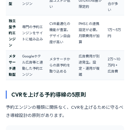
加コストが低
UI/UXの改善が
型
ンジン
合が多
い
限定的
い
独立
CVR最適化の
PMSとの連携
型予
専門の予約エ
機能が豊富。
設定が必要。
1万〜5万
約エ
ンジンをサイ
デザイン自由
月額費用が加
円
ンジ
トに組み込み
度が高い
算
ン
メタ
Googleホテ
広告費用が別
メタサーチか
2万〜10
サー
ル広告等と連
途発生。設
らの直予約を
万円 +
チ連
動した予約エ
定・運用が複
取り込める
広告費
動型
ンジン
雑
CVRを上げる予約導線の5原則
予約エンジンの種類に関係なく、CVRを上げるために守るべ
き導線設計の原則があります。