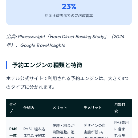
23%
料金比較表示でのCVR改善率
出典: Phocuswright「Hotel Direct Booking Study」（2024
年）、Google Travel Insights
予約エンジンの種類と特徴
ホテル公式サイトで利用される予約エンジンは、大きく3つ
のタイプに分かれます。
タイ
月額目
仕組み
メリット
デメリット
プ
安
PMS費用
在庫・料金が
デザインの自
PMS
PMSに組み込
に含ま
自動連動。追
由度が低い。
一体
まれた予約エ
れる場