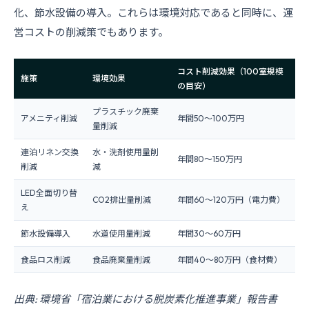
化、節水設備の導入。これらは環境対応であると同時に、運
営コストの削減策でもあります。
コスト削減効果（100室規模
施策
環境効果
の目安）
プラスチック廃棄
アメニティ削減
年間50〜100万円
量削減
連泊リネン交換
水・洗剤使用量削
年間80〜150万円
削減
減
LED全面切り替
CO2排出量削減
年間60〜120万円（電力費）
え
節水設備導入
水道使用量削減
年間30〜60万円
食品ロス削減
食品廃棄量削減
年間40〜80万円（食材費）
出典: 環境省「宿泊業における脱炭素化推進事業」報告書