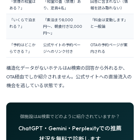
「禁煙の和室は
「和室10畳（禁煙）あ
回答に含まれない（情
ある？」
り、定員4名」
報を読み取れない）
「いくらで泊ま
「素泊まり8,000
「料金は変動します」
れる？」
円〜、朝食付き12,000
と一般論
円〜」
「予約はどこか
公式サイトの予約ペー
OTAの予約ページが案
らできる？」
ジへのリンク付き
内される
構造化データがないホテルはAI検索の回答から外れるか、
OTA経由でしか紹介されません。公式サイトへの直接流入の
機会を逃している状態です。
御施設はAI検索でどのように紹介されていますか？
ChatGPT・Gemini・Perplexityでの推薦
状況を無料で診断します