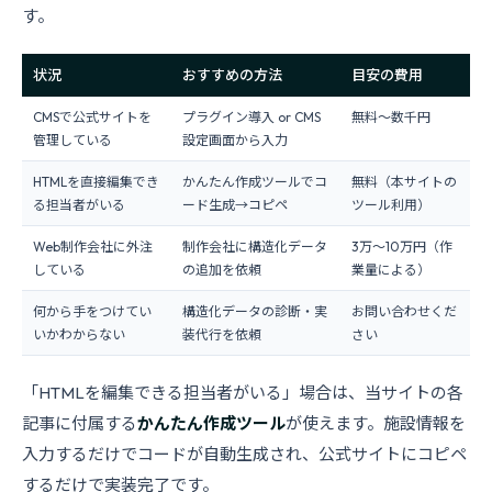
す。
状況
おすすめの方法
目安の費用
CMSで公式サイトを
プラグイン導入 or CMS
無料〜数千円
管理している
設定画面から入力
HTMLを直接編集でき
かんたん作成ツールでコ
無料（本サイトの
る担当者がいる
ード生成→コピペ
ツール利用）
Web制作会社に外注
制作会社に構造化データ
3万〜10万円（作
している
の追加を依頼
業量による）
何から手をつけてい
構造化データの診断・実
お問い合わせくだ
いかわからない
装代行を依頼
さい
「HTMLを編集できる担当者がいる」場合は、当サイトの各
記事に付属する
かんたん作成ツール
が使えます。施設情報を
入力するだけでコードが自動生成され、公式サイトにコピペ
するだけで実装完了です。