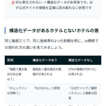
何も表示されない → 構造化データが未実装です。AI
✗
が公式サイトの情報を正確に読み取れない状態です
構造化データがあるホテルとないホテルの差
同じ箱根エリア、同じ価格帯の2つの旅館を例に、AI検索で
の扱われ方の違いを見てみましょう。
質問
構造化データあり
構造化データなし
「箱根で露天風
施設名＋露天風呂の情
OTAの情報が代わりに
呂がある宿
報が引用される
引用される
は？」
「チェックイン
「15:00から」と即答
「公式サイトでご確認
は何時？」
ください」と曖昧な回
答