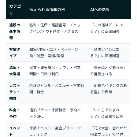
カテゴ
伝えられる情報の例
AIへの効果
リ
施設の
名称・住所・電話番号・チェッ
「この宿はどこにあ
基本情
クイン/アウト時間・アクセス
る？」に正確回答
報
客室タ
和室/洋室・広さ・ベッド・定
「禁煙ツインはあ
イプ
員・眺望・禁煙/喫煙
る？」に直接回答
温泉・
泉質・露天風呂・サウナ・営業
「露天風呂がある宿」
大浴場
時間・日帰り利用
で推薦される
レスト
料理ジャンル・メニュー・営業時
「朝食バイキングのあ
ラン・
間・料金
る宿」で表示
朝食
料金・
宿泊プラン・季節料金・予約ペ
「いくらで泊まれ
予約
ージURL
る？」に金額で回答
イベン
季節イベント・宴会プラン・ウ
「花火大会に合わせた
ト
ェディング
宿泊プラン」で発見