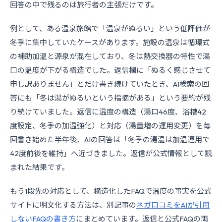
回答の中で残るのは旅行者の主張だけです。
例として、ある温泉旅館で「温泉がぬるい」という低評価が
冬季に集中していたケースがあります。施設の温泉は循環式
の補助加温と源泉が混在しており、冬は熱交換器の特性で湯
口の温度が下がる構造でした。返信欄に「ぬるく感じさせて
申し訳ありません」とだけ書き続けていたとき、AI検索の回
答にも「冬は湯がぬるいという指摘がある」という要約が残
り続けていました。返信に温度の構造（湯口46度、浴槽42
度設定、冬季の加温強化）と対応（湯量増の運用変更）を毎
回書き始めた半年後、AIの回答は「冬季の湯温は加温運用で
42度前後を維持」へ近づきました。返信が公式情報として読
まれた結果です。
もう1段先の対応として、構造化したFAQで温度の事実を公式
サイトに明文化する方法は、別記事の
ネガ口コミをAIが引用
しないFAQの書き方
にまとめています。返信と公式FAQの両