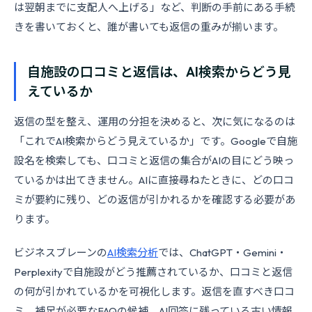
は翌朝までに支配人へ上げる」など、判断の手前にある手続
きを書いておくと、誰が書いても返信の重みが揃います。
自施設の口コミと返信は、AI検索からどう見
えているか
返信の型を整え、運用の分担を決めると、次に気になるのは
「これでAI検索からどう見えているか」です。Googleで自施
設名を検索しても、口コミと返信の集合がAIの目にどう映っ
ているかは出てきません。AIに直接尋ねたときに、どの口コ
ミが要約に残り、どの返信が引かれるかを確認する必要があ
ります。
ビジネスブレーンの
AI検索分析
では、ChatGPT・Gemini・
Perplexityで自施設がどう推薦されているか、口コミと返信
の何が引かれているかを可視化します。返信を直すべき口コ
ミ、補足が必要なFAQの候補、AI回答に残っている古い情報