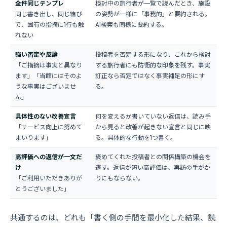
全件同じテンプレ
検討中の旅行者が一覧で読んだとき、施設
同じ書き出し、同じ結び
の姿勢が一様に「事務的」と要約される。
で、固有の指摘に1行も触
AI検索も同様に要約する。
れない
強い否定や反論
投稿者を否定する形になり、これから検討
「ご指摘は事実と異なり
する旅行者にも防衛的な印象を残す。事実
ます」「当館にはそのよ
訂正なら否定ではなく事実補足の形にす
うな事実はございませ
る。
ん」
具体性のない改善宣言
何を変えるか書いていない返信は、読み手
「サービス向上に努めて
から見ると改善が起きない宣言と同じに映
まいります」
る。具体的な行動を1つ書く。
高評価への返信が一文だ
褒めてくれた投稿者との関係構築の機会を
け
逃す。返信が短い高評価は、再訪の手がか
「ご利用いただきありが
りにもならない。
とうございました」
共通するのは、どれも「書く側の手間を最小化した結果、読