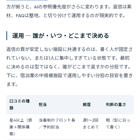
方が揃うと、AIの参照優先度がさらに変わります。返信は素
材、FAQは整地、と切り分けて運用するのが現実的です。
運用 ― 誰が・いつ・どこまで決める
返信の質が安定しない施設に共通するのは、書く人が固定さ
れていない、または1人に集中しすぎている状態です。最初
に決めるのは型ではなく、誰がどこまで返すかの分担です。
下に、宿泊業の中規模施設で運用しやすい分担の目安を置き
ます。
口コミの種
担当
頻度
判断の重さ
類
星4以上（感
当番制のフロント長
週1〜2回
軽（型に沿っ
謝＋関係構
／予約担当
まとめて
て書く）
築）