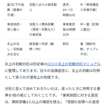
星3以下の指
支配人または副支配
週次、
中（事実補足
摘（普通の
人
24〜72
と改善行動）
不満）
時間以内
事実誤認・
支配人＋関係部署
事実確認
中〜重（記録
思い違い
（清掃・料飲など）
後24時間
と整合）
の確認後
以内
炎上の兆
経営層＋外部（顧
即日
重（個別判
し・法的論
問・PR）
断、テンプレ
点を含む
不可）
炎上の初動対応は別記事の
口コミ炎上の初動対応マニュアル
に整理してあります。日々の指摘返信と、炎上の初動は別物
として扱うのが運用上の前提です。
分担と並んで決めておきたいのは、迷ったときに参照する基
準を1枚の紙にしておくことです。「事実誤認に対する返信
は、関係部署2人以上の確認を経る」「夜間の苦情への返信