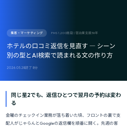
集客・マーケティング
PMS 1,200施設 | 宿泊業支援38年
ホテルの口コミ返信を見直す ― シーン
別の型とAI検索で読まれる文の作り方
2026.05.28
読了 8分
同じ星2でも、返信ひとつで翌月の予約は変わ
る
金曜のチェックイン業務が落ち着いた頃、フロントの裏で支
配人がじゃらんとGoogleの返信欄を順番に開く。先週の客