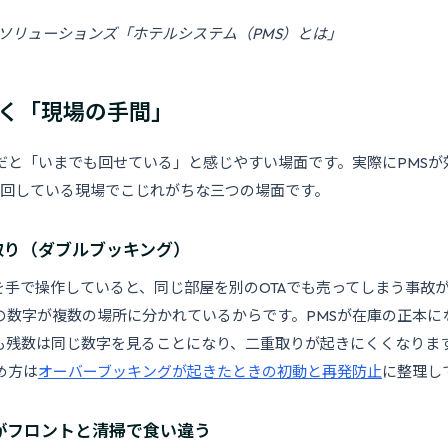
ITソリューションズ「ホテルシステム（PMS）とは」
解く「現場の手間」
だと「いまでも回せている」と感じやすい場面です。実際にPMSが
とか回している現場でこじれがちな三つの場面です。
重取り（ダブルブッキング）
庫を手で操作していると、同じ部屋を別のOTAでも売ってしまう事故
の数字が複数の場所に分かれているからです。PMSが在庫の正本に
も残数は同じ数字を見ることになり、二重取りが起きにくくなりま
め方は
オーバーブッキングが起きたときの初動と再発防止
に整理し
態がフロントと清掃で食い違う