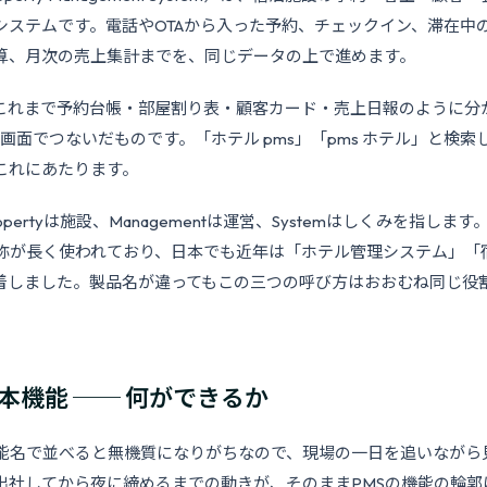
システムです。電話やOTAから入った予約、チェックイン、滞在中
算、月次の売上集計までを、同じデータの上で進めます。
これまで予約台帳・部屋割り表・顧客カード・売上日報のように分
つの画面でつないだものです。「ホテル pms」「pms ホテル」と検
これにあたります。
pertyは施設、Managementは運営、Systemはしくみを指しま
呼称が長く使われており、日本でも近年は「ホテル管理システム」「
着しました。製品名が違ってもこの三つの呼び方はおおむね同じ役
基本機能 ── 何ができるか
機能名で並べると無機質になりがちなので、現場の一日を追いながら
出社してから夜に締めるまでの動きが、そのままPMSの機能の輪郭