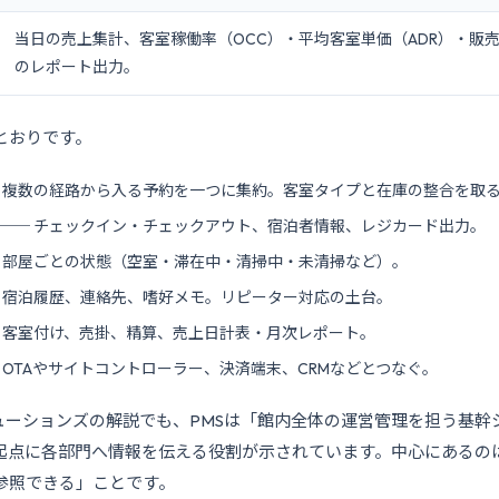
当日の売上集計、客室稼働率（OCC）・平均客室単価（ADR）・販売額
のレポート出力。
とおりです。
 複数の経路から入る予約を一つに集約。客室タイプと在庫の整合を取
── チェックイン・チェックアウト、宿泊者情報、レジカード出力。
 部屋ごとの状態（空室・滞在中・清掃中・未清掃など）。
 宿泊履歴、連絡先、嗜好メモ。リピーター対応の土台。
 客室付け、売掛、精算、売上日計表・月次レポート。
 OTAやサイトコントローラー、決済端末、CRMなどとつなぐ。
リューションズの解説でも、PMSは「館内全体の運営管理を担う基幹
起点に各部門へ情報を伝える役割が示されています。中心にあるの
参照できる」ことです。