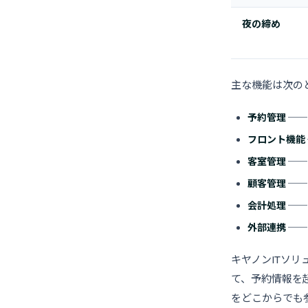
夜の締め
主な機能は次の
予約管理
──
フロント機能
客室管理
──
顧客管理
──
会計処理
──
外部連携
──
キヤノンITソ
て、予約情報を
をどこからでも