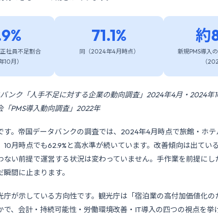
.9%
71.1%
約8
正社員不足割合
同（2024年4月時点）
新規PMS導入
年10月）
（20
タバンク「人手不足に対する企業の動向調査」2024年4月・2024年
「PMS導入動向調査」2022年
です。帝国データバンクの調査では、2024年4月時点で旅館・ホ
ぼり、10月時点でも62.9%と高水準が続いています。改善傾向は出て
わない前提で運営する状況は変わっていません。手作業を前提にし
だ瞬間に止まります。
光庁が示している方向性です。観光庁は「宿泊業の高付加価値化の
かで、会計・持続可能性・労働環境改善・IT導入の四つの視点を挙げ