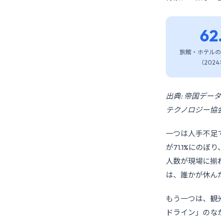
62
旅館・ホテルの
（2024
出典: 帝国デー
テクノロジー協会
一つは人手不足
が71.1%にの
人数が現場に揃
は、誰かが休ん
もう一つは、観
ドライン」のな