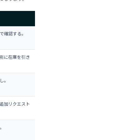
で確認する。
プ別に在庫を引き
し。
追加リクエスト
。