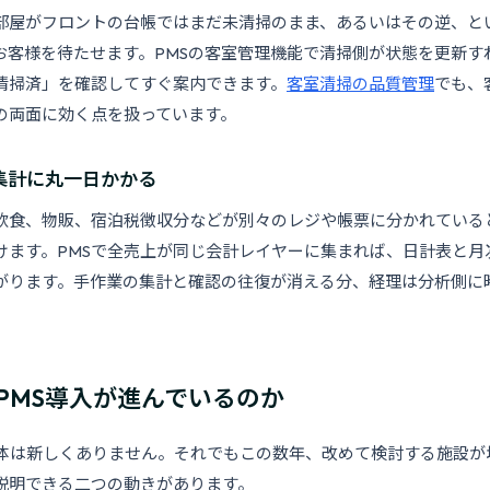
部屋がフロントの台帳ではまだ未清掃のまま、あるいはその逆、と
お客様を待たせます。PMSの客室管理機能で清掃側が状態を更新す
清掃済」を確認してすぐ案内できます。
客室清掃の品質管理
でも、
の両面に効く点を扱っています。
上集計に丸一日かかる
飲食、物販、宿泊税徴収分などが別々のレジや帳票に分かれている
けます。PMSで全売上が同じ会計レイヤーに集まれば、日計表と月
がります。手作業の集計と確認の往復が消える分、経理は分析側に
PMS導入が進んでいるのか
自体は新しくありません。それでもこの数年、改めて検討する施設が
説明できる二つの動きがあります。