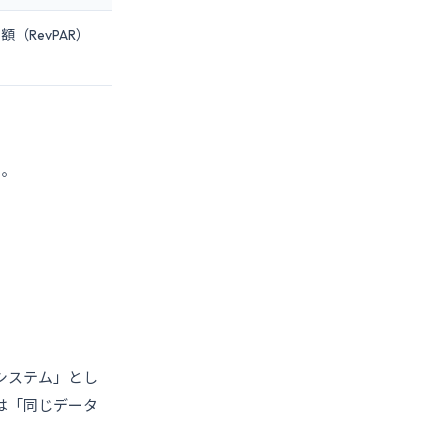
（RevPAR）
る。
システム」とし
は「同じデータ