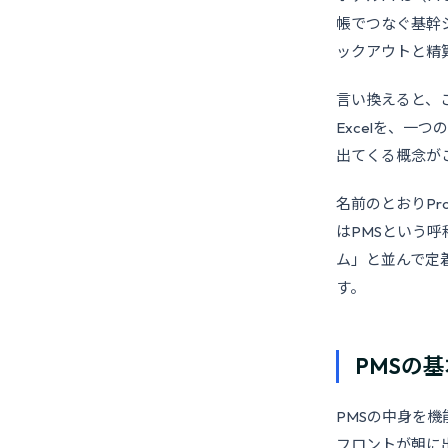
帳でつなぐ基幹
ックアウトと精
言い換えると、
Excelを、一
出てくる概念が
名前のとおりPro
はPMSという
ム」と並んで定
す。
PMSの
PMSの中身を
フロントが朝に