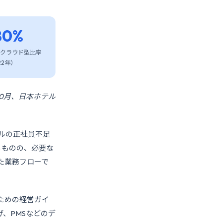
0%
のクラウド型比率
22年）
10月、日本ホテル
テルの正社員不足
いるものの、必要な
た業務フローで
ための経営ガイ
、PMSなどのデ