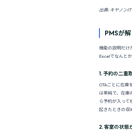
出典: キヤノン
PMSが
機能の説明だけ
Excelでなん
1. 予約の二
OTAごとに在
は単純で、在庫
ら予約が入って
起きたときの収
2. 客室の状