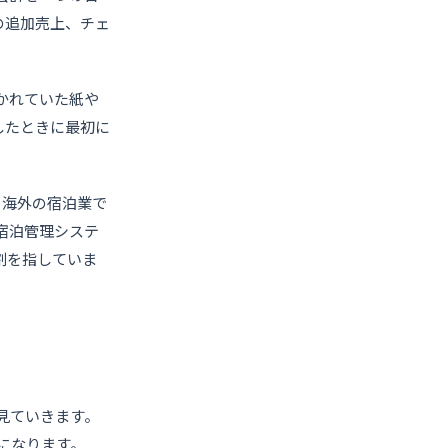
の追加売上、チェ
かれていた紙や
索したときに最初に
す。海外の宿泊業で
宿泊管理システ
割を指していま
見ていきます。
になります。